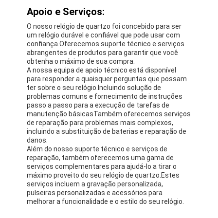
está disponível a um bom preço, tornando-a
acessível a todos.
Os detalhes da embalagem do relógio Miler ML A666
Quartz Light são 48cm*37cm*28.5cm. O tempo de
entrega é de 3-5 dias, e os termos de pagamento
são TT pagamento antecipado.O relógio está
disponível em grandes quantidades.O produto vem
com uma garantia limitada de 1 ano, o que garante a
satisfação do cliente e a confiança no produto.
Em conclusão, o relógio Miler ML A666 Quartz Light é
um produto perfeito para várias ocasiões e
cenários.seja formal ou informalO relógio é
resistente à água, o que o torna perfeito para
atividades ao ar livre, como esportes, caminhadas e
natação.e está disponível a um bom preço,
tornando-a acessível a todos.
Personalização:
Apoio e Serviços: