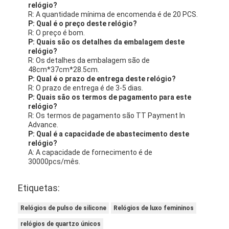
Embalagem do produto:
Um relógio de quartzo
Manual de instruções
Cartão de garantia
Caixa de relógio
Detalhes do transporte:
Método de transporte: transporte padrão
Tempo de expedição: 3-7 dias úteis
Custos de Envio: Gratuito
Perguntas frequentes:
Aqui estão algumas perguntas frequentes sobre o
relógio de luz de quartzo Miler:
P: Qual é o número de modelo deste relógio?
R: O número do modelo é ML A666.
P: Onde é feito este relógio?
R: Este relógio é feito em Guangzhou.
P: Qual é a quantidade mínima de pedido para este
relógio?
R: A quantidade mínima de encomenda é de 20 PCS.
P: Qual é o preço deste relógio?