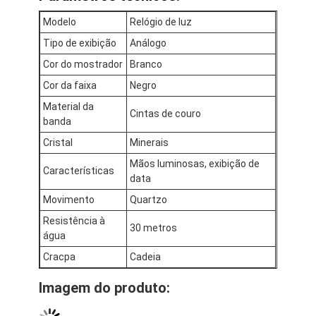
Visita à fábrica
Modelo
Relógio de luz
Tipo de exibição
Análogo
Controle de qualidade
Cor do mostrador
Branco
Contate-nos
Cor da faixa
Negro
Notícias
Material da
Cintas de couro
banda
Casos
Cristal
Minerais
Mãos luminosas, exibição de
Blogue
Características
data
Movimento
Quartzo
Resistência à
30 metros
Relógio de pulso de quartzo
água
Cracpa
Cadeia
Relógio de Quartzo de Cintura de Couro
Imagem do produto:
Relógio com correia de aço inoxidável