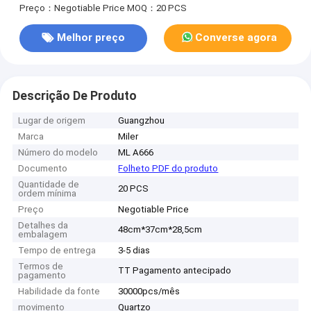
Preço：Negotiable Price
MOQ：20 PCS
Melhor preço
Converse agora
Descrição De Produto
Lugar de origem
Guangzhou
Marca
Miler
Número do modelo
ML A666
Documento
Folheto PDF do produto
Quantidade de
20 PCS
ordem mínima
Preço
Negotiable Price
Detalhes da
48cm*37cm*28,5cm
embalagem
Tempo de entrega
3-5 dias
Termos de
TT Pagamento antecipado
pagamento
Habilidade da fonte
30000pcs/mês
movimento
Quartzo