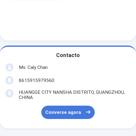
R: O preço é bom.
P: Quais são os detalhes da embalagem deste
relógio?
R: Os detalhes da embalagem são de
48cm*37cm*28.5cm.
P: Qual é o prazo de entrega deste relógio?
R: O prazo de entrega é de 3-5 dias.
P: Quais são os termos de pagamento para este
relógio?
R: Os termos de pagamento são TT Payment In
Advance.
P: Qual é a capacidade de abastecimento deste
relógio?
A: A capacidade de fornecimento é de
30000pcs/mês.
Etiquetas:
Relógios de pulso de silicone
Relógios de luxo femininos
relógios de quartzo únicos