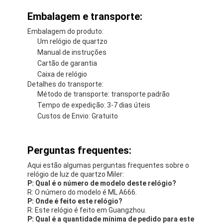
O nosso relógio de quartzo foi concebido para ser
um relógio durável e confiável que pode usar com
confiança.Oferecemos suporte técnico e serviços
abrangentes de produtos para garantir que você
obtenha o máximo de sua compra.
A nossa equipa de apoio técnico está disponível
para responder a quaisquer perguntas que possam
ter sobre o seu relógio.Incluindo solução de
problemas comuns e fornecimento de instruções
passo a passo para a execução de tarefas de
manutenção básicasTambém oferecemos serviços
de reparação para problemas mais complexos,
incluindo a substituição de baterias e reparação de
danos.
Além do nosso suporte técnico e serviços de
reparação, também oferecemos uma gama de
serviços complementares para ajudá-lo a tirar o
máximo proveito do seu relógio de quartzo.Estes
serviços incluem a gravação personalizada,
pulseiras personalizadas e acessórios para
melhorar a funcionalidade e o estilo do seu relógio.
Embalagem e transporte: