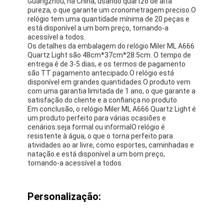
Aplicações:
O relógio Miler ML A666 Quartz Light é um produto
perfeito para pessoas que querem um relógio
confiável que possa suportar os rigores do uso
diário.pode usá-lo durante a natação e outras
atividades aquáticasTambém é perfeito para
atividades ao ar livre, como caminhadas,
acampamentos e eventos esportivos.
O relógio tem uma bela tela analógica que é fácil de
ler, tornando-o perfeito para pessoas de todas as
idades.tornando-o perfeito para pessoas com
diferentes tamanhos de pulsoÉ um presente
perfeito para amigos, familiares e entes queridos.
O relógio Miler ML A666 Quartz Light é fabricado em
Guangzhou, na China, usando quartzo de alta
pureza, o que garante um cronometragem preciso.O
relógio tem uma quantidade mínima de 20 peças e