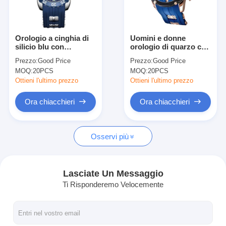
Visita alla fabbrica
Controllo di qualità
Orologio a cinghia di
Uomini e donne
silicio blu con
orologio di quarzo con
Contattaci
quadrante rotondo
quadrante rotondo
Prezzo:
Good Price
Prezzo:
Good Price
adatto per l'uso in
design classico
MOQ:
20PCS
MOQ:
20PCS
ufficio e per sport
aspetto elegante
Notizie
all'aperto
perfetto per attività
Ottieni l'ultimo prezzo
Ottieni l'ultimo prezzo
professionali
occasionali e all'
Casi
Ora chiacchieri
Ora chiacchieri
aperto
Blog
Osservi più
Orologio del quarzo
Lasciate Un Messaggio
Ti Risponderemo Velocemente
Orologio di quarzo a cinghia in pelle
Orologio a cinghia in acciaio inossidabile