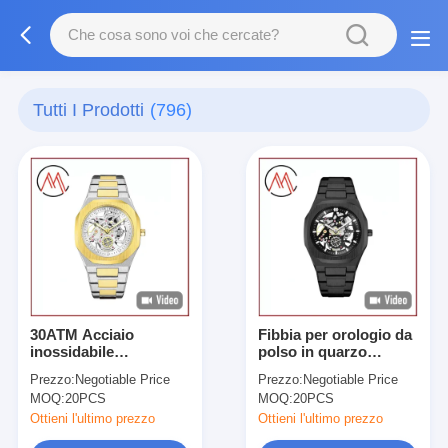
Tutti I Prodotti
(796)
30ATM Acciaio
Fibbia per orologio da
inossidabile
polso in quarzo
impermeabile cintura
funzionante Design
Prezzo:
Negotiable Price
Prezzo:
Negotiable Price
orologio funzionante
minimalista Vestibilità
MOQ:
20PCS
MOQ:
20PCS
OEM LOGO Logo
comoda Adatto
personalizzabile
Ottieni l'ultimo prezzo
Ottieni l'ultimo prezzo