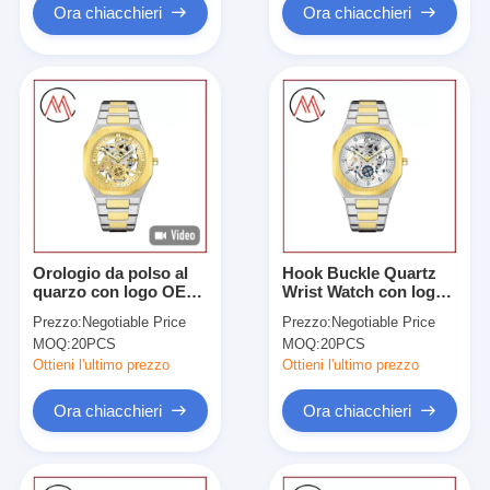
Ora chiacchieri
Ora chiacchieri
Orologio da polso al
Hook Buckle Quartz
quarzo con logo OEM
Wrist Watch con logo
personalizzabile e
di stampa laser
Prezzo:
Negotiable Price
Prezzo:
Negotiable Price
cinturino in acciaio
MOQ:
20PCS
MOQ:
20PCS
inossidabile
Ottieni l'ultimo prezzo
Ottieni l'ultimo prezzo
Ora chiacchieri
Ora chiacchieri