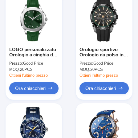
LOGO personalizzato
Orologio sportivo
Orologio a cinghia di
Orologio da polso in
silicio con forma
quarzo Orologio da
Prezzo:
Good Price
Prezzo:
Good Price
rotonda e cassa del
polso in silicone
MOQ:
20PCS
MOQ:
20PCS
logo con stampa laser
Orologio elegante
durevole Comodo
Ottieni l'ultimo prezzo
Ottieni l'ultimo prezzo
Adatto per attività
commerciali Casual e
Ora chiacchieri
Ora chiacchieri
all'aria aperta
Casa.
Prodotti
Chi Siamo