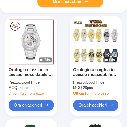
Ora chiacchieri
Orologio classico in
Orologio a cinghia in
acciaio inossidabile a
acciaio inossidabile
cinghia con quadrante
con quadrante
Prezzo:
Good Price
Prezzo:
Good Price
rotondo e logo
rotondo e cassa del
MOQ:
20pcs
MOQ:
20pcs
stampato al laser
logo con stampa laser
Ottieni l'ultimo prezzo
Ottieni l'ultimo prezzo
Ora chiacchieri
Ora chiacchieri