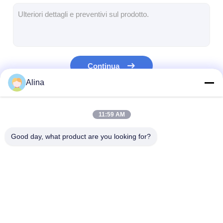
Orologio a cinghia di silicio
Lady Quartz Watch
Orologio di quarzo per uomo
Continua
Orologio di luce al quarzo
Alina
Orologio digitale sportivo
Le Nostre Categorie
11:59 AM
Un orologio per coppia elegante
Good day, what product are you looking for?
Orologio per bambini
Ricambi per orologi
Ricambi per cinture da orologio
Orologio del quarzo
Orologio di quarzo a
Orologio a cing
cinghia in pelle
acciaio inossid