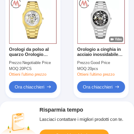
Orologi da polso al
Orologio a cinghia in
quarzo Orologio
acciaio inossidabile
sportivo con fibbia a
senza tempo con
Prezzo:
Negotiable Price
Prezzo:
Good Price
gancio sicuro
quadrante rotondo e
MOQ:
20PCS
MOQ:
20pcs
logo stampato al laser
adatto a regali e
Ottieni l'ultimo prezzo
Ottieni l'ultimo prezzo
offerte aziendali
Ora chiacchieri
Ora chiacchieri
Risparmia tempo
Lasciaci contattare i migliori prodotti con te.