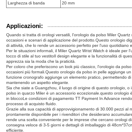
Larghezza di banda
20 mm
Applicazioni:
Quando si tratta di orologi versatili, l'orologio da polso Miler Quart
occasioni e scenari di applicazione del prodotto.Questo orologio d
di attività, che lo rende un accessorio perfetto per l'uso quotidiano e
Per le situazioni informali, il Miler Quartz Wrist Watch è ideale pe
tocco di stile al tuo vestitoIl design elegante e la funzionalità di qu
apprezza sia la moda che la praticità.
Per coloro che preferiscono un look più classico, l'orologio da pols
occasioni più formali.Questo orologio da polso in pelle aggiunge un
funzione cronografo aggiunge un elemento pratico, permettendo di 
mantenendo un aspetto elegante.
Sia che siate a Guangzhou, il luogo di origine di questo orologio, o 
polso in quarzo Miler è un accessorio eccezionale.questo orologio è
in bloccoLe condizioni di pagamento TT Payment In Advance rendono
processo di acquisto fluido.
Grazie alla sua capacità di approvvigionamento di 30.000 pezzi al m
prontamente disponibile per i rivenditori che desiderano accumulare
rende una scelta conveniente per le imprese che cercano orologi di q
consegna veloce di 3-5 giorni e dettagli di imballaggio di 48cm*37c
efficiente.