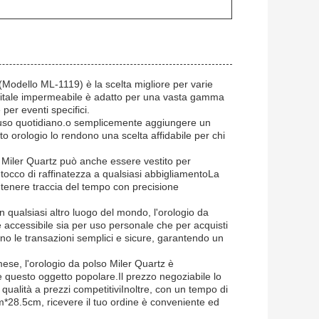
z (Modello ML-1119) è la scelta migliore per varie
igitale impermeabile è adatto per una vasta gamma
 per eventi specifici.
r l'uso quotidiano.o semplicemente aggiungere un
esto orologio lo rendono una scelta affidabile per chi
o Miler Quartz può anche essere vestito per
 tocco di raffinatezza a qualsiasi abbigliamentoLa
tenere traccia del tempo con precisione
in qualsiasi altro luogo del mondo, l'orologio da
 accessibile sia per uso personale che per acquisti
 le transazioni semplici e sicure, garantendo un
ese, l'orologio da polso Miler Quartz è
 questo oggetto popolare.Il prezzo negoziabile lo
ualità a prezzi competitiviInoltre, con un tempo di
m*28.5cm, ricevere il tuo ordine è conveniente ed