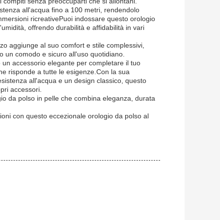
oi compiti senza preoccuparti che si allontani.
stenza all'acqua fino a 100 metri, rendendolo
immersioni ricreativePuoi indossare questo orologio
midità, offrendo durabilità e affidabilità in vari
zo aggiunge al suo comfort e stile complessivi,
ndo un comodo e sicuro all'uso quotidiano.
 o un accessorio elegante per completare il tuo
che risponde a tutte le esigenze.Con la sua
sistenza all'acqua e un design classico, questo
pri accessori.
ogio da polso in pelle che combina eleganza, durata
zioni con questo eccezionale orologio da polso al