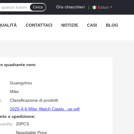
Ora chiacchieri
|
Italian
Cerca
QUALITÀ
CONTATTACI
NOTIZIE
CASI
BLOG
con quadrante nero
Guangzhou
Miler
o:
Classificazione di prodotti
2025-4-6 Miler Watch Catalo...ue.pdf
nto e spedizione:
antity:
20PCS
Negotiable Price