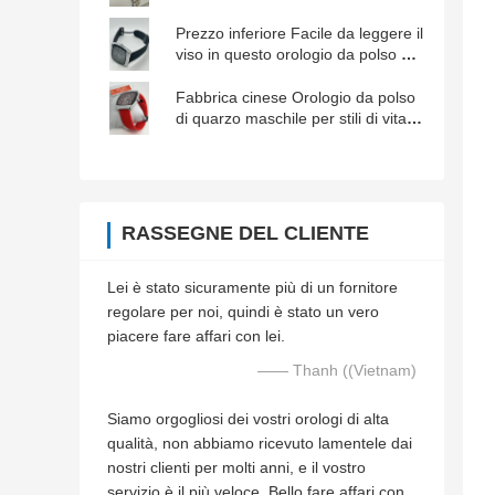
da GUANGZHOU
Prezzo inferiore Facile da leggere il
viso in questo orologio da polso di
quarzo maschile per condizioni di
scarsa luce
Fabbrica cinese Orologio da polso
di quarzo maschile per stili di vita
attivi
RASSEGNE DEL CLIENTE
Lei è stato sicuramente più di un fornitore
regolare per noi, quindi è stato un vero
piacere fare affari con lei.
—— Thanh ((Vietnam)
Siamo orgogliosi dei vostri orologi di alta
qualità, non abbiamo ricevuto lamentele dai
nostri clienti per molti anni, e il vostro
servizio è il più veloce. Bello fare affari con