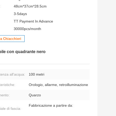
:
48cm*37cm*28.5cm
3-5days
TT Payment In Advance
30000pcs/month
a Chiacchieri
bile con quadrante nero
tenza all'acqua:
100 metri
eristiche:
Orologio, allarme, retroilluminazione
ento:
Quarzo
Fabbricazione a partire da:
ale di fascia: