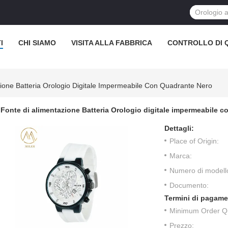
I
CHI SIAMO
VISITA ALLA FABBRICA
CONTROLLO DI 
zione Batteria Orologio Digitale Impermeabile Con Quadrante Nero
Fonte di alimentazione Batteria Orologio digitale impermeabile 
Dettagli:
Place of Origin:
Marca:
Numero di modell
Documento:
Termini di pagame
Minimum Order Qu
Prezzo: