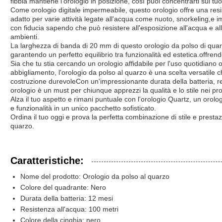
fibbia mantiene l'orologio in posizione, così puoi concentrarti sui tu
Come orologio digitale impermeabile, questo orologio offre una resi
adatto per varie attività legate all'acqua come nuoto, snorkeling,e 
con fiducia sapendo che può resistere all'esposizione all'acqua e all'u
ambienti.
La larghezza di banda di 20 mm di questo orologio da polso di quar
garantendo un perfetto equilibrio tra funzionalità ed estetica.offre
Sia che tu stia cercando un orologio affidabile per l'uso quotidiano
abbigliamento, l'orologio da polso al quarzo è una scelta versatile 
costruzione durevoleCon un'impressionante durata della batteria, re
orologio è un must per chiunque apprezzi la qualità e lo stile nei pro
Alza il tuo aspetto e rimani puntuale con l'orologio Quartz, un orol
e funzionalità in un unico pacchetto sofisticato.
Ordina il tuo oggi e prova la perfetta combinazione di stile e presta
quarzo.
Caratteristiche:
Nome del prodotto: Orologio da polso al quarzo
Colore del quadrante: Nero
Durata della batteria: 12 mesi
Resistenza all'acqua: 100 metri
Colore della cinghia: nero