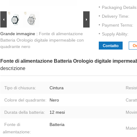
Packaging Details
Delivery Time:
Payment Terms:
Grande immagine :
Fonte di alimentazione
Supply Ability:
Batteria Orologio digitale impermeabile con
Contatto
Or
quadrante nero
Fonte di alimentazione Batteria Orologio digitale impermea
descrizione
Tipo di chiusura:
Cintura
Resis
Colore del quadrante:
Nero
Caratt
Durata della batteria:
12 mesi
Movim
Fonte di
Batteria
Materi
alimentazione: