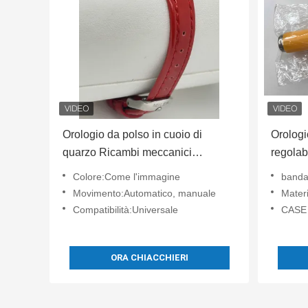
Orologio da polso in cuoio di
Orologi
quarzo Ricambi meccanici
regolab
Movimento automatico Diverse
rimuove
Colore:Come l'immagine
banda:Rimuovi la
dimensioni
riparaz
Movimento:Automatico, manuale
Materiale d
Compatibilità:Universale
CASE C-280
ORA CHIACCHIERI