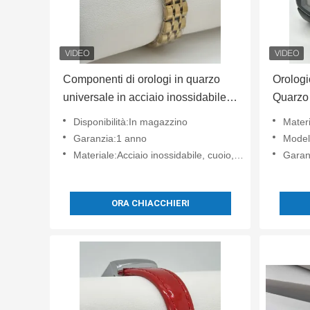
Componenti di orologi in quarzo
Orologi
universale in acciaio inossidabile
Quarzo
per la riparazione di orologi
Orologi
Disponibilità:In magazzino
Materia
professionali
Garanzia:1 anno
Modell
Materiale:Acciaio inossidabile, cuoio, silicone
Garan
ORA CHIACCHIERI