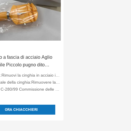
o a fascia di acciaio Aglio
ile Piccolo pugno dito
re orologio kit di
 cinghia in acciaio inossidabile Kit di attrezzi per la riparazione di orologi
ione
ella cinghia:Rimuovere la cinghia in acciaio inossidabile
/99 Commissione delle Comunità europee:Maschio/femmina
ORA CHIACCHIERI