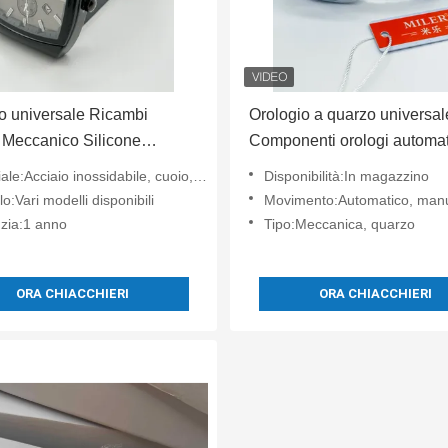
o universale Ricambi
Orologio a quarzo universal
 Meccanico Silicone
Componenti orologi automat
o accessori
manuali
le:Acciaio inossidabile, cuoio, silicone
Disponibilità:In magazzino
o:Vari modelli disponibili
Movimento:Automatico, man
zia:1 anno
Tipo:Meccanica, quarzo
ORA CHIACCHIERI
ORA CHIACCHIERI