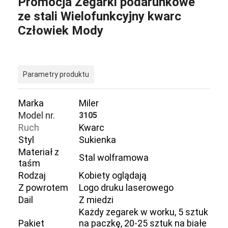
Promocja Zegarki podarunkowe
ze stali Wielofunkcyjny kwarc
Człowiek Mody
Parametry produktu
Marka
Miler
Model nr.
3105
Ruch
Kwarc
Styl
Sukienka
Materiał z
Stal wolframowa
taśm
Rodzaj
Kobiety oglądają
Z powrotem
Logo druku laserowego
Dail
Z miedzi
Każdy zegarek w worku, 5 sztuk
Pakiet
na paczkę, 20-25 sztuk na białe