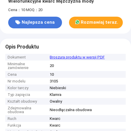
Wielofunkcyjne kwarc Mężczyzna mody
Cena：10
MOQ：20
Najlepsza cena
Rozmawiaj teraz.
Opis Produktu
Dokument
Broszura produktu w wersji PDF
Minimalne
20
zamówienie
Cena
10
Nr modelu
3105
Kolor tarczy
Niebieski
Typ zapięcia
Klamra
Kształt obudowy
Owalny
Zdejmowalna
Nieodłączalna obudowa
obudowa
Ruch
Kwarc
Funkcja
Kwarc