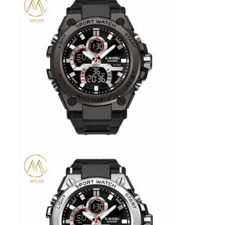
Wycieczka po fabryce
Kontrola jakości
Skontaktuj się z nami
Aktualności
Sprawy
Blog
Kwarcowy zegarek na rękę
Zegarek kwarcowy ze skórzanym paskiem
Zegarek z paskiem ze stali nierdzewnej