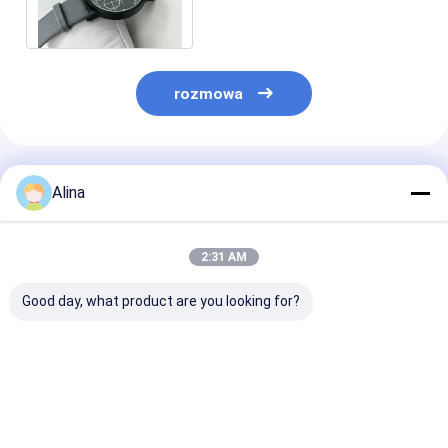
kwarc Mężczyzna mody
rozmowa
Polecane Produkty
Alina
2:31 AM
Good day, what product are you looking for?
30ATM Waterproof
Workable Quartz
Workable OEM
Stainless Steel Strap
Wrist Watch Hook
Quartz Wrist 
Watch Workable
Buckle Minimalist
with Stainless
OEM LOGO
Design Comfortable
Strap Watch
Customizable Logo
Fit Suitable
Najlepsza cena
Najlepsza cena
Najlepsza 