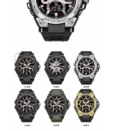
Zegarek z silikonowym pasekkiem
Zegarek kwarcowy
Męskie zegarki kwarcowe
Zegarek kwarcowy
Cyfrowy zegarek sportowy
Stylny zegarek dla par
Zegarek na nadgarstek dla dzieci.
Części zamienne
Części zamienne do pasków do zegarków