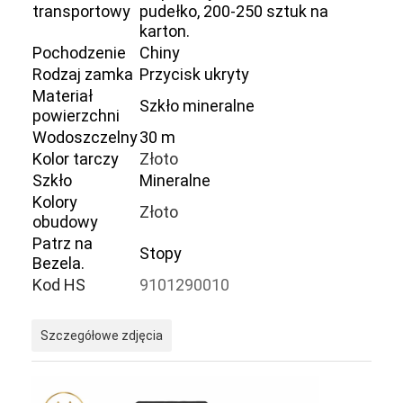
transportowy
pudełko, 200-250 sztuk na
karton.
Pochodzenie
Chiny
Rodzaj zamka
Przycisk ukryty
Materiał
Szkło mineralne
powierzchni
Wodoszczelny
30 m
Kolor tarczy
Złoto
Szkło
Mineralne
Kolory
Złoto
obudowy
Patrz na
Stopy
Bezela.
Kod HS
9101290010
Do domu
Szczegółowe zdjęcia
Produkty
O nas