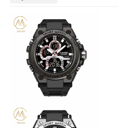
Visita a la fábrica
Control de calidad
Contáctenos
Noticias
Casos
El blog
Reloj del cuarzo
Reloj de cuero con correa de cuarzo
Reloj con correa de acero inoxidable