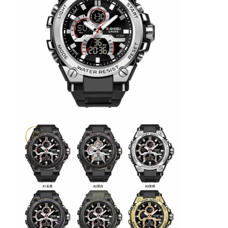
Reloj con correa de silicio
Reloj de cuarzo
Reloj de cuarzo para hombres
Reloj de luz de cuarzo
Reloj deportivo digital
Reloj de pareja elegante
Reloj de muñeca para niños
Repuestos de relojes
Repuestos para correas de relojes