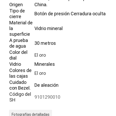
Origen
China.
Tipo de
Botón de presión Cerradura oculta
cierre
Material de
la
Vidrio mineral
superficie
A prueba
30 metros
de agua
Color del
El oro
dial
Vidrio
Minerales
Colores de
El oro
las cajas
Cuidado
De aleación
Inicio
con Bezel.
Código del
9101290010
Productos
SH
Sobre nosotros
Fotografías detalladas