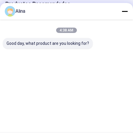
Productos Recomendados
Alina
4:38 AM
Good day, what product are you looking for?
30ATM Waterproof
Workable Quartz
Workable OEM
Stainless Steel Strap
Wrist Watch Hook
Quartz Wrist 
Watch Workable
Buckle Minimalist
with Stainless
OEM LOGO
Design Comfortable
Strap Watch
Customizable Logo
Fit Suitable
Mejor precio
Mejor precio
Mejor pre
Inicio
Mapa del
Contactar
Desktop
Sitio
Ahora
Site
Mapa del Sitio
Políticas de privacidad
Calidad
Reloj del cuarzo
Fábrica De China.Copyright © 2026
Guangzhou Miler Watch Co., Ltd. All Rights Reserved.