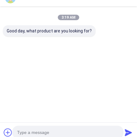
3:19 AM
Good day, what product are you looking for?
30ATM Waterproof
Workable Quartz
Workable OEM
Stainless Steel Strap
Wrist Watch Hook
Quartz Wrist 
Watch Workable
Buckle Minimalist
with Stainless
OEM LOGO
Design Comfortable
Strap Watch
Customizable Logo
Fit Suitable
Καλύτερη τιμή
Καλύτερη τιμή
Καλύτερη 
Αρχική
Περίπου
επαφή
Desktop
Σελίδα
εμείς
Site
Sitemap
Πολιτική μυστικότητας
Ποιότητα
Χαλαζίας Wristwatch
Κίνα εργοστάσιο.Copyright © 2026
Guangzhou Miler Watch Co., Ltd. All Rights Reserved.