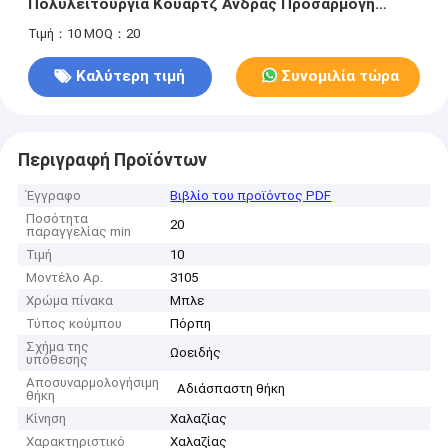
Πολυλειτουργία Κουάρτζ Ανδρας Προσαρμογή
μόδας
Τιμή：10
MOQ：20
Καλύτερη τιμή
Συνομιλία τώρα
Περιγραφή Προϊόντων
Έγγραφο
Βιβλίο του προϊόντος PDF
Ποσότητα
20
παραγγελίας min
Τιμή
10
Μοντέλο Αρ.
3105
Χρώμα πίνακα
Μπλε
Τύπος κούμπου
Πόρπη
Σχήμα της
Ωοειδής
υπόθεσης
Αποσυναρμολογήσιμη
Αδιάσπαστη θήκη
θήκη
Κίνηση
Χαλαζίας
Χαρακτηριστικό
Χαλαζίας