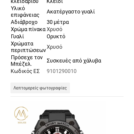
κλειδαριού
Κλειδί
Υλικό
Ακατέργαστο γυαλί
επιφάνειας
Αδιάβροχο
30 μέτρα
Χρώμα πίνακα
Χρυσό
Γυαλί
Ορυκτό
Χρώματα
Χρυσό
περιπτώσεων
Πρόσεχε τον
Συσκευές από χάλυβα
Μπέζελ.
Κωδικός ΕΣ
9101290010
Λεπτομερείς φωτογραφίες
Σπίτι
Προϊόντα
Σχετικά με εμάς