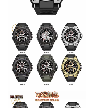
Ρολόι με λουρί από πυριτόνιο
Κυρία Κουάρτζ ρολόι
Άνδρες Κουάρτζου ρολόι
Φωτεινό ρολόι από χαλαζία
Ψηφιακό Sport Watch
Στυλάτο ρολόι για ζευγάρια
Παιδικά ρολόγια
Εναλλακτικά για ρολόγια
Εναλλακτικά για ζώνες ρολογιών