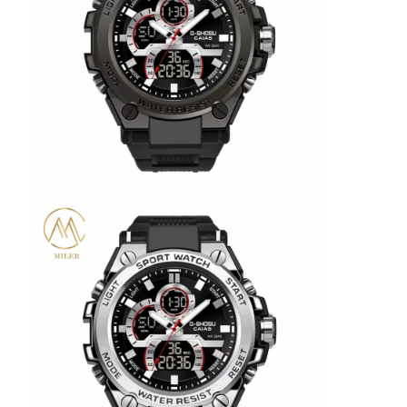
Επισκέψεις στο εργοστάσιο
Ποιοτικός έλεγχος
Επικοινωνήστε μαζί μας
Ειδήσεις
Υποθέσεις
Ιστολόγιο
Χαλαζίας Wristwatch
Δερμάτινο ρολόι από χαλαζία
Ατσάλινο ρολόι με ζώνη