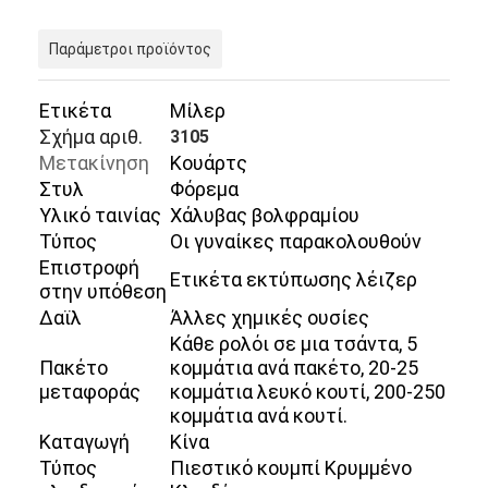
Παράμετροι προϊόντος
Ετικέτα
Μίλερ
Σχήμα αριθ.
3105
Μετακίνηση
Κουάρτς
Στυλ
Φόρεμα
Υλικό ταινίας
Χάλυβας βολφραμίου
Τύπος
Οι γυναίκες παρακολουθούν
Επιστροφή
Ετικέτα εκτύπωσης λέιζερ
στην υπόθεση
Δαϊλ
Άλλες χημικές ουσίες
Κάθε ρολόι σε μια τσάντα, 5
Πακέτο
κομμάτια ανά πακέτο, 20-25
μεταφοράς
κομμάτια λευκό κουτί, 200-250
κομμάτια ανά κουτί.
Καταγωγή
Κίνα
Τύπος
Πιεστικό κουμπί Κρυμμένο