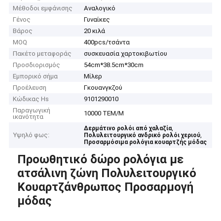
Μέθοδοι εμφάνισης
Αναλογικό
Γένος
Γυναίκες
Βάρος
20 κιλά
MOQ
400pcs/τσάντα
Πακέτο μεταφοράς
συσκευασία χαρτοκιβωτίου
Προσδιορισμός
54cm*38.5cm*30cm
Εμπορικό σήμα
Μίλερ
Προέλευση
Γκουανγκζού
Κώδικας Hs
9101290010
Παραγωγική
10000 ΤΕΜ/Μ
ικανότητα
,
Δερμάτινο ρολόι από χαλαζία
Υψηλό φως:
,
Πολυλειτουργικό ανδρικό ρολόι χεριού
Προσαρμόσιμα ρολόγια κουαρτζής μόδας
Προωθητικό δώρο ρολόγια με
ατσάλινη ζώνη Πολυλειτουργικό
Κουαρτζάνθρωπος Προσαρμογή
μόδας