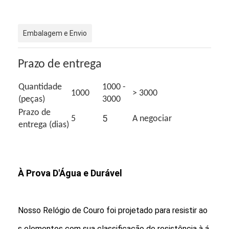
Visita à fábrica
Controle de qualidade
Embalagem e Envio
Contate-nos
Prazo de entrega
Notícias
Quantidade
1000 -
1000
> 3000
(peças)
3000
Casos
Prazo de
5
5
A negociar
Blogue
entrega (dias)
Relógio de pulso de quartzo
À Prova D'Água e Durável
Relógio de Quartzo de Cintura de Couro
Nosso Relógio de Couro foi projetado para resistir ao
Relógio com correia de aço inoxidável
s elementos com sua classificação de resistência à á