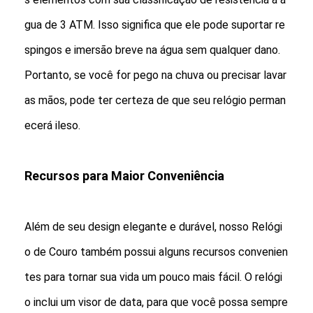
Relógio de fita de silício
gua de 3 ATM. Isso significa que ele pode suportar re
Relógio de quartzo
spingos e imersão breve na água sem qualquer dano.
Relógio de quartzo para homens
Portanto, se você for pego na chuva ou precisar lavar
as mãos, pode ter certeza de que seu relógio perman
relógio de quartzo
ecerá ileso.
Relógio Desportivo Digital
Um relógio de casal elegante
Recursos para Maior Conveniência
Relógio de pulso para crianças
Peças de reposição de relógios
Além de seu design elegante e durável, nosso Relógi
o de Couro também possui alguns recursos convenien
Peças sobressalentes de cintos de relógio
tes para tornar sua vida um pouco mais fácil. O relógi
o inclui um visor de data, para que você possa sempre