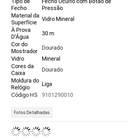
Tipo de
Fecho Oculto com Botão de
Fecho
Pressão
Material da
Vidro Mineral
Superfície
À Prova
30 m
D'Água
Cor do
Dourado
Mostrador
Vidro
Mineral
Cores da
Dourado
Caixa
Moldura do
Liga
Relógio
Código HS
9101290010
Início
Fotos Detalhadas
Produtos
Sobre nós