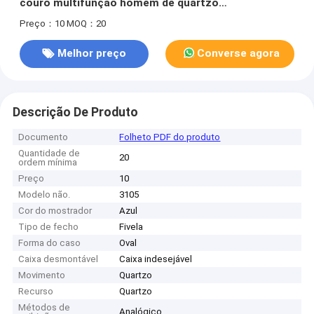
couro multifunção homem de quartzo
personalização de moda
Preço：10
MOQ：20
Melhor preço
Converse agora
Descrição De Produto
Documento
Folheto PDF do produto
Quantidade de
20
ordem mínima
Preço
10
Modelo não.
3105
Cor do mostrador
Azul
Tipo de fecho
Fivela
Forma do caso
Oval
Caixa desmontável
Caixa indesejável
Movimento
Quartzo
Recurso
Quartzo
Métodos de
Analógico