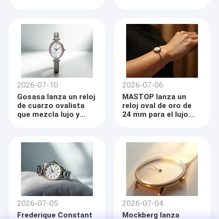
redefinen la elegancia
tonos
clásica
2026-07-10
2026-07-06
Gosasa lanza un reloj
MASTOP lanza un
de cuarzo ovalista
reloj oval de oro de
que mezcla lujo y
24 mm para el lujo
simplicidad
clásico
Inicio
Guangzhou Miler Watch Co., Ltd. (Miler) está
Productos
ubicada en la mayor base de producción de relojes
de China, Guangzhou.Como una fábrica de relojes
2026-07-05
2026-07-04
Sobre nosotros
profesional es un diseño de conjunto, producción y
Frederique Constant
Mockberg lanza