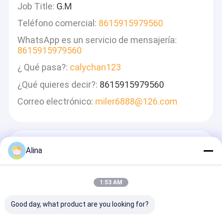
Job Title:
G.M
Teléfono comercial:
8615915979560
WhatsApp es un servicio de mensajería:
8615915979560
¿ Qué pasa?:
calychan123
¿Qué quieres decir?:
8615915979560
Correo electrónico:
miler6888@126.com
Deja Un Mensaje
Alina
Le Responderemos Rápidamente
1:53 AM
Good day, what product are you looking for?