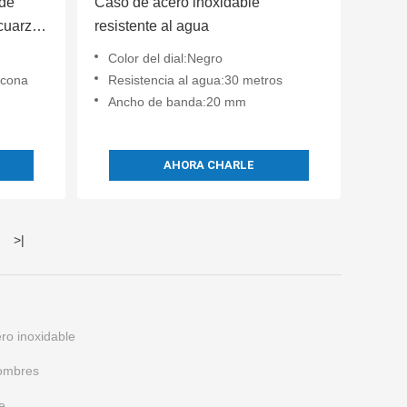
 de
Caso de acero inoxidable
 cuarzo
resistente al agua
Color del dial:Negro
icona
Resistencia al agua:30 metros
Ancho de banda:20 mm
AHORA CHARLE
>
|
ro inoxidable
hombres
e