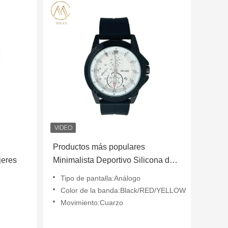
Productos más populares
jeres
Minimalista Deportivo Silicona de
rayas Unisex Linea de relojes de
Tipo de pantalla:Análogo
moda sencilla Reloj de muñeca de
Color de la banda:Black/RED/YELLOW
pareja
Movimiento:Cuarzo