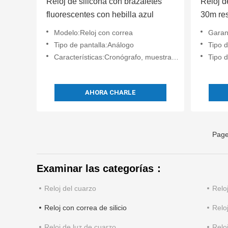
Reloj de silicona con brazaletes
Reloj d
fluorescentes con hebilla azul
30m res
pulsera
Modelo:Reloj con correa
Garan
digital
Tipo de pantalla:Análogo
Tipo d
Características:Cronógrafo, muestra de fecha
Tipo d
AHORA CHARLE
Page
Examinar las categorías：
Reloj del cuarzo
Relo
Reloj con correa de silicio
Relo
Reloj de luz de cuarzo
Reloj