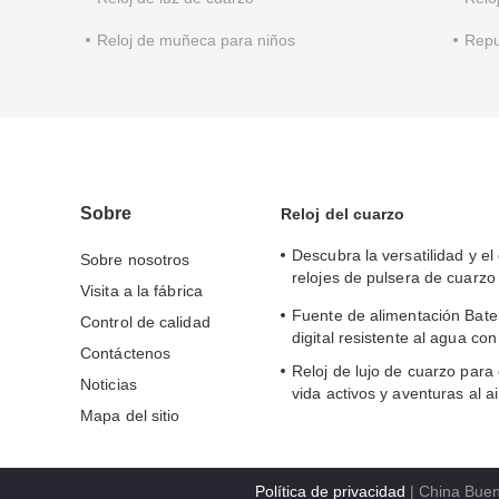
Reloj de muñeca para niños
Repu
Sobre
Reloj del cuarzo
Descubra la versatilidad y el 
Sobre nosotros
relojes de pulsera de cuarzo
Visita a la fábrica
necesidades comerciales
Fuente de alimentación Bater
Control de calidad
digital resistente al agua con
Contáctenos
Reloj de lujo de cuarzo para 
Noticias
vida activos y aventuras al ai
Mapa del sitio
deportivo digital
Política de privacidad
| China Buen