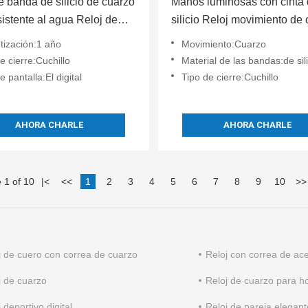
e banda de silicio de cuarzo
Manos luminosas con cinta
istente al agua Reloj de
silicio Reloj movimiento de
 elegante con pantalla
con banda de 20 mm
tización:1 año
Movimiento:Cuarzo
e cierre:Cuchillo
Material de las bandas:de sil
e pantalla:El digital
Tipo de cierre:Cuchillo
AHORA CHARLE
AHORA CHARLE
 1 of 10
|
<
<<
1
2
3
4
5
6
7
8
9
10
>>
j de cuero con correa de cuarzo
Reloj con correa de ace
j de cuarzo
Reloj de cuarzo para 
 deportivo digital
Reloj de pareja elegant