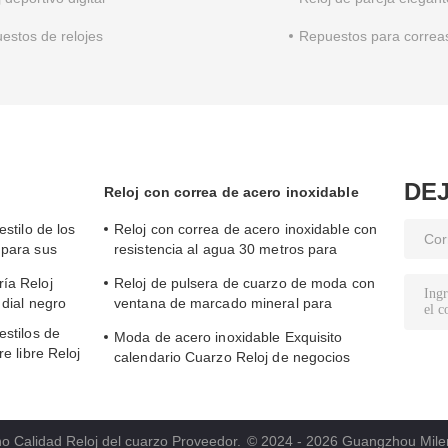
estos de relojes
Repuestos para correas
DE
Reloj con correa de acero inoxidable
estilo de los
Reloj con correa de acero inoxidable con
 para sus
resistencia al agua 30 metros para
hombres y mujeres
ía Reloj
Reloj de pulsera de cuarzo de moda con
 dial negro
ventana de marcado mineral para
mujeres
estilos de
Moda de acero inoxidable Exquisito
re libre Reloj
calendario Cuarzo Reloj de negocios
impermeable
o Calidad Reloj del cuarzo Proveedor.
© 2024 - 2026 Guangzhou Miler 