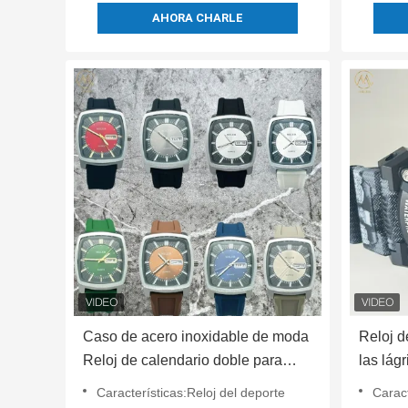
AHORA CHARLE
Caso de acero inoxidable de moda
Reloj d
Reloj de calendario doble para
las lág
hombres y mujeres con correa de
Características:Reloj del deporte
Caract
silicona