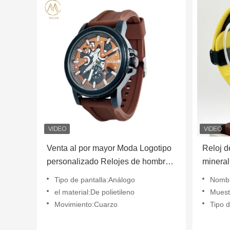
Venta al por mayor Moda Logotipo
Reloj de
personalizado Relojes de hombre
mineral
Nuevo diseñador Personalización
digital
Tipo de pantalla:Análogo
Nombre 
Relojes con correa de silicona de
el material:De polietileno
Muest
cuarzo
Movimiento:Cuarzo
Tipo de 