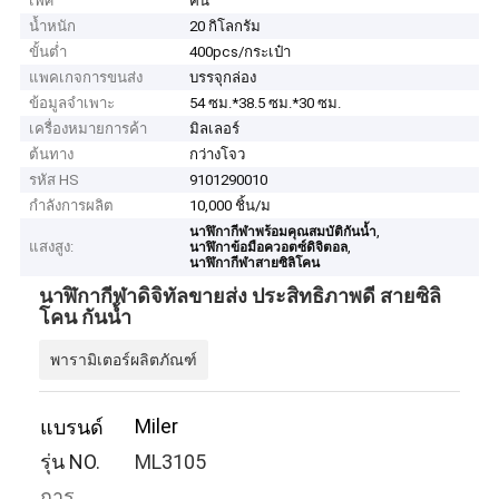
เพศ
คน
น้ำหนัก
20 กิโลกรัม
ขั้นต่ำ
400pcs/กระเป๋า
แพคเกจการขนส่ง
บรรจุกล่อง
ข้อมูลจำเพาะ
54 ซม.*38.5 ซม.*30 ซม.
เครื่องหมายการค้า
มิลเลอร์
ต้นทาง
กว่างโจว
รหัส HS
9101290010
กำลังการผลิต
10,000 ชิ้น/ม
,
นาฬิกากีฬาพร้อมคุณสมบัติกันน้ำ
แสงสูง:
,
นาฬิกาข้อมือควอตซ์ดิจิตอล
นาฬิกากีฬาสายซิลิโคน
นาฬิกากีฬาดิจิทัลขายส่ง ประสิทธิภาพดี สายซิลิ
โคน กันน้ำ
พารามิเตอร์ผลิตภัณฑ์
Miler
แบรนด์
รุ่น NO.
ML3105
การ