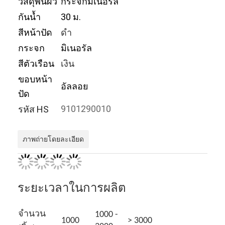
วัสดุพื้นผิว
กระจกมิเนอรัล
กันน้ำ
30 ม.
สีหน้าปัด
ดำ
กระจก
มิเนอรัล
สีตัวเรือน
เงิน
ขอบหน้า
อัลลอย
ปัด
9101290010
รหัส HS
ภาพถ่ายโดยละเอียด
หน้าแรก
ระยะเวลาในการผลิต
สินค้า
เกี่ยวกับเรา
จำนวน
1000 -
1000
> 3000