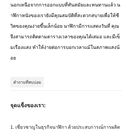
นาฬิกาสายซิลิคอน
นอกเหนือจากการออกแบบที่ทันสมัยและทนทานแล้ว น
าฬิกาหนังของเรายังมีคุณสมบัติที่สะดวกสบายเพื่อให้ชี
นาฬิกาควอตซ์
วิตของคุณง่ายขึ้นเล็กน้อย นาฬิกามีการแสดงวันที่ คุณ
นาฬิกาควอตซ์ผู้ชาย
จึงสามารถติดตามตารางเวลาของคุณได้เสมอ และมีเข็
นาฬิกาแสงควอตซ์
มเรืองแสง ทำให้ง่ายต่อการบอกเวลาแม้ในสภาพแสงน้
นาฬิกาสปอร์ตดิจิตอล
อย
นาฬิกาคู่ทรงสไตล์
นาฬิกาข้อมือเด็ก
คำถามที่พบบ่อย
อะไหล่นาฬิกา
จุดแข็งของเรา:
อะไหล่สายนาฬิกา
1. เชี่ยวชาญในธุรกิจนาฬิกา ด้วยประสบการณ์การผลิต