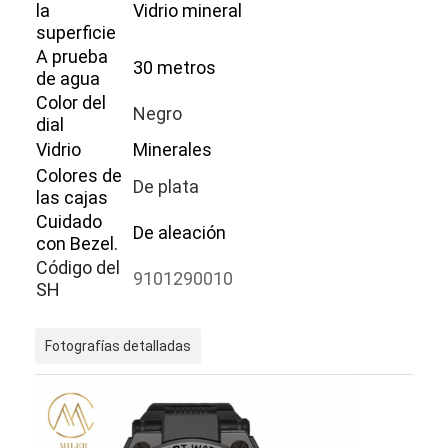
la
Vidrio mineral
superficie
A prueba
30 metros
de agua
Color del
Negro
dial
Vidrio
Minerales
Colores de
De plata
las cajas
Cuidado
De aleación
con Bezel.
Código del
9101290010
SH
Inicio
Fotografías detalladas
Productos
Sobre nosotros