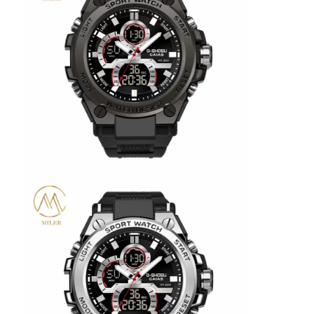
Visita a la fábrica
Control de calidad
Contáctenos
Noticias
Casos
El blog
Reloj del cuarzo
Reloj de cuero con correa de cuarzo
Reloj con correa de acero inoxidable