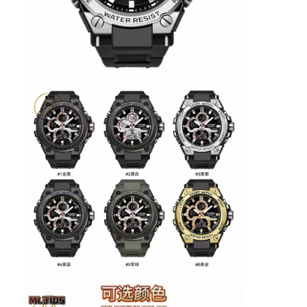
Reloj con correa de silicio
Reloj de cuarzo
Reloj de cuarzo para hombres
Reloj de luz de cuarzo
Reloj deportivo digital
Reloj de pareja elegante
Reloj de muñeca para niños
Repuestos de relojes
Repuestos para correas de relojes