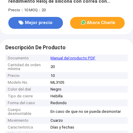
rendimiento Reloj de silicona con correa con
característica impermeable
Precio：10
MOQ：20
Mejor precio
Ahora Charle
Descripción De Producto
Documento
Manual del producto PDF
Cantidad de orden
20
mínima
Precio
10
Modelo No.
ML3105
Color del dial
Negro
Tipo de cierre
Hebilla
Forma del caso
Redondo
Cuerpo
En caso de que no se pueda desmontar
desmontable
Movimiento
Cuarzo
Característica
Días y fechas