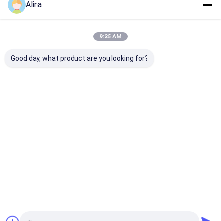
Alina
9:35 AM
Good day, what product are you looking for?
30ATM Waterproof
Workable Quartz
Workable OEM
Stainless Steel Strap
Wrist Watch Hook
Quartz Wrist 
Watch Workable
Buckle Minimalist
with Stainless
OEM LOGO
Design Comfortable
Strap Watch
Customizable Logo
Fit Suitable
Mejor precio
Mejor precio
Mejor pre
Inicio
Mapa del
Contactar
Desktop
Sitio
Ahora
Site
Mapa del Sitio
Políticas de privacidad
Calidad
Reloj del cuarzo
Fábrica De China.Copyright © 2026
Guangzhou Miler Watch Co., Ltd. All Rights Reserved.