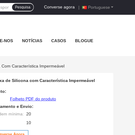
Converse agora
|
Portuguese
Pesquisa
E-NOS
NOTÍCIAS
CASOS
BLOGUE
a Com Característica Impermeável
a de Silicona com Característica Impermeável
to:
Folheto PDF do produto
amento e Envio:
dem mínima:
20
10
nverse Agora