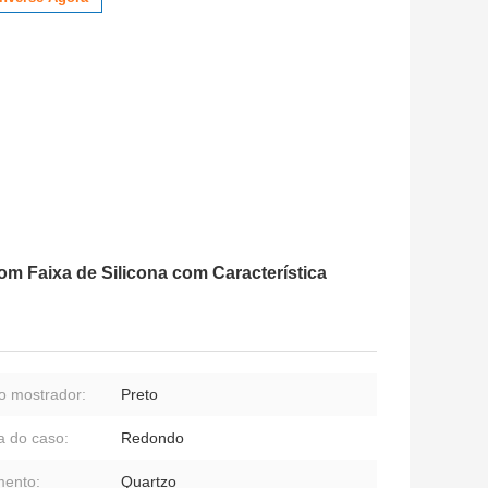
m Faixa de Silicona com Característica
o mostrador:
Preto
 do caso:
Redondo
ento:
Quartzo