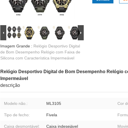
Imagem Grande :
Relógio Desportivo Digital
de Bom Desempenho Relógio com Faixa de
Silicona com Característica Impermeável
Relógio Desportivo Digital de Bom Desempenho Relógio co
Impermeável
descrição
Modelo não.:
ML3105
Cor d
Tipo de fecho:
Fivela
Forma
Caixa desmontável:
Caixa indesejável
Movim