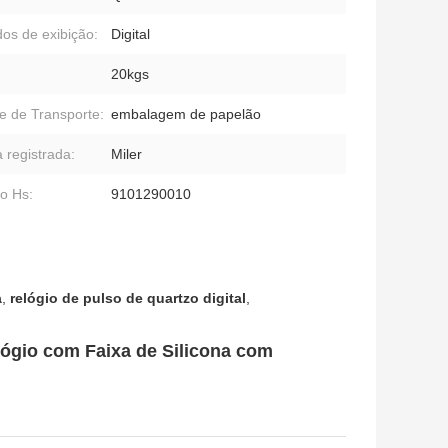
os de exibição:
Digital
20kgs
e de Transporte:
embalagem de papelão
 registrada:
Miler
o Hs:
9101290010
a
,
relógio de pulso de quartzo digital
,
ógio com Faixa de Silicona com