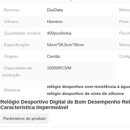
Recurso:
Dia/Data
Métod
Gênero:
Homens
Peso:
Quantidade mínima:
400pcs/bolsa
Pacot
Especificação:
54cm*38,5cm*30cm
Marca
Origem:
Cantão
Códig
Capacidade de
10000PCS/M
produção:
relógio desportivo com resistência à águ
Destacar:
relógio desportivo de cinto de silicone
Relógio Desportivo Digital de Bom Desempenho Rel
Característica Impermeável
Parâmetros do produto