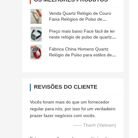
Venda Quartz Relógio de Couro
Faixa Relógios de Pulso de
Mulheres de Guangzhou
Preço mais baixo Face fácil de ler
neste relógio de pulso de quartzo
masculino para condições de
pouca luz
Fábrica China Homens Quartz
Relógio de Pulso para estilos de
vida ativos
REVISÕES DO CLIENTE
Vocês foram mais do que um fornecedor
regular para nós, por isso foi um verdadeiro
prazer fazer negócios com vocês.
—— Thanh (Vietnam)