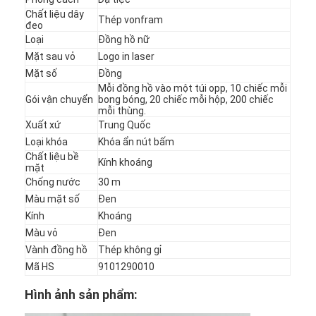
Chất liệu dây
Thép vonfram
đeo
Loại
Đồng hồ nữ
Mặt sau vỏ
Logo in laser
Mặt số
Đồng
Mỗi đồng hồ vào một túi opp, 10 chiếc mỗi
Gói vận chuyển
bong bóng, 20 chiếc mỗi hộp, 200 chiếc
mỗi thùng.
Xuất xứ
Trung Quốc
Loại khóa
Khóa ẩn nút bấm
Chất liệu bề
Kính khoáng
mặt
Chống nước
30 m
Màu mặt số
Đen
Kính
Khoáng
Màu vỏ
Đen
Nhà
Vành đồng hồ
Thép không gỉ
Mã HS
Sản phẩm
9101290010
Hình ảnh sản phẩm:
Về chúng tôi