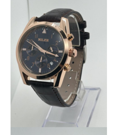
Chuyến tham quan nhà máy
Kiểm soát chất lượng
Liên hệ với chúng tôi
Tin tức
Các trường hợp
Blog
Đồng hồ đeo tay thạch anh
Đồng hồ Quartz dây da
Đồng hồ dây thừng thép không gỉ