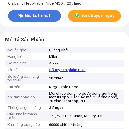
Giá bán：Negotiable Price
MOQ：20 chiếc
Giá tốt nhất
nói chuyện ngay.
Mô Tả Sản Phẩm
Nguồn gốc
Quảng Châu
Hàng hiệu
Miler
Số mô hình
A666
Tài liệu
Sổ tay sản phẩm PDF
Số lượng đặt hàng
20 chiếc
tối thiểu
Giá bán
Negotiable Price
Mỗi chiếc đồng hồ được đóng gói trong
chi tiết đóng gói
một túi opp, 10 chiếc mỗi túi bong bóng,
20 chiếc mỗi hộp, 200
Thời gian giao hàng
3-5 ngày
Điều khoản thanh
T/T, Western Union, MoneyGram
toán
Khả năng cung cấp
60000 chiếc / tháng