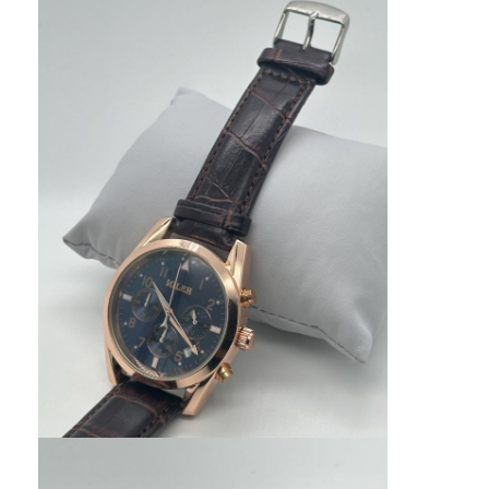
Đồng hồ dây silicon
Đồng hồ thạch anh
Đồng hồ thạch anh
Đồng hồ ánh sáng thạch anh
Đồng hồ thể thao kỹ thuật số
Chiếc đồng hồ kiểu dáng
Chiếc đồng hồ đeo tay trẻ em
Bộ phận phụ tùng đồng hồ
Linh kiện dây đồng hồ