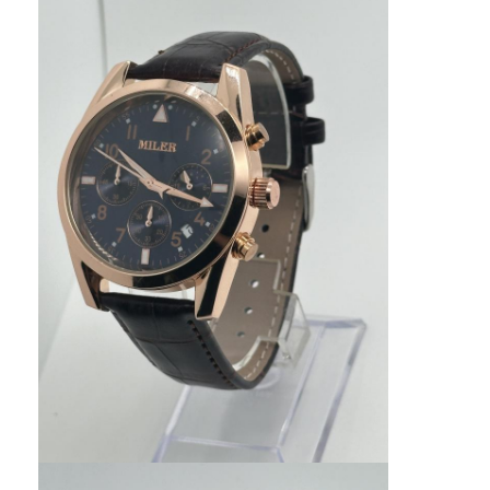
Tur Pabrik
Kontrol kualitas
Hubungi Kami
Berita
Kasus
Blog
Jam Tangan Kuarsa
Jam Tangan Kuarsa Tali Kulit
Jam tangan dengan tali stainless steel