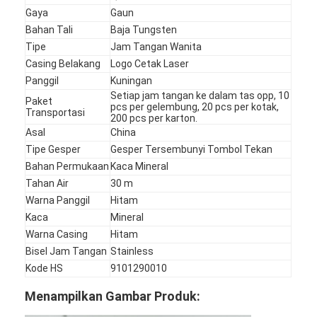
Gaya
Gaun
Bahan Tali
Baja Tungsten
Tipe
Jam Tangan Wanita
Casing Belakang
Logo Cetak Laser
Panggil
Kuningan
Setiap jam tangan ke dalam tas opp, 10
Paket
pcs per gelembung, 20 pcs per kotak,
Transportasi
200 pcs per karton.
Asal
China
Tipe Gesper
Gesper Tersembunyi Tombol Tekan
Bahan Permukaan
Kaca Mineral
Tahan Air
30 m
Warna Panggil
Hitam
Kaca
Mineral
Warna Casing
Hitam
Beranda
Bisel Jam Tangan
Stainless
Produk
Kode HS
9101290010
Menampilkan Gambar Produk:
Tentang Kami