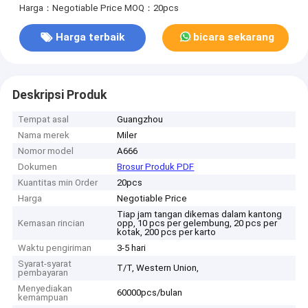
Harga：Negotiable Price
MOQ：20pcs
Harga terbaik
bicara sekarang
Deskripsi Produk
Tempat asal
Guangzhou
Nama merek
Miler
Nomor model
A666
Dokumen
Brosur Produk PDF
Kuantitas min Order
20pcs
Harga
Negotiable Price
Tiap jam tangan dikemas dalam kantong
Kemasan rincian
opp, 10 pcs per gelembung, 20 pcs per
kotak, 200 pcs per karto
Waktu pengiriman
3-5 hari
Syarat-syarat
T/T, Western Union,
pembayaran
Menyediakan
60000pcs/bulan
kemampuan