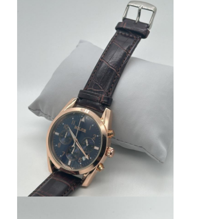
Jam tangan dengan tali silikon
Lady Kuarsa Jam
Pria Kuarsa Watch
Jam tangan quartz ringan
Jam Tangan Olahraga Digital
Jam Tangan Pasangan yang Bergaya
Jam Tangan Anak-anak
Watch Spare Parts
Suku Cadang Tali Jam Tangan