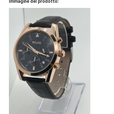
Immagine del prodotto:
Visita alla fabbrica
Controllo di qualità
Contattaci
Notizie
Casi
Blog
Orologio del quarzo
Orologio di quarzo a cinghia in pelle
Orologio a cinghia in acciaio inossidabile