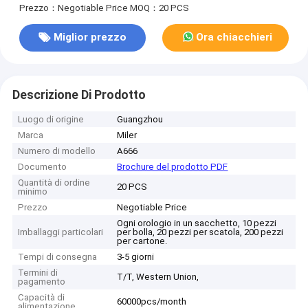
Prezzo：Negotiable Price
MOQ：20 PCS
Miglior prezzo
Ora chiacchieri
Descrizione Di Prodotto
Luogo di origine
Guangzhou
Marca
Miler
Numero di modello
A666
Documento
Brochure del prodotto PDF
Quantità di ordine
20 PCS
minimo
Prezzo
Negotiable Price
Ogni orologio in un sacchetto, 10 pezzi
Imballaggi particolari
per bolla, 20 pezzi per scatola, 200 pezzi
per cartone.
Tempi di consegna
3-5 giorni
Termini di
T/T, Western Union,
pagamento
Capacità di
60000pcs/month
alimentazione