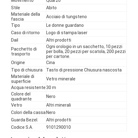
Movimento
Quarzo
Stile
Abito
Materiale della
Acciaio di tungsteno
fascia
Tipo
Le donne guardano
Caso di ritorno
Logo di stampa laser
Dail
Altri prodotti
Ogni orologio in un sacchetto, 10 pezzi
Pacchetto di
per bolla, 20 pezzi per scatola, 200 pezzi
trasporto
per cartone.
Origine
Cina
Tipo di chiusura
Tasto di pressione Chiusura nascosta
Materiale di
Vetro minerale
superficie
Acqua resistente
30 m
Colore del
Nero
quadrante
Casa.
Vetro
Altri minerali
Colori della cassa
Nero
Prodotti
Guarda Bezel.
Altri prodotti
Codice S.A.
9101290010
Chi Siamo