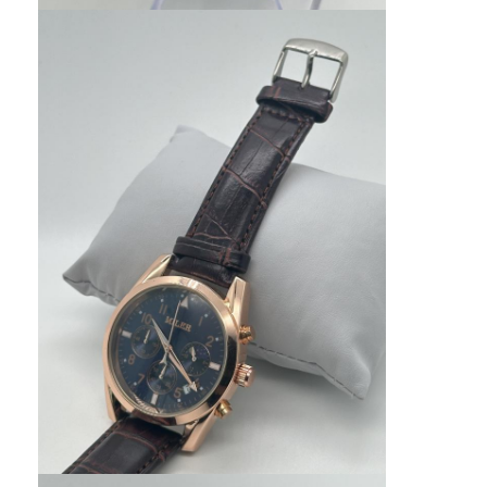
Orologio a cinghia di silicio
Lady Quartz Watch
Orologio di quarzo per uomo
Orologio di luce al quarzo
Orologio digitale sportivo
Un orologio per coppia elegante
Orologio per bambini
Ricambi per orologi
Ricambi per cinture da orologio