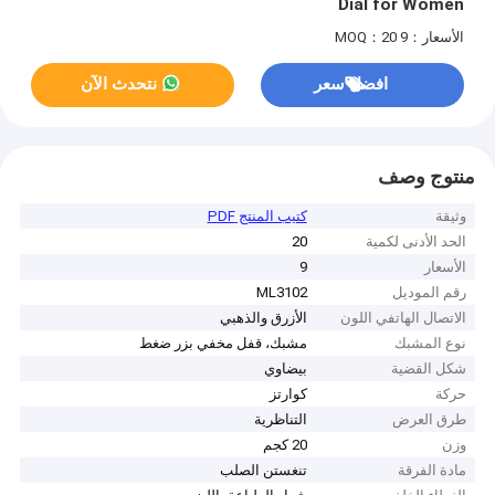
Dial for Women
الأسعار：9
MOQ：20
افضل سعر
نتحدث الآن
منتوج وصف
وثيقة
كتيب المنتج PDF
الحد الأدنى لكمية
20
الأسعار
9
رقم الموديل
ML3102
الاتصال الهاتفي اللون
الأزرق والذهبي
نوع المشبك
مشبك، قفل مخفي بزر ضغط
شكل القضية
بيضاوي
حركة
كوارتز
طرق العرض
التناظرية
وزن
20 كجم
مادة الفرقة
تنغستن الصلب