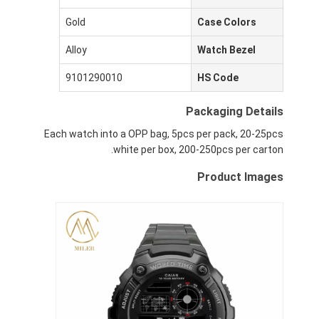
Gold
Case Colors
Alloy
Watch Bezel
9101290010
HS Code
Packaging Details
Each watch into a OPP bag, 5pcs per pack, 20-25pcs
white per box, 200-250pcs per carton.
Product Images
المنزل
المنتجات
حولنا