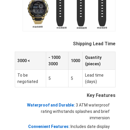
ساعة الحزام السيليكون
ساعة السيدة الكوارز
ساعات الكوارتز للرجال
ساعة كوارز ضوء
Shipping Lead Time
ساعة رياضية رقمية
1000 -
Quantity
> 3000
1000
3000
(pieces)
ساعة زوجية أنيقة
To be
Lead time
5
5
ساعة معصم للأطفال
negotiated
(days)
أجزاء احتياطية
Key Features
Waterproof and Durable:
3 ATM waterproof
قطع غيار حزام الساعة
rating withstands splashes and brief
immersion
Convenient Features:
Includes date display