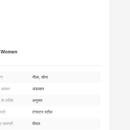
or Women
ंग:
नीला, सोना
ा आकार:
अंडाकार
न के तरीके:
अनुरूप
ग्री:
टंगस्टन स्टील
हार सामग्री:
पीतल