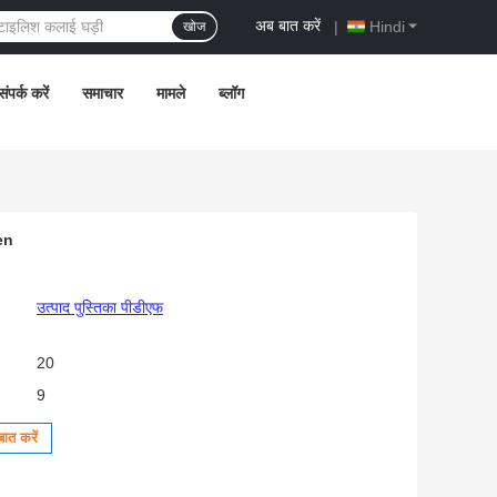
अब बात करें
|
Hindi
खोज
ंपर्क करें
समाचार
मामले
ब्लॉग
en
उत्पाद पुस्तिका पीडीएफ
20
9
ात करें