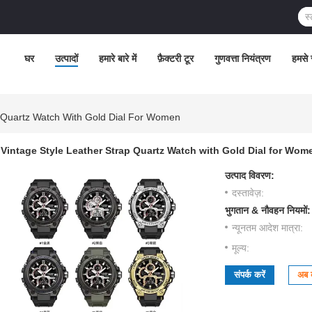
घर
उत्पादों
हमारे बारे में
फ़ैक्टरी टूर
गुणवत्ता नियंत्रण
हमसे स
p Quartz Watch With Gold Dial For Women
Vintage Style Leather Strap Quartz Watch with Gold Dial for Wom
उत्पाद विवरण:
दस्तावेज़:
भुगतान & नौवहन नियमों:
न्यूनतम आदेश मात्रा:
मूल्य:
संपर्क करें
अब ब