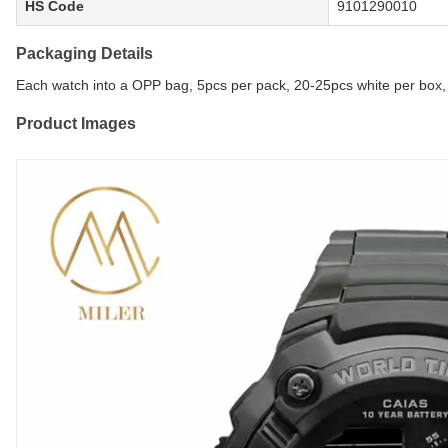
HS Code
9101290010
Packaging Details
Each watch into a OPP bag, 5pcs per pack, 20-25pcs white per box,
Product Images