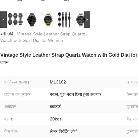
बड़ी छवि :
Vintage Style Leather Strap Quartz
Watch with Gold Dial for Women
Vintage Style Leather Strap Quartz Watch with Gold Dial f
वर्णन
प्रतिरूप संख्या।:
ML3102
डायल र
तड़पने का प्रकार:
बकल, पुश-बटन छिपा हुआ अकवार
केस क
आंदोलन:
क्वार्ट्ज
प्रदर्श
वज़न:
20kgs
बैंड साम
केस बैक:
लेजर प्रिंटिंग लोगो
दुर्व्यव