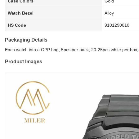
Case Colors
Gold
Watch Bezel
Alloy
HS Code
9101290010
Packaging Details
Each watch into a OPP bag, 5pcs per pack, 20-25pcs white per box,
Product Images