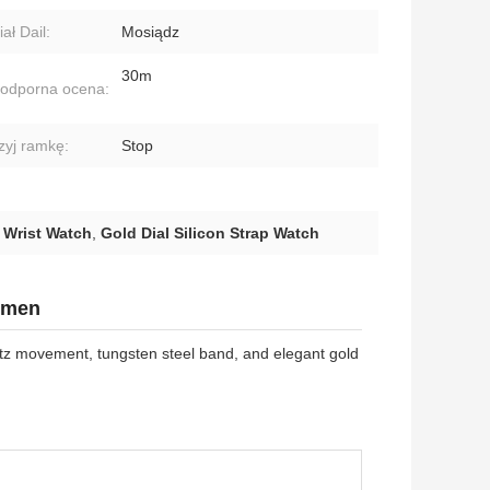
ał Dail:
Mosiądz
30m
odporna ocena:
zyj ramkę:
Stop
 Wrist Watch
,
Gold Dial Silicon Strap Watch
Women
z movement, tungsten steel band, and elegant gold