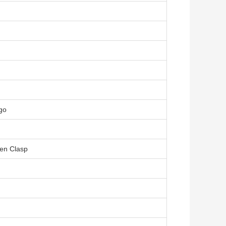
go
en Clasp