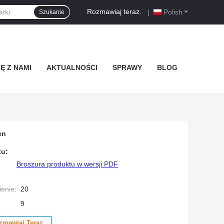
Rozmawiaj teraz.
|
Polish
Szukanie
Ę Z NAMI
AKTUALNOŚCI
SPRAWY
BLOG
en
tu:
Broszura produktu w wersji PDF
enie:
20
9
zmawiaj Teraz.