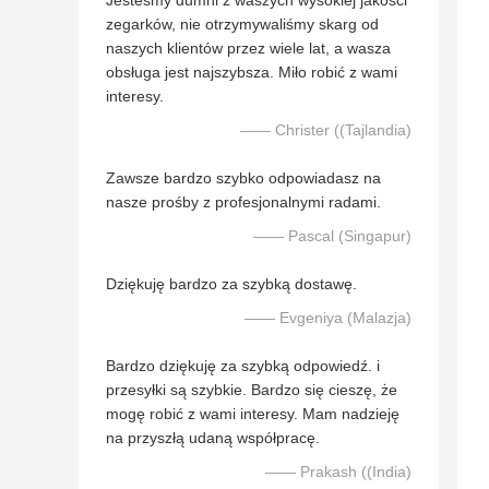
Jesteśmy dumni z waszych wysokiej jakości
zegarków, nie otrzymywaliśmy skarg od
naszych klientów przez wiele lat, a wasza
obsługa jest najszybsza. Miło robić z wami
interesy.
—— Christer ((Tajlandia)
Zawsze bardzo szybko odpowiadasz na
nasze prośby z profesjonalnymi radami.
—— Pascal (Singapur)
Dziękuję bardzo za szybką dostawę.
—— Evgeniya (Malazja)
Bardzo dziękuję za szybką odpowiedź. i
przesyłki są szybkie. Bardzo się cieszę, że
mogę robić z wami interesy. Mam nadzieję
na przyszłą udaną współpracę.
—— Prakash ((India)