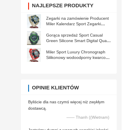
NAJLEPSZE PRODUKTY
Zegarki na zamówienie Producent
Miler Kalendarz Sport Zegarki
wodoodporne dla mężczyzn
Gorąca sprzedaż Sport Casual
Green Silicone Smart Digital Quartz
zegarek
Miler Sport Luxury Chronograph
Silikonowy wodoodporny kwarcowy
męski zegarek zegarek z datą
zegarek zegarek zegarek
OPINIE KLIENTÓW
Byliście dla nas czymś więcej niż zwykłym
dostawcą.
—— Thanh ((Wietnam)