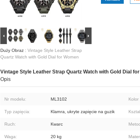
Duży Obraz :
Vintage Style Leather Strap
Quartz Watch with Gold Dial for Women
Vintage Style Leather Strap Quartz Watch with Gold Dial f
Opis
Nr modelu:
ML3102
Kolor 
Typ zapięcia:
Klamra, ukryte zapięcie na guzik
Kszta
Ruch:
Kwarc
Metod
Waga:
20 kg
Mater