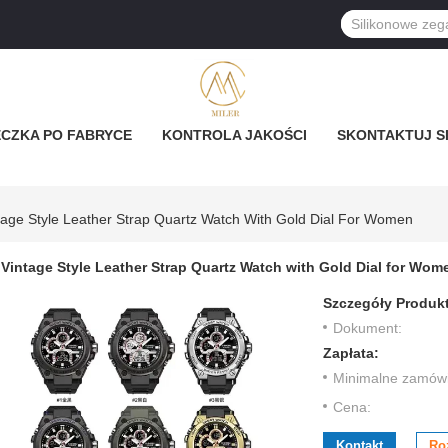
CZKA PO FABRYCE
KONTROLA JAKOŚCI
SKONTAKTUJ SI
tage Style Leather Strap Quartz Watch With Gold Dial For Women
Vintage Style Leather Strap Quartz Watch with Gold Dial for Wom
Szczegóły Produk
Dokument:
Zapłata:
Minimalne zamówi
Cena:
Kontakt
Ro