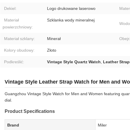
Dekiel:
Logo drukowane laserowo
Materi
Materiał
Szklanka wody mineralnej
Wodo
powierzchniowy:
Materiał szklany:
Minerał
Obejr
Kolory obudowy:
Złoto
Podkreślić:
Vintage Style Quartz Watch
,
Leather Strap
Vintage Style Leather Strap Watch for Men and 
Guangzhou Vintage Style Watch for Men and Women featuring quart
dial.
Product Specifications
Brand
Miler