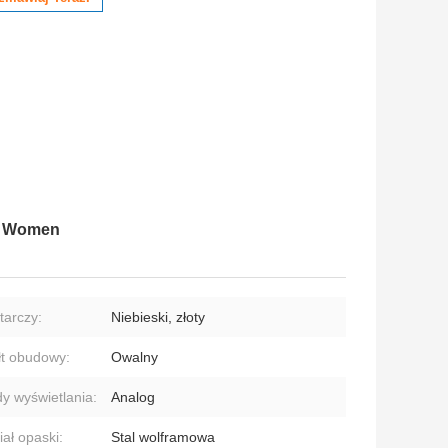
or Women
tarczy:
Niebieski, złoty
łt obudowy:
Owalny
y wyświetlania:
Analog
iał opaski:
Stal wolframowa