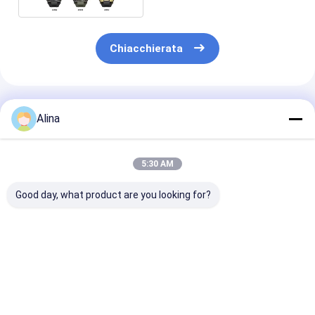
Chiacchierata
Prodotti Raccomandati
Alina
5:30 AM
Good day, what product are you looking for?
LOGO
Orologio sportivo
Orologio a cin
personalizzato
Orologio da polso in
silicio blu con
Orologio a cinghia di
quarzo Orologio da
quadrante rot
silicio con forma
polso in silicone
adatto per l'us
rotonda e cassa del
Orologio elegante
ufficio e per s
Miglior prezzo
Miglior prezzo
Miglior pr
logo con stampa
durevole Comodo
all'aperto
laser
Adatto per attività