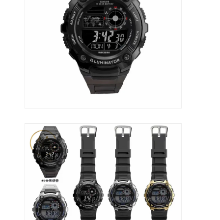
Visita alla fabbrica
Controllo di qualità
Contattaci
Notizie
Casi
Blog
Orologio del quarzo
Orologio di quarzo a cinghia in pelle
Orologio a cinghia in acciaio inossidabile