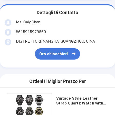
Dettagli Di Contatto
Ms. Caly Chan
8615915979560
DISTRETTO di NANSHA, GUANGZHOU, CINA
Ora chiacchieri
Ottieni Il Miglior Prezzo Per
Vintage Style Leather
Strap Quartz Watch with
Gold Dial for Women