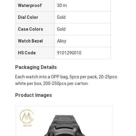
Waterproof
30 m
Dial Color
Gold
Case Colors
Gold
Watch Bezel
Alloy
HS Code
9101290010
Packaging Details
Each watch into a OPP bag, 5pcs per pack, 20-25pcs
white per box, 200-250pcs per carton.
Product Images
Casa.
Prodotti
Chi Siamo