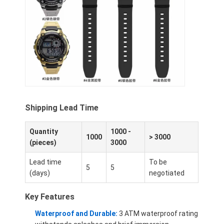
Orologio a cinghia di silicio
Lady Quartz Watch
Orologio di quarzo per uomo
Orologio di luce al quarzo
Orologio digitale sportivo
Shipping Lead Time
Un orologio per coppia elegante
Quantity
1000 -
1000
> 3000
Orologio per bambini
(pieces)
3000
Ricambi per orologi
Lead time
To be
5
5
(days)
negotiated
Ricambi per cinture da orologio
Key Features
Waterproof and Durable:
3 ATM waterproof rating