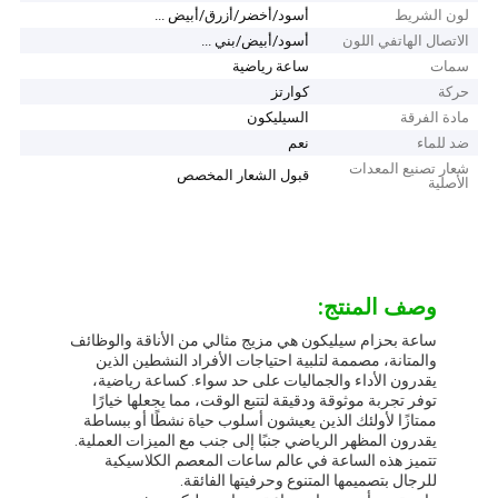
لون الشريط
أسود/أخضر/أزرق/أبيض ...
الاتصال الهاتفي اللون
أسود/أبيض/بني ...
سمات
ساعة رياضية
حركة
كوارتز
مادة الفرقة
السيليكون
ضد للماء
نعم
شعار تصنيع المعدات
قبول الشعار المخصص
الأصلية
وصف المنتج:
ساعة بحزام سيليكون هي مزيج مثالي من الأناقة والوظائف
والمتانة، مصممة لتلبية احتياجات الأفراد النشطين الذين
يقدرون الأداء والجماليات على حد سواء. كساعة رياضية،
توفر تجربة موثوقة ودقيقة لتتبع الوقت، مما يجعلها خيارًا
ممتازًا لأولئك الذين يعيشون أسلوب حياة نشطًا أو ببساطة
يقدرون المظهر الرياضي جنبًا إلى جنب مع الميزات العملية.
تتميز هذه الساعة في عالم ساعات المعصم الكلاسيكية
للرجال بتصميمها المتنوع وحرفيتها الفائقة.