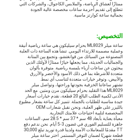
ممتازًا لعشاق الرياضة، والملابس الكاجوال، والشركات التي
تتطلع إلى تقديم أحزمة ساعات مخصصة عالية الجودة
بجمالية ساعة كوارتز ماسية.
التخصيص:
ساعة ميلر ML8029 بحزام سيليكون هي ساعة رياضية أنيقة
وعملية مصممة للارتداء اليومي. تنشأ هذه الساعة ذات العلبة
المصنوعة من السبائك من قوانغتشو، وتجمع بين المتانة
والجماليات الحديثة، مما يجعلها خيارًا ممتازًا لأولئك الذين
يبحثون عن ساعات أزياء بلمسة رياضية. متوفرة بألوان
متعددة للأشرطة بما في ذلك الأسود والأخضر والأزرق
والأبيض، وتوفر خيارات متعددة لتناسب أي نمط.
تشتهر ساعاتنا الخزفية بجودتها وراحتها، وتواصل ميلر
ML8029 هذا التقليد بحزام سيليكون مرن ومتين. مع الحد
الأدنى لكمية الطلب البالغ 20 قطعة، نقدم خيارات أسعار
جيدة مناسبة للطلبات بالجملة. تتميز كل ساعة بشعار مطبوع
بالليزر على ظهر العلبة، ونحن نقبل شعارات OEM
المخصصة لتلبية احتياجات علامتك التجارية.
معبأة بعناية بأبعاد 48 سم * 37 سم * 28.5 سم، الساعات
جاهزة للتسليم الفوري في غضون 3-5 أيام. نحن ندعم دفع
TT مقدمًا للمعاملات الآمنة ولدينا قدرة توريد تبلغ 30,000
قطعة شهريًا لضمان التوفر المستمر. اختر ساعة ميلر