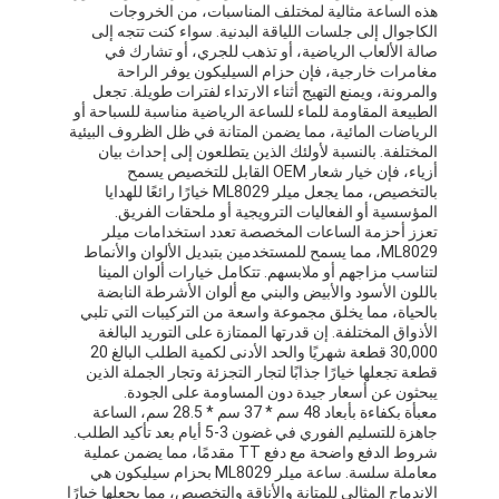
هذه الساعة مثالية لمختلف المناسبات، من الخروجات
الكاجوال إلى جلسات اللياقة البدنية. سواء كنت تتجه إلى
صالة الألعاب الرياضية، أو تذهب للجري، أو تشارك في
مغامرات خارجية، فإن حزام السيليكون يوفر الراحة
والمرونة، ويمنع التهيج أثناء الارتداء لفترات طويلة. تجعل
الطبيعة المقاومة للماء للساعة الرياضية مناسبة للسباحة أو
الرياضات المائية، مما يضمن المتانة في ظل الظروف البيئية
المختلفة. بالنسبة لأولئك الذين يتطلعون إلى إحداث بيان
أزياء، فإن خيار شعار OEM القابل للتخصيص يسمح
بالتخصيص، مما يجعل ميلر ML8029 خيارًا رائعًا للهدايا
المؤسسية أو الفعاليات الترويجية أو ملحقات الفريق.
تعزز أحزمة الساعات المخصصة تعدد استخدامات ميلر
ML8029، مما يسمح للمستخدمين بتبديل الألوان والأنماط
لتناسب مزاجهم أو ملابسهم. تتكامل خيارات ألوان المينا
باللون الأسود والأبيض والبني مع ألوان الأشرطة النابضة
بالحياة، مما يخلق مجموعة واسعة من التركيبات التي تلبي
الأذواق المختلفة. إن قدرتها الممتازة على التوريد البالغة
30,000 قطعة شهريًا والحد الأدنى لكمية الطلب البالغ 20
قطعة تجعلها خيارًا جذابًا لتجار التجزئة وتجار الجملة الذين
يبحثون عن أسعار جيدة دون المساومة على الجودة.
معبأة بكفاءة بأبعاد 48 سم * 37 سم * 28.5 سم، الساعة
جاهزة للتسليم الفوري في غضون 3-5 أيام بعد تأكيد الطلب.
شروط الدفع واضحة مع دفع TT مقدمًا، مما يضمن عملية
معاملة سلسة. ساعة ميلر ML8029 بحزام سيليكون هي
الاندماج المثالي للمتانة والأناقة والتخصيص، مما يجعلها خيارًا