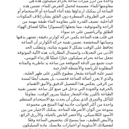
واحدة من أبرز ميزات ساعة بحزام سيليكون هذه هي
مقاومتها للماء. مصممة لتحمل التعرض للماء، تضمن هذه
الساعة أن يمكنك ارتداؤها بثقة أثناء السباحة أو الاستحمام أو
حتى في الظروف الممطرة دون القلق بشأن إتلاف المكونات
الداخلية. تضيف القدرة على مقاومة الماء طبقة مهمة من
الراحة والموثوقية، مما يجعلها إكسسوارًا مثاليًا لعشاق الهواء
الطلق والرياضيين على حد سواء.
في قلب هذه الساعة يكمن حركة كوارتز دقيقة، تشتهر بدقتها
وصيانتها المنخفضة. تضمن تقنية حركة الكوارتز أن الساعة
تحافظ على الوقت بشكل لا تشوبه شائبة، وتتطلب الحد
الأدنى من التعديلات واستبدال البطاريات. هذه الآلية الموثوقة
تجعل ساعة بحزام سيليكون خيارًا عمليًا للارتداء اليومي،
حيث تجمع بين الدقة المتوقعة من ساعة يد تناظرية والمتانة
المطلوبة للرياضة والأنشطة الخارجية.
تتميز علبة الساعة بشعار مطبوع بالليزر على ظهر العلبة،
والذي لا يعزز أصالة الساعة فحسب، بل يضيف أيضًا لمسة
من الرقي. يعكس هذا التفصيل الدقيق والأنيق الاهتمام
بالحرفية والجودة التي تدخل في صنع كل ساعة. تضمن تقنية
الطباعة بالليزر بقاء الشعار سليمًا بمرور الوقت، مقاومًا
للتآكل والتمزق الذي يمكن أن يحدث مع الاستخدام المنتظم.
واحدة من أكثر الجوانب جاذبية لهذا المنتج هي مجموعة
متنوعة من ألوان الأشرطة المتاحة. يمكنك الاختيار من بين
الأسود الكلاسيكي، والأخضر النابض بالحياة، والأزرق الرائع،
والأبيض النظيف، مما يسمح لك بتخصيص الساعة وفقًا
لتفضيلاتك الأسلوبية أو اختيارات ملابسك. مادة السيليكون