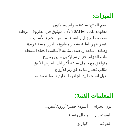
جولة في المصنع
الميزات:
ضبط الجودة
اسم المنتج: ساعة بحزام سيليكون
اتصل بنا
مقاومة للماء: 30ATM لأداء موثوق في الظروف الرطبة
مصممة للرجال والنساء، مناسبة لجميع الأساليب
أخبار
يتميز ظهر العلبة بشعار مطبوع بالليزر لمسة فريدة
وظائف ساعة رياضية، مثالية لأساليب الحياة النشطة
الحالات
مادة الحزام: حزام سيليكون متين ومريح
متوافق مع حامل ساعة أكريليك للعرض الأنيق
مدونة
مثالي كخيار ساعة كوارتز للأزواج
بديل لساعة اليد الجلدية التقليدية بمتانة محسنة
ساعة يد كوارتز
المعلمات الفنية:
لون الحزام
أسود/أخضر/أزرق/أبيض...
ساعة كوارتز بحزام جلدي
المستخدم
رجال ونساء
ساعة من الفولاذ المقاوم للصدأ
الحركة
كوارتز