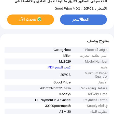
الكلاسيكي المظهر الأنيق مثالية للعمل العادي والأنشطة في
الهواء الطلق
الأسعار：Good Price
MOQ：20PCS
افضل سعر
نتحدث الآن
منتوج وصف
Guangzhou
Place of Origin
اسم العلامة التجارية
Miler
ML8029
Model Number
وثيقة
كتيب المنتج PDF
Minimum Order
20PCS
Quantity
الأسعار
Good Price
48cm*37cm*28.5cm
Packaging Details
3-5days
Delivery Time
TT Payment In Advance
Payment Terms
30000pcs/month
Supply Ability
مقاومة للماء
30 ATM