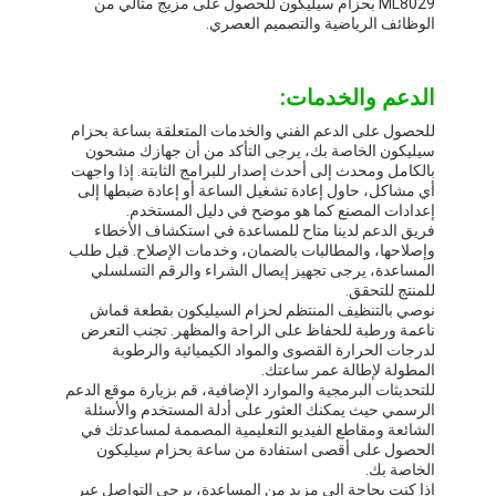
ML8029 بحزام سيليكون للحصول على مزيج مثالي من
الوظائف الرياضية والتصميم العصري.
الدعم والخدمات:
للحصول على الدعم الفني والخدمات المتعلقة بساعة بحزام
سيليكون الخاصة بك، يرجى التأكد من أن جهازك مشحون
بالكامل ومحدث إلى أحدث إصدار للبرامج الثابتة. إذا واجهت
أي مشاكل، حاول إعادة تشغيل الساعة أو إعادة ضبطها إلى
إعدادات المصنع كما هو موضح في دليل المستخدم.
فريق الدعم لدينا متاح للمساعدة في استكشاف الأخطاء
وإصلاحها، والمطالبات بالضمان، وخدمات الإصلاح. قبل طلب
المساعدة، يرجى تجهيز إيصال الشراء والرقم التسلسلي
للمنتج للتحقق.
نوصي بالتنظيف المنتظم لحزام السيليكون بقطعة قماش
ناعمة ورطبة للحفاظ على الراحة والمظهر. تجنب التعرض
لدرجات الحرارة القصوى والمواد الكيميائية والرطوبة
المطولة لإطالة عمر ساعتك.
للتحديثات البرمجية والموارد الإضافية، قم بزيارة موقع الدعم
الرسمي حيث يمكنك العثور على أدلة المستخدم والأسئلة
الشائعة ومقاطع الفيديو التعليمية المصممة لمساعدتك في
الحصول على أقصى استفادة من ساعة بحزام سيليكون
الخاصة بك.
إذا كنت بحاجة إلى مزيد من المساعدة، يرجى التواصل عبر