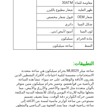
مقاومة للماء
30ATM
ساعة الحزام السيليكون
ظهر العلبة
شعار مطبوع بالليزر
ساعة السيدة الكوارز
شعار OEM
قبول شعار مخصص
ساعات الكوارتز للرجال
شكل المينا
دائري
لون المينا
أسود/أبيض/بني...
ساعة كوارز ضوء
مادة الحزام
سيليكون
ساعة رياضية رقمية
النمط
ساعة سيليكون
ساعة زوجية أنيقة
التطبيقات:
ساعة معصم للأطفال
ساعة ميلر ML8029 بحزام سيليكون هي ساعة متعددة
الاستخدامات مصممة لتلبية احتياجات الأفراد النشطين الذين
أجزاء احتياطية
يقدرون الأناقة والوظائف على حد سواء. تنشأ هذه الساعة
الرياضية من قوانغتشو، وتتميز بحزام سيليكون متين متوفر
قطع غيار حزام الساعة
بألوان متعددة مثل الأسود والأخضر والأزرق والأبيض، مما
يجعلها مثالية للارتداء اليومي وكذلك للأنشطة البدنية المكثفة.
تضمن حركة الكوارتز دقة الوقت، بينما يضيف تصميم
مستوحى من ساعة كوارتز ماسية لمسة من الأناقة إلى
ساعة رياضية قوية، مما يسد الفجوة بين الرياضي والمتطور.