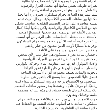
للحزام ناعمة ومرنة ومريحة للارتداء، مما يجعلها مثالية
لفترات طويلة. تضمن متانتها أنها تتحمل العرق والرطوبة
والتعامل الخشن، وهو أمر ضروري لساعة رياضية.
بينما تتميز هذه الساعة بحزام سيليكون عصري، إلا أنها تحتل
مكانتها بين ساعات المعصم الكلاسيكية للرجال، حيث تقدم
لمسة معاصرة على عناصر التصميم التقليدية. تتناسب بشكل
جيد مع الملابس الكاجوال والرياضية ولكن يمكنها أيضًا إكمال
الملابس الأنيقة غير الرسمية، مما يجعلها إكسسوارًا متعدد
الاستخدامات لمختلف المناسبات. على الرغم من أنها ليست
ساعة يد جلدية أصلية، إلا أن راحة ومرونة حزام السيليكون
توفر بديلاً ممتازًا لأولئك الذين يبحثون عن خيار رياضي
منخفض الصيانة دون المساومة على الأناقة.
باختصار، ساعة بحزام سيليكون هي خيار ممتاز لأي شخص
يبحث عن ساعة يد تناظرية تجمع بين الميزات الرياضية
والأداء الموثوق. قدرتها على مقاومة الماء، وحركة الكوارتز،
والشعار المطبوع بالليزر على ظهر العلبة تظهر التزامًا
بالجودة والمتانة. تضيف مجموعة ألوان الأشرطة المتاحة
عنصرًا قابلاً للتخصيص، مما يسمح لك بالتعبير عن أسلوبك
الشخصي مع الاستمتاع براحة ومرونة السيليكون. سواء كنت
المنزل
رياضيًا، أو مرتديًا عاديًا، أو شخصًا يقدر مظهر ساعات المعصم
الكلاسيكية للرجال بلمسة حديثة، فإن هذه الساعة مصممة
المنتجات
لتلبية توقعاتك وتجاوزها.
جرب الاندماج المثالي بين العملية والأناقة مع ساعة بحزام
سيليكون - ساعة تدعم أسلوب حياتك النشط مع الحفاظ على
حولنا
جاذبية ساعة اليد التناظرية الكلاسيكية الخالدة.