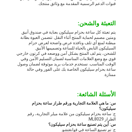
قنوات الدعم الرسمية المقدمة مع وثائق منتجك.
التعبئة والشحن:
يتم تعبئة كل ساعة بحزام سيليكون بعناية في صندوق أنيق
ومتين مصمم لحماية المنتج أثناء النقل. تتضمن العبوة بطانة
مبطنة لمنع أي تلف ونافذة عرض واضحة لعرض حزام
السيليكون النابض بالحياة للساعة وتصميمها الأنيق.
للشحن، يتم لف المنتج بشكل آمن ووضعه في كرتون خارجي
قوي مع وضع العلامات المناسبة لضمان التسليم الآمن وفي
الوقت المناسب. نستخدم خدمات بريد موثوقة لضمان وصول
ساعة بحزام سيليكون الخاصة بك على الفور وفي حالة
ممتازة.
الأسئلة الشائعة:
س: ما هي العلامة التجارية ورقم طراز ساعة بحزام
سيليكون؟
ج: ساعة بحزام سيليكون من علامة ميلر التجارية، رقم
الطراز ML8029.
س: أين يتم تصنيع ساعة بحزام سيليكون؟
ج: تم تصنيع الساعة في قوانغتشو.