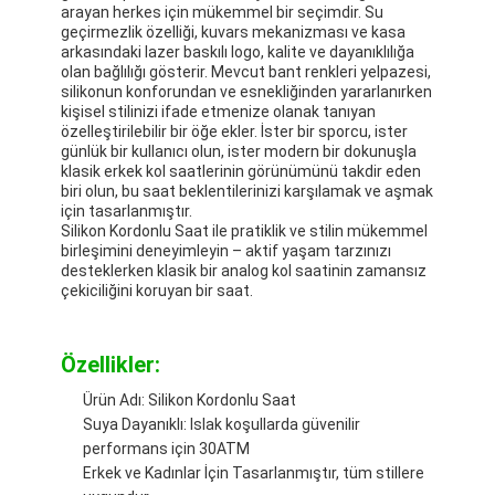
arayan herkes için mükemmel bir seçimdir. Su
Fabrika Turu
geçirmezlik özelliği, kuvars mekanizması ve kasa
arkasındaki lazer baskılı logo, kalite ve dayanıklılığa
Kalite kontrolü
olan bağlılığı gösterir. Mevcut bant renkleri yelpazesi,
silikonun konforundan ve esnekliğinden yararlanırken
kişisel stilinizi ifade etmenize olanak tanıyan
Bizimle İletişim
özelleştirilebilir bir öğe ekler. İster bir sporcu, ister
günlük bir kullanıcı olun, ister modern bir dokunuşla
Haberler
klasik erkek kol saatlerinin görünümünü takdir eden
biri olun, bu saat beklentilerinizi karşılamak ve aşmak
için tasarlanmıştır.
Davalar
Silikon Kordonlu Saat ile pratiklik ve stilin mükemmel
birleşimini deneyimleyin – aktif yaşam tarzınızı
Blog
desteklerken klasik bir analog kol saatinin zamansız
çekiciliğini koruyan bir saat.
Özellikler:
Kuvars Bilek İzle
Ürün Adı: Silikon Kordonlu Saat
Deri Kayışlı Kuvars Saat
Suya Dayanıklı: Islak koşullarda güvenilir
performans için 30ATM
Paslanmaz çelik kayışlı saat
Erkek ve Kadınlar İçin Tasarlanmıştır, tüm stillere