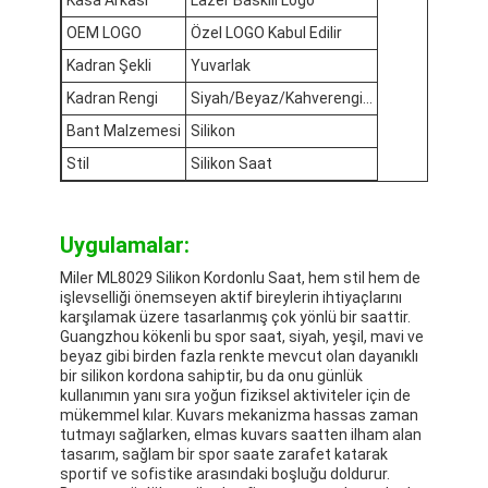
OEM LOGO
Özel LOGO Kabul Edilir
Kadran Şekli
Yuvarlak
Kadran Rengi
Siyah/Beyaz/Kahverengi...
Bant Malzemesi
Silikon
Stil
Silikon Saat
Uygulamalar:
Miler ML8029 Silikon Kordonlu Saat, hem stil hem de
işlevselliği önemseyen aktif bireylerin ihtiyaçlarını
karşılamak üzere tasarlanmış çok yönlü bir saattir.
Guangzhou kökenli bu spor saat, siyah, yeşil, mavi ve
beyaz gibi birden fazla renkte mevcut olan dayanıklı
bir silikon kordona sahiptir, bu da onu günlük
kullanımın yanı sıra yoğun fiziksel aktiviteler için de
mükemmel kılar. Kuvars mekanizma hassas zaman
tutmayı sağlarken, elmas kuvars saatten ilham alan
tasarım, sağlam bir spor saate zarafet katarak
sportif ve sofistike arasındaki boşluğu doldurur.