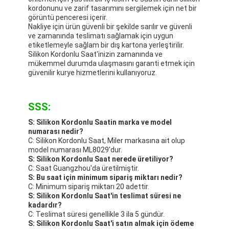
kordonunu ve zarif tasarımını sergilemek için net bir
görüntü penceresi içerir.
Nakliye için ürün güvenli bir şekilde sarılır ve güvenli
ve zamanında teslimatı sağlamak için uygun
etiketlemeyle sağlam bir dış kartona yerleştirilir.
Silikon Kordonlu Saat'inizin zamanında ve
mükemmel durumda ulaşmasını garanti etmek için
güvenilir kurye hizmetlerini kullanıyoruz.
SSS:
S: Silikon Kordonlu Saatin marka ve model
numarası nedir?
C: Silikon Kordonlu Saat, Miler markasına ait olup
model numarası ML8029'dur.
S: Silikon Kordonlu Saat nerede üretiliyor?
C: Saat Guangzhou'da üretilmiştir.
S: Bu saat için minimum sipariş miktarı nedir?
C: Minimum sipariş miktarı 20 adettir.
S: Silikon Kordonlu Saat'in teslimat süresi ne
kadardır?
C: Teslimat süresi genellikle 3 ila 5 gündür.
S: Silikon Kordonlu Saat'i satın almak için ödeme