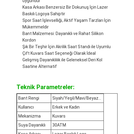
uygundur
Silikon Kemerli Saat
Kasa Arkası Benzersiz Bir Dokunuş İçin Lazer
Baskılı Logoya Sahiptir
Kadın Kuvars Saati
Spor Saat İşlevselliği, Aktif Yaşam Tarzları İçin
Mükemmeldir
Erkek Kuvars Saati
Bant Malzemesi: Dayanıklı ve Rahat Silikon
Kordon
Kuvars ışık saati
Şık Bir Teşhir İçin Akrilik Saat Standı ile Uyumlu
Çift Kuvars Saat Seçeneği Olarak İdeal
Dijital Spor Saati
Gelişmiş Dayanıklılık ile Geleneksel Deri Kol
Saatine Alternatif
Şık Çift Saat
Çocuklar Bilek Saati
Teknik Parametreler:
Watch yedek parçaları
Bant Rengi
Siyah/Yeşil/Mavi/Beyaz...
Kullanıcı
Erkek ve Kadın
Saat Kayışı Yedek Parçaları
Mekanizma
Kuvars
Suya Dayanıklı
30ATM
Kasa Arkası
Lazer Baskılı Logo