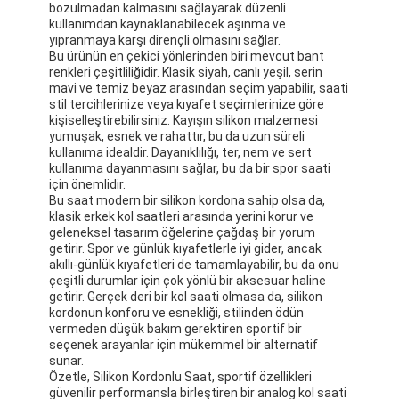
bozulmadan kalmasını sağlayarak düzenli
kullanımdan kaynaklanabilecek aşınma ve
yıpranmaya karşı dirençli olmasını sağlar.
Bu ürünün en çekici yönlerinden biri mevcut bant
renkleri çeşitliliğidir. Klasik siyah, canlı yeşil, serin
mavi ve temiz beyaz arasından seçim yapabilir, saati
stil tercihlerinize veya kıyafet seçimlerinize göre
kişiselleştirebilirsiniz. Kayışın silikon malzemesi
yumuşak, esnek ve rahattır, bu da uzun süreli
kullanıma idealdir. Dayanıklılığı, ter, nem ve sert
kullanıma dayanmasını sağlar, bu da bir spor saati
için önemlidir.
Bu saat modern bir silikon kordona sahip olsa da,
klasik erkek kol saatleri arasında yerini korur ve
geleneksel tasarım öğelerine çağdaş bir yorum
getirir. Spor ve günlük kıyafetlerle iyi gider, ancak
akıllı-günlük kıyafetleri de tamamlayabilir, bu da onu
çeşitli durumlar için çok yönlü bir aksesuar haline
getirir. Gerçek deri bir kol saati olmasa da, silikon
Evde
kordonun konforu ve esnekliği, stilinden ödün
vermeden düşük bakım gerektiren sportif bir
Ürün
seçenek arayanlar için mükemmel bir alternatif
sunar.
Hakkımızda
Özetle, Silikon Kordonlu Saat, sportif özellikleri
güvenilir performansla birleştiren bir analog kol saati