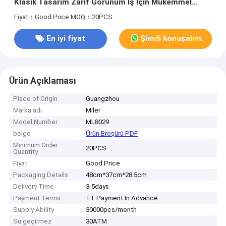
Klasik Tasarım Zarif Görünüm İş İçin Mükemmel
Rahat Ve Açık Hava Etkinlikleri
Fiyat：Good Price
MOQ：20PCS
En iyi fiyat
Şimdi konuşalım.
Ürün Açıklaması
Place of Origin
Guangzhou
Marka adı
Miler
Model Number
ML8029
belge
Ürün Broşürü PDF
Minimum Order
20PCS
Quantity
Fiyat
Good Price
Packaging Details
48cm*37cm*28.5cm
Delivery Time
3-5days
Payment Terms
TT Payment In Advance
Supply Ability
30000pcs/month
Su geçirmez
30ATM