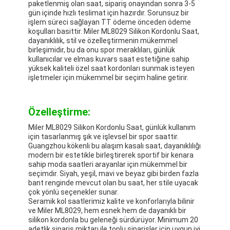
paketlenmiş olan saat, sipariş onayından sonra 3-5
gün içinde hızlı teslimat için hazırdır. Sorunsuz bir
işlem süreci sağlayan TT ödeme önceden ödeme
koşulları basittir. Miler ML8029 Silikon Kordonlu Saat,
dayanıklılık, stil ve özelleştirmenin mükemmel
birleşimidir, bu da onu spor meraklıları, günlük
kullanıcılar ve elmas kuvars saat estetiğine sahip
yüksek kaliteli özel saat kordonları sunmak isteyen
işletmeler için mükemmel bir seçim haline getirir.
Özelleştirme:
Miler ML8029 Silikon Kordonlu Saat, günlük kullanım
için tasarlanmış şık ve işlevsel bir spor saattir.
Guangzhou kökenli bu alaşım kasalı saat, dayanıklılığı
modern bir estetikle birleştirerek sportif bir kenara
sahip moda saatleri arayanlar için mükemmel bir
seçimdir. Siyah, yeşil, mavi ve beyaz gibi birden fazla
bant renginde mevcut olan bu saat, her stile uyacak
çok yönlü seçenekler sunar.
Seramik kol saatlerimiz kalite ve konforlarıyla bilinir
ve Miler ML8029, hem esnek hem de dayanıklı bir
silikon kordonla bu geleneği sürdürüyor. Minimum 20
adetlik sipariş miktarı ile toplu siparişler için uygun iyi