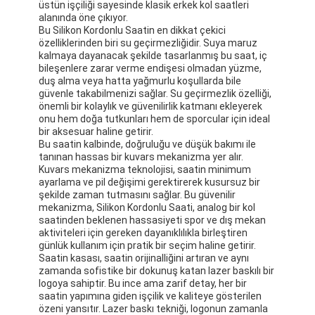
üstün işçiliği sayesinde klasik erkek kol saatleri
alanında öne çıkıyor.
Bu Silikon Kordonlu Saatin en dikkat çekici
özelliklerinden biri su geçirmezliğidir. Suya maruz
kalmaya dayanacak şekilde tasarlanmış bu saat, iç
bileşenlere zarar verme endişesi olmadan yüzme,
duş alma veya hatta yağmurlu koşullarda bile
güvenle takabilmenizi sağlar. Su geçirmezlik özelliği,
önemli bir kolaylık ve güvenilirlik katmanı ekleyerek
onu hem doğa tutkunları hem de sporcular için ideal
bir aksesuar haline getirir.
Bu saatin kalbinde, doğruluğu ve düşük bakımı ile
tanınan hassas bir kuvars mekanizma yer alır.
Kuvars mekanizma teknolojisi, saatin minimum
ayarlama ve pil değişimi gerektirerek kusursuz bir
şekilde zaman tutmasını sağlar. Bu güvenilir
mekanizma, Silikon Kordonlu Saati, analog bir kol
saatinden beklenen hassasiyeti spor ve dış mekan
aktiviteleri için gereken dayanıklılıkla birleştiren
günlük kullanım için pratik bir seçim haline getirir.
Saatin kasası, saatin orijinalliğini artıran ve aynı
zamanda sofistike bir dokunuş katan lazer baskılı bir
logoya sahiptir. Bu ince ama zarif detay, her bir
saatin yapımına giden işçilik ve kaliteye gösterilen
özeni yansıtır. Lazer baskı tekniği, logonun zamanla