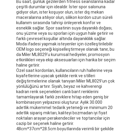
Bu saat, günlük gezilerden fitness seanslarına kadar
çeşitli durumlar için idealdir. İster spor salonuna
gidiyor olun, ister koşuyor olun, ister dış mekan
maceralarına atılıyor olun, silikon kordon uzun süreli
kullanım sırasında tahrişi önleyerek konfor ve
esneklik sağlar. Spor saatinin suya dayanıklı doğası,
onu yüzme veya su sporları için uygun hale getirir ve
farklı çevresel koşullar altında dayanıklılık sağlar.
Moda ifadesi yapmak isteyenler için özelleştirilebilir
OEM logo seçeneği kişiselleştirmeye olanak tanır, bu
da Miler ML8029'u kurumsal hediyeler, promosyon
etkinlikleri veya ekip aksesuarları için harika bir seçim
haline getirir.
Özel saat kordonları, kullanıcıların ruh hallerine veya
kıyafetlerine uyacak şekilde renk ve stilleri
değiştirmelerine olanak tanıyan Miler ML8029'un çok
yönlülüğünü artırır. Siyah, beyaz ve kahverengi
kadran renk seçenekleri canlı bant renklerini
tamamlayarak farklı zevklere hitap eden geniş bir
kombinasyon yelpazesi oluşturur. Aylık 30.000
adetlik mükemmel tedarik yeteneği ve minimum 20
adetlik sipariş miktarı, kaliteyi bozmadan iyi fiyat
noktaları arayan perakendeciler ve toptancılar için
cazip bir seçenek haline getirir.
48cm*37cm*28.5cm boyutlarında verimli bir şekilde