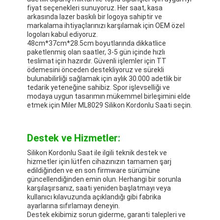
fiyat seçenekleri sunuyoruz. Her saat, kasa
arkasında lazer baskılı bir logoya sahiptir ve
markalama ihtiyaçlarınızı karşılamak için OEM özel
logoları kabul ediyoruz.
48cm*37cm*28.5cm boyutlarında dikkatlice
paketlenmiş olan saatler, 3-5 gün içinde hızlı
teslimat için hazırdır. Güvenli işlemler için TT
ödemesini önceden destekliyoruz ve sürekli
bulunabilirliği sağlamak için aylık 30.000 adetlik bir
tedarik yeteneğine sahibiz. Spor işlevselliği ve
modaya uygun tasarımın mükemmel birleşimini elde
etmek için Miler ML8029 Silikon Kordonlu Saati seçin.
Destek ve Hizmetler:
Silikon Kordonlu Saat ile ilgili teknik destek ve
hizmetler için lütfen cihazınızın tamamen şarj
edildiğinden ve en son firmware sürümüne
güncellendiğinden emin olun. Herhangi bir sorunla
karşılaşırsanız, saati yeniden başlatmayı veya
kullanıcı kılavuzunda açıklandığı gibi fabrika
ayarlarına sıfırlamayı deneyin.
Destek ekibimiz sorun giderme, garanti talepleri ve