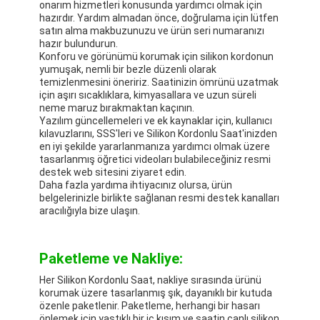
onarım hizmetleri konusunda yardımcı olmak için
hazırdır. Yardım almadan önce, doğrulama için lütfen
satın alma makbuzunuzu ve ürün seri numaranızı
hazır bulundurun.
Konforu ve görünümü korumak için silikon kordonun
yumuşak, nemli bir bezle düzenli olarak
temizlenmesini öneririz. Saatinizin ömrünü uzatmak
için aşırı sıcaklıklara, kimyasallara ve uzun süreli
neme maruz bırakmaktan kaçının.
Yazılım güncellemeleri ve ek kaynaklar için, kullanıcı
kılavuzlarını, SSS'leri ve Silikon Kordonlu Saat'inizden
en iyi şekilde yararlanmanıza yardımcı olmak üzere
tasarlanmış öğretici videoları bulabileceğiniz resmi
destek web sitesini ziyaret edin.
Daha fazla yardıma ihtiyacınız olursa, ürün
belgelerinizle birlikte sağlanan resmi destek kanalları
aracılığıyla bize ulaşın.
Paketleme ve Nakliye:
Her Silikon Kordonlu Saat, nakliye sırasında ürünü
korumak üzere tasarlanmış şık, dayanıklı bir kutuda
özenle paketlenir. Paketleme, herhangi bir hasarı
önlemek için yastıklı bir iç kısım ve saatin canlı silikon