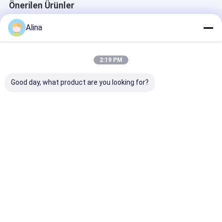
Önerilen Ürünler
Alina
2:19 PM
Good day, what product are you looking for?
Özel LOGO Silikon
Spor Saati Kuvars
Mavi Silikon K
Kemerli Saat,
Bilek Saati Silikon
Saat Kuvars
Yuvarlak Çubuğu
Saati Şık Dayanıklı
Hareketli Yuva
Şekli ve Lazer Baskı
Konforlu İş için
Çaplı Saat Ofi
Logosu İçeren Saati
Uygun Rastgele ve
Giyim ve Açık 
En iyi fiyat
En iyi fiyat
En iyi fiy
Farkındalık İçin
Açık Hava Etkinlikleri
Sporları için 
Tasarlanmış
Rahat
Ana
Hakkımızda
Bize
Desktop
sayfa
ulaşın
Site
Site Haritası
Gizlilik Politikası
Kalite
Kuvars Bilek İzle
Çin fabrikası.Copyright © 2026 Guangzhou
Miler Watch Co., Ltd. All Rights Reserved.