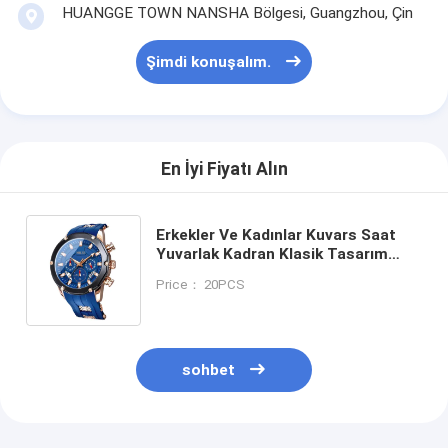
HUANGGE TOWN NANSHA Bölgesi, Guangzhou, Çin
Şimdi konuşalım.
En İyi Fiyatı Alın
Erkekler Ve Kadınlar Kuvars Saat
Yuvarlak Kadran Klasik Tasarım
Zarif Görünüm İş İçin Mükemmel
Price： 20PCS
Rahat Ve Açık Hava Etkinlikleri
sohbet