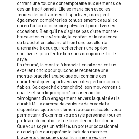
offrant une touche contemporaine aux éléments de
Visite de l'usine
design traditionnels. Elle se marie bien avec les
tenues décontractées et sportives, mais peut
Contrôle de qualité
également compléter les tenues smart-casual, ce
qui en fait un accessoire polyvalent pour diverses
occasions. Bien qu'il ne s'agisse pas d'une montre-
Contactez-nous
bracelet en cuir véritable, le confort et la résilience
du bracelet en silicone offrent une excellente
Nouvelles
alternative à ceux qui recherchent une option
sportive et peu d'entretien sans compromettre le
style.
Les affaires
En résumé, la montre à bracelet en silicone est un
excellent choix pour quiconque recherche une
Le blog
montre-bracelet analogique qui combine des
caractéristiques sportives avec des performances
fiables. Sa capacité d'étanchéité, son mouvement à
quartz et son logo imprimé au laser au dos
témoignent d'un engagement envers la qualité et la
Montre-bracelet de quartz
durabilité. La gamme de couleurs de bracelets
disponibles ajoute un élément personnalisable, vous
permettant d'exprimer votre style personnel tout en
Montres à quartz à sangles en cuir
profitant du confort et de la résilience du silicone.
Que vous soyez un athlète, un porteur occasionnel
Montres à sangle en acier inoxydable
ou quelqu'un qui apprécie le look des montres-
bracelets classiques pour hommes avec une