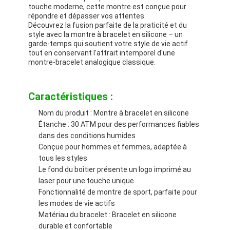
Montres à sangles en silicone
touche moderne, cette montre est conçue pour
répondre et dépasser vos attentes.
Découvrez la fusion parfaite de la praticité et du
Montres à quartz
style avec la montre à bracelet en silicone – un
garde-temps qui soutient votre style de vie actif
Montres à quartz pour hommes
tout en conservant l'attrait intemporel d'une
montre-bracelet analogique classique.
Montres à lumière au quartz
Caractéristiques :
Montres de sport numériques
Nom du produit : Montre à bracelet en silicone
Une montre de couple élégante
Étanche : 30 ATM pour des performances fiables
dans des conditions humides
Montres de poignet pour enfants
Conçue pour hommes et femmes, adaptée à
tous les styles
Pièces de rechange de montres
Le fond du boîtier présente un logo imprimé au
laser pour une touche unique
Pièces détachées de ceintures de montres
Fonctionnalité de montre de sport, parfaite pour
les modes de vie actifs
Matériau du bracelet : Bracelet en silicone
durable et confortable