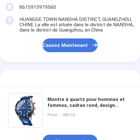
8615915979560
HUANGGE TOWN NANSHA DISTRICT, GUANGZHOU,
CHINE La ville est située dans le district de NANSHA,
dans le district de Guangzhou, en Chine
Causez Maintenant
Montre à quartz pour hommes et
femmes, cadran rond, design
classique, apparence élégante,
Price： 20PCS
parfaite pour les activités
professionnelles, décontractées et
en plein air