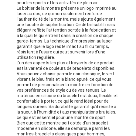
pour les sports et les activités de plein air.
Le boîtier de la montre présente un logo imprimé au
laser au dos, ce qui non seulement renforce
l'authenticité de la montre, mais ajoute également
une touche de sophistication. Ce détail subtil mais
élégant reflète l'attention portée à la fabrication et
à la qualité qui entrent dans la création de chaque
garde-temps. La technique d'impression au laser
garantit que le logo reste intact au fil du temps,
résistant à l'usure qui peut survenir lors d'une
utilisation régulière.
L'un des aspects les plus attrayants de ce produit
est la variété de couleurs de bracelets disponibles.
Vous pouvez choisir parmi le noir classique, le vert
vibrant, le bleu frais et le blanc épuré, ce qui vous
permet de personnaliser la montre en fonction de
vos préférences de style ou de vos tenues. Le
matériau en silicone du bracelet est doux, flexible et
confortable à porter, ce qui le rend idéal pour de
À la maison
longues durées. Sa durabilité garantit qu'il résiste à
la sueur, à l'humidité et aux manipulations brutales,
Produits
ce qui est essentiel pour une montre de sport.
Bien que cette montre soit dotée d'un bracelet
À propos de nous
moderne en silicone, elle se démarque parmi les
montres-bracelets classiques pour hommes,