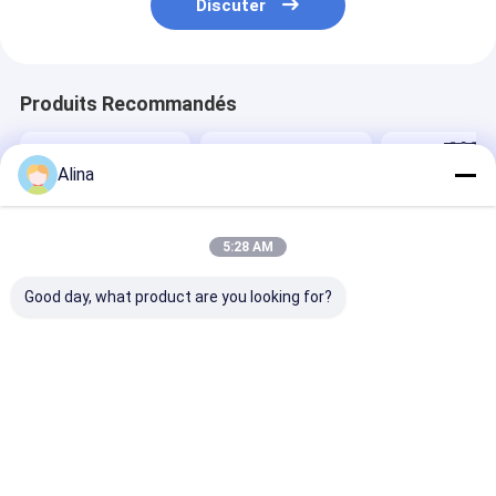
Discuter
Produits Recommandés
Alina
5:28 AM
Good day, what product are you looking for?
LOGO personnalisé
Montres de sport
Montre à sangl
Montre à bande de
Montres de poignet
silicone bleu a
silicium avec forme
de quartz Montres
cadran circula
de cadran ronde et
en silicone Stylée
quartz Convie
boîtier de logo à
Durable Confortable
pour le port de
Meilleur prix
Meilleur prix
Meilleur p
impression laser
Convient pour les
bureau et les 
Conçu pour la
affaires Activités
de plein air
sensibilisation
occasionnelles et en
Confortable
plein air
Aperçu
Au sujet de
Contactez-
Desktop