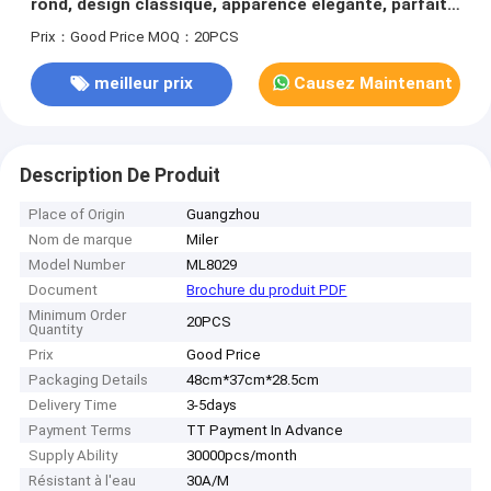
rond, design classique, apparence élégante, parfaite
pour les activités professionnelles, décontractées
Prix：Good Price
MOQ：20PCS
et en plein air
meilleur prix
Causez Maintenant
Description De Produit
Place of Origin
Guangzhou
Nom de marque
Miler
Model Number
ML8029
Document
Brochure du produit PDF
Minimum Order
20PCS
Quantity
Prix
Good Price
Packaging Details
48cm*37cm*28.5cm
Delivery Time
3-5days
Payment Terms
TT Payment In Advance
Supply Ability
30000pcs/month
Résistant à l'eau
30A/M