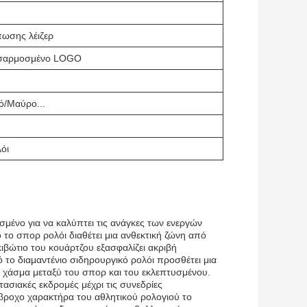
πωσης λέιζερ
οσαρμοσμένο LOGO
ό/Μαύρο...
λόι
ασμένο για να καλύπτει τις ανάγκες των ενεργών
 το σπορ ρολόι διαθέτει μια ανθεκτική ζώνη από
ιβώτιο του κουάρτζου εξασφαλίζει ακριβή
 το διαμαντένιο σιδηρουργικό ρολόι προσθέτει μια
ο χάσμα μεταξύ του σπορ και του εκλεπτυσμένου.
στασιακές εκδρομές μέχρι τις συνεδρίες
άβροχο χαρακτήρα του αθλητικού ρολογιού το