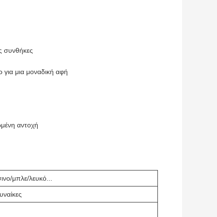
ς συνθήκες
 για μια μοναδική αφή
ωμένη αντοχή
νο/μπλε/λευκό...
υναίκες