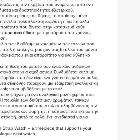
νδυάζοντας την ακρίβεια που αναμένεται από ένα
λήματα και δραστηριότητες εξωτερικού.
το πίσω μέρος της θήκης, το οποίο όχι μόνο
ια πινελιά πολυπλοκότητας.Αυτή η λεπτή αλλά
 ποιότητα που δίνεται στην κατασκευή κάθε
ο παραμένει άθικτο με την πάροδο του χρόνου,
ήση.
ικιλία των διαθέσιμων χρωμάτων των ταινιών.που
ις στυλ ή επιλογές ρούχων σαςΤο υλικό του ιμάντα
διάρκεια.που είναι απαραίτητο για ένα αθλητικό
ρεί τη θέση του μεταξύ των κλασικών ανδρικών
ιακά στοιχεία σχεδιασμού.Συνδυάζεται καλά με
αρόλο που δεν είναι ένα γνήσιο δερμάτινο ρολόι,
τα σιλικόνης παρέχουν μια εξαιρετική εναλλακτική
ρίς να συμβιβάζεται με το στυλ.
όποιον ψάχνει για ένα αναλογικό ρολόι χεριού που
Η ποικιλία των διαθέσιμων χρωμάτων ταινιών
άσετε το προσωπικό σας στυλ απολαμβάνοντας την
ς περιστασιακός φορητής, ή κάποιος που εκτιμά την
τροφή, αυτό το ρολόι έχει σχεδιαστεί για να
con Strap Watch – a timepiece that supports your
nalogue wrist watch.