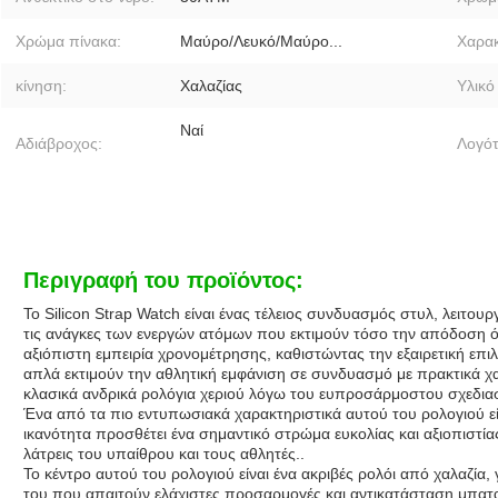
Χρώμα πίνακα:
Μαύρο/Λευκό/Μαύρο...
Χαρακ
κίνηση:
Χαλαζίας
Υλικό
Ναί
Αδιάβροχος:
Λογό
Περιγραφή του προϊόντος:
Το Silicon Strap Watch είναι ένας τέλειος συνδυασμός στυλ, λειτουρ
τις ανάγκες των ενεργών ατόμων που εκτιμούν τόσο την απόδοση όσ
αξιόπιστη εμπειρία χρονομέτρησης, καθιστώντας την εξαιρετική επ
απλά εκτιμούν την αθλητική εμφάνιση σε συνδυασμό με πρακτικά χα
κλασικά ανδρικά ρολόγια χεριού λόγω του ευπροσάρμοστου σχεδιασ
Ένα από τα πιο εντυπωσιακά χαρακτηριστικά αυτού του ρολογιού ε
ικανότητα προσθέτει ένα σημαντικό στρώμα ευκολίας και αξιοπιστίας
λάτρεις του υπαίθρου και τους αθλητές..
Το κέντρο αυτού του ρολογιού είναι ένα ακριβές ρολόι από χαλαζία,
του.που απαιτούν ελάχιστες προσαρμογές και αντικατάσταση μπατα