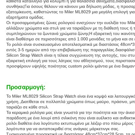
καθιστά κατάλληλο για κολύμπι ή για θαλάσσια αθλήματα,διασφάλισ
συνθήκεςΓια όσους θέλουν να κάνουν μια δήλωση μόδας, η προσα
εξατομίκευση, καθιστώντας το Miler ML8029 μια μεγάλη επιλογή για
εξαρτήματα ομάδας.
Οι προσαρμοσμένες ζώνες ρολογιού ενισχύουν την ευελιξία του Mil
αλλάζουν χρώματα και στυλ για να ταιριάζουν με τη διάθεσή τους ή
συμπληρώνουν τα ζωντανά χρώματα ζώνηςΗ εξαιρετική του ικανότητα
είναι διαθέσιμο σε περισσότερες από 1.000 μονάδες το μήνα και σ
Το ρολόι είναι συσκευασμένο αποτελεσματικά με διαστάσεις 48cm*3
εντός 3-5 ημερών από την επιβεβαίωση της παραγγελίας.διασφάλι
Silicon Strap Watch είναι η τέλεια συγχώνευση της αντοχής, του στ
εξαιρετική επιλογή για τους λάτρεις του αθλητισμού, τους περιστασι
προσφέρουν υψηλής ποιότητας custom ρολόι ιμάντια με ένα διαμαντ
Προσαρμογή:
Το Miler ML8029 Silicon Strap Watch είναι ένα κομψό και λειτουργι
χρήση.,Διατίθεται σε πολλαπλά χρώματα όπως μαύρο, πράσινο, μπλε
ταιριάζει σε κάθε στυλ.
Τα κεραμικά ρολόγια μας είναι γνωστά για την ποιότητα και την άνεσ
παράδοση με ένα λουρί από σιλικόνη που είναι ευέλικτο και ανθεκ
ρολόι διαθέτει ένα λογότυπο εκτυπωμένο με λέιζερ στο πίσω μέρο
λογότυπα για να ανταποκριθεί στις ανάγκες μάρκετινγκ σας.
Συσκευασμένα προσεκτικά με διαστάσεις 48cm*37cm*28.5cm, τα ρολ