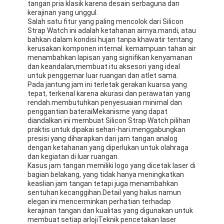
tangan pria klasik karena desain serbaguna dan
kerajinan yang unggul.
Salah satu fitur yang paling mencolok dari Silicon
Strap Watch ini adalah ketahanan airnya.mandi, atau
bahkan dalam kondisi hujan tanpa khawatir tentang
kerusakan komponen internal. kemampuan tahan air
menambahkan lapisan yang signifikan kenyamanan
dan keandalan,membuat itu aksesori yang ideal
untuk penggemar luar ruangan dan atlet sama.
Pada jantung jam ini terletak gerakan kuarsa yang
tepat, terkenal karena akurasi dan perawatan yang
rendah.membutuhkan penyesuaian minimal dan
penggantian bateraiMekanisme yang dapat
diandalkan ini membuat Silicon Strap Watch pilihan
praktis untuk dipakai sehari-hari.menggabungkan
presisi yang diharapkan dari jam tangan analog
dengan ketahanan yang diperlukan untuk olahraga
dan kegiatan di luar ruangan.
Kasus jam tangan memiliki logo yang dicetak laser di
bagian belakang, yang tidak hanya meningkatkan
keaslian jam tangan tetapi juga menambahkan
sentuhan kecanggihan.Detail yang halus namun
elegan ini mencerminkan perhatian terhadap
kerajinan tangan dan kualitas yang digunakan untuk
membuat setiap arlojiTeknik pencetakan laser