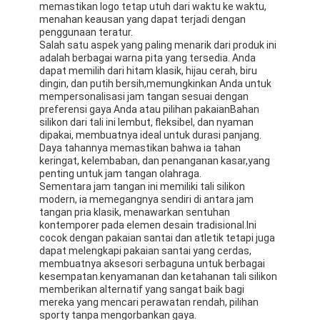
memastikan logo tetap utuh dari waktu ke waktu,
menahan keausan yang dapat terjadi dengan
penggunaan teratur.
Salah satu aspek yang paling menarik dari produk ini
adalah berbagai warna pita yang tersedia. Anda
dapat memilih dari hitam klasik, hijau cerah, biru
dingin, dan putih bersih,memungkinkan Anda untuk
mempersonalisasi jam tangan sesuai dengan
preferensi gaya Anda atau pilihan pakaianBahan
silikon dari tali ini lembut, fleksibel, dan nyaman
dipakai, membuatnya ideal untuk durasi panjang.
Daya tahannya memastikan bahwa ia tahan
keringat, kelembaban, dan penanganan kasar,yang
penting untuk jam tangan olahraga.
Sementara jam tangan ini memiliki tali silikon
modern, ia memegangnya sendiri di antara jam
tangan pria klasik, menawarkan sentuhan
kontemporer pada elemen desain tradisional.Ini
cocok dengan pakaian santai dan atletik tetapi juga
Beranda
dapat melengkapi pakaian santai yang cerdas,
membuatnya aksesori serbaguna untuk berbagai
Produk
kesempatan.kenyamanan dan ketahanan tali silikon
memberikan alternatif yang sangat baik bagi
Tentang Kami
mereka yang mencari perawatan rendah, pilihan
sporty tanpa mengorbankan gaya.