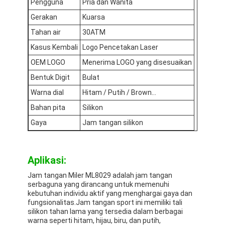
Pengguna
Pria dan Wanita
Gerakan
Kuarsa
Tahan air
30ATM
Kasus Kembali
Logo Pencetakan Laser
OEM LOGO
Menerima LOGO yang disesuaikan
Bentuk Digit
Bulat
Warna dial
Hitam / Putih / Brown...
Bahan pita
Silikon
Gaya
Jam tangan silikon
Aplikasi:
Jam tangan Miler ML8029 adalah jam tangan
serbaguna yang dirancang untuk memenuhi
kebutuhan individu aktif yang menghargai gaya dan
fungsionalitas.Jam tangan sport ini memiliki tali
silikon tahan lama yang tersedia dalam berbagai
warna seperti hitam, hijau, biru, dan putih,