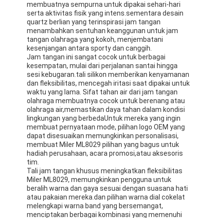
membuatnya sempurna untuk dipakai sehari-hari
serta aktivitas fisik yang intens.sementara desain
quartz berlian yang terinspirasi jam tangan
menambahkan sentuhan keanggunan untuk jam
tangan olahraga yang kokoh, menjembatani
kesenjangan antara sporty dan canggih.
Jam tangan ini sangat cocok untuk berbagai
kesempatan, mulai dari perjalanan santai hingga
sesi kebugaran.tali silikon memberikan kenyamanan
dan fleksibilitas, mencegah iritasi saat dipakai untuk
waktu yang lama. Sifat tahan air dari jam tangan
olahraga membuatnya cocok untuk berenang atau
olahraga air,memastikan daya tahan dalam kondisi
lingkungan yang berbedaUntuk mereka yang ingin
membuat pernyataan mode, pilihan logo OEM yang
dapat disesuaikan memungkinkan personalisasi,
membuat Miler ML8029 pilihan yang bagus untuk
hadiah perusahaan, acara promosi,atau aksesoris
tim.
Tali jam tangan khusus meningkatkan fleksibilitas
Miler ML8029, memungkinkan pengguna untuk
beralih warna dan gaya sesuai dengan suasana hati
atau pakaian mereka.dan pilihan warna dial cokelat
melengkapi warna band yang bersemangat,
menciptakan berbagai kombinasi yang memenuhi