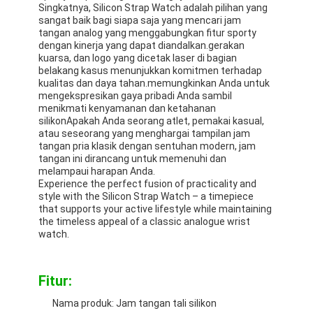
Singkatnya, Silicon Strap Watch adalah pilihan yang
Tur Pabrik
sangat baik bagi siapa saja yang mencari jam
tangan analog yang menggabungkan fitur sporty
Kontrol kualitas
dengan kinerja yang dapat diandalkan.gerakan
kuarsa, dan logo yang dicetak laser di bagian
belakang kasus menunjukkan komitmen terhadap
Hubungi Kami
kualitas dan daya tahan.memungkinkan Anda untuk
mengekspresikan gaya pribadi Anda sambil
Berita
menikmati kenyamanan dan ketahanan
silikonApakah Anda seorang atlet, pemakai kasual,
atau seseorang yang menghargai tampilan jam
Kasus
tangan pria klasik dengan sentuhan modern, jam
tangan ini dirancang untuk memenuhi dan
Blog
melampaui harapan Anda.
Experience the perfect fusion of practicality and
style with the Silicon Strap Watch – a timepiece
that supports your active lifestyle while maintaining
the timeless appeal of a classic analogue wrist
Jam Tangan Kuarsa
watch.
Jam Tangan Kuarsa Tali Kulit
Fitur:
Jam tangan dengan tali stainless steel
Nama produk: Jam tangan tali silikon