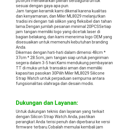
putih,Ini menawarkan pilihan serbaguna untuk
sesuai dengan gaya apa pun.
Jam tangan keramik kami dikenal karena kualitas
dan kenyamanan, dan Miler ML8029 melanjutkan
tradisi ini dengan tali silikon yang fleksibel dan tahan
lama.Dengan jumlah pesanan minimal 20PCSSetiap
jam tangan memiliki logo yang dicetak laser di
bagian belakang, dan kami menerima logo OEM yang
disesuaikan untuk memenuhi kebutuhan branding
Anda.
Dikemas dengan hati-hati dalam dimensi 48cm *
37cm * 28.5cm, jam tangan siap untuk pengiriman
segera dalam 3-5 hari.Kami mendukung pembayaran
TT di muka untuk transaksi aman dan memiliki
kapasitas pasokan 30Pilih Miler ML8029 Silicone
Strap Watch untuk perpaduan sempurna antara
fungsionalitas olahraga dan desain modis.
Dukungan dan Layanan:
Untuk dukungan teknis dan layanan yang terkait
dengan Silicon Strap Watch Anda, pastikan
perangkat Anda terisi penuh dan diperbarui ke versi
firmware terbaru.Cobalah memulai kembali jam