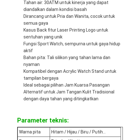
Tahan air: 30ATM untuk kinerja yang dapat
Jam tangan dengan tali silikon
diandalkan dalam kondisi basah
Dirancang untuk Pria dan Wanita, cocok untuk
Lady Kuarsa Jam
semua gaya
Kasus Back fitur Laser Printing Logo untuk
Pria Kuarsa Watch
sentuhan yang unik
Fungsi Sport Watch, sempurna untuk gaya hidup
Jam tangan quartz ringan
aktif
Bahan pita: Tali silikon yang tahan lama dan
Jam Tangan Olahraga Digital
nyaman
Kompatibel dengan Acrylic Watch Stand untuk
Jam Tangan Pasangan yang Bergaya
tampilan bergaya
Ideal sebagai pilihan Jam Kuarsa Pasangan
Jam Tangan Anak-anak
Alternatif untuk Jam Tangan Kulit Tradisional
dengan daya tahan yang ditingkatkan
Watch Spare Parts
Suku Cadang Tali Jam Tangan
Parameter teknis:
Warna pita
Hitam / Hijau / Biru / Putih...