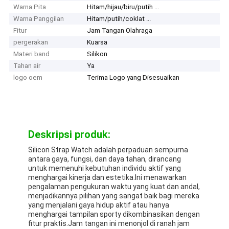
Warna Pita
Hitam/hijau/biru/putih ...
Warna Panggilan
Hitam/putih/coklat ...
Fitur
Jam Tangan Olahraga
pergerakan
Kuarsa
Materi band
Silikon
Tahan air
Ya
logo oem
Terima Logo yang Disesuaikan
Deskripsi produk:
Silicon Strap Watch adalah perpaduan sempurna
antara gaya, fungsi, dan daya tahan, dirancang
untuk memenuhi kebutuhan individu aktif yang
menghargai kinerja dan estetika.Ini menawarkan
pengalaman pengukuran waktu yang kuat dan andal,
menjadikannya pilihan yang sangat baik bagi mereka
yang menjalani gaya hidup aktif atau hanya
menghargai tampilan sporty dikombinasikan dengan
fitur praktis.Jam tangan ini menonjol di ranah jam