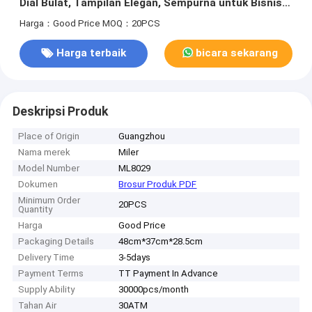
Dial Bulat, Tampilan Elegan, Sempurna untuk Bisnis,
Kasual, dan Aktivitas Luar Ruangan
Harga：Good Price
MOQ：20PCS
Harga terbaik
bicara sekarang
Deskripsi Produk
Place of Origin
Guangzhou
Nama merek
Miler
Model Number
ML8029
Dokumen
Brosur Produk PDF
Minimum Order
20PCS
Quantity
Harga
Good Price
Packaging Details
48cm*37cm*28.5cm
Delivery Time
3-5days
Payment Terms
TT Payment In Advance
Supply Ability
30000pcs/month
Tahan Air
30ATM