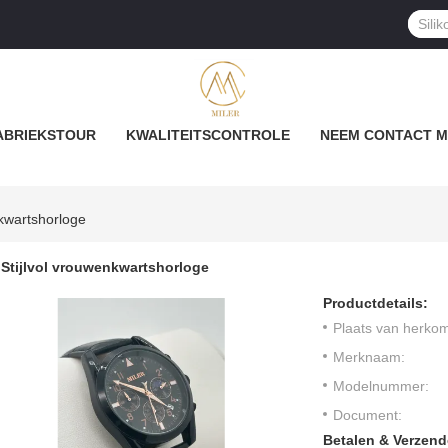
ABRIEKSTOUR
KWALITEITSCONTROLE
NEEM CONTACT M
nkwartshorloge
Stijlvol vrouwenkwartshorloge
Productdetails:
Plaats van herkom
Merknaam:
Modelnummer:
Document:
Betalen & Verzen