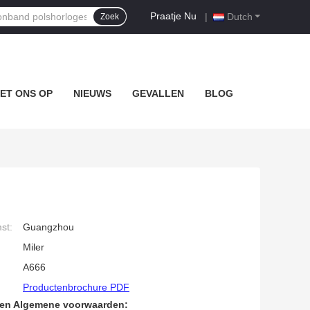
Praatje Nu
|
Dutch
Zoek
ET ONS OP
NIEUWS
GEVALLEN
BLOG
st:
Guangzhou
Miler
A666
Productenbrochure PDF
den Algemene voorwaarden: