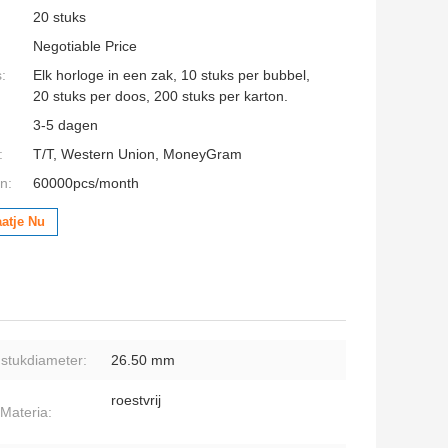
20 stuks
Negotiable Price
:
Elk horloge in een zak, 10 stuks per bubbel,
20 stuks per doos, 200 stuks per karton.
3-5 dagen
:
T/T, Western Union, MoneyGram
n:
60000pcs/month
aatje Nu
stukdiameter:
26.50 mm
roestvrij
Materia: