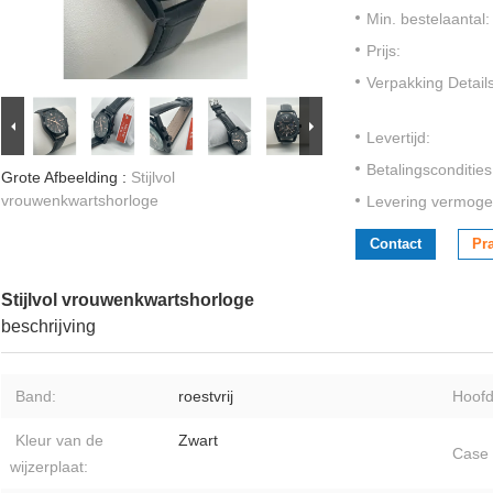
Min. bestelaantal:
Prijs:
Verpakking Details
Levertijd:
Betalingscondities
Grote Afbeelding :
Stijlvol
vrouwenkwartshorloge
Levering vermoge
Contact
Pr
Stijlvol vrouwenkwartshorloge
beschrijving
Band:
roestvrij
Hoofd
Kleur van de
Zwart
Case 
wijzerplaat: