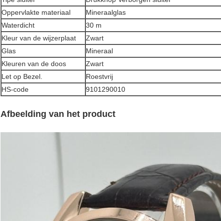
Oppervlakte materiaal
Mineraalglas
Waterdicht
30 m
Kleur van de wijzerplaat
Zwart
Glas
Mineraal
Kleuren van de doos
Zwart
Let op Bezel.
Roestvrij
HS-code
9101290010
Afbeelding van het product