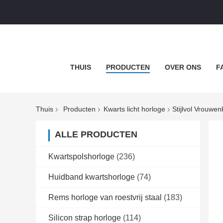
THUIS
PRODUCTEN
OVER ONS
F
Thuis
Producten
Kwarts licht horloge
Stijlvol Vrouwe
ALLE PRODUCTEN
Kwartspolshorloge
(236)
Huidband kwartshorloge
(74)
Rems horloge van roestvrij staal
(183)
Silicon strap horloge
(114)