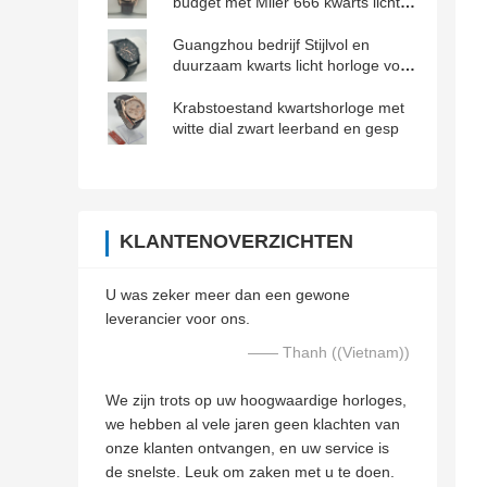
budget met Miler 666 kwarts licht
horloge waterdicht en duurzaam
Guangzhou bedrijf Stijlvol en
duurzaam kwarts licht horloge voor
vrouwen met handige functies
Krabstoestand kwartshorloge met
witte dial zwart leerband en gesp
KLANTENOVERZICHTEN
U was zeker meer dan een gewone
leverancier voor ons.
—— Thanh ((Vietnam))
We zijn trots op uw hoogwaardige horloges,
we hebben al vele jaren geen klachten van
onze klanten ontvangen, en uw service is
de snelste. Leuk om zaken met u te doen.