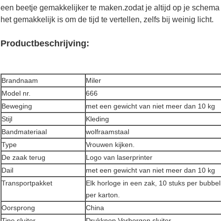
een beetje gemakkelijker te maken.zodat je altijd op je schema 
het gemakkelijk is om de tijd te vertellen, zelfs bij weinig licht.
Productbeschrijving:
Brandnaam
Miler
Model nr.
666
Beweging
met een gewicht van niet meer dan 10 kg
Stijl
Kleding
Bandmateriaal
wolfraamstaal
Type
Vrouwen kijken.
De zaak terug
Logo van laserprinter
Dail
met een gewicht van niet meer dan 10 kg
Transportpakket
Elk horloge in een zak, 10 stuks per bubbel
per karton.
Oorsprong
China
Tipe sluiter
Drukknop Verborgen sluiter