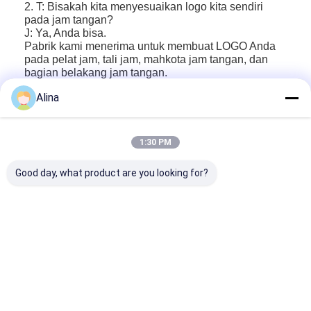
2. T: Bisakah kita menyesuaikan logo kita sendiri
pada jam tangan?
J: Ya, Anda bisa.
Pabrik kami menerima untuk membuat LOGO Anda
pada pelat jam, tali jam, mahkota jam tangan, dan
bagian belakang jam tangan.
Alina
3. T: Apa MOQ Anda? Bisakah saya mencampur
warna?
J: MOQ adalah 500 pcs per model untuk pesanan
OEM. Anda dapat mencampur warna dalam satu
1:30 PM
gaya
Untuk jam tangan merek siap pakai MOQ 100 pcs,
Good day, what product are you looking for?
setiap warna mulai dari 100 pcs. Anda dapat
mencampur warna.
4. T: Apa kemasan Anda?
J: Kemasan standar normal adalah 10 jam tangan
dalam tas gelembung, lalu dalam kotak dalam.
Jika Anda membutuhkan kotak kemasan, silakan
pesan untuk kotak tersebut.
Jika Anda ingin membuat LOGO Anda, silakan
kirimkan email kepada kami.