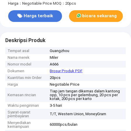
Harga：Negotiable Price
MOQ：20pcs
Harga terbaik
bicara sekarang
Deskripsi Produk
Tempat asal
Guangzhou
Nama merek
Miler
Nomor model
A666
Dokumen
Brosur Produk PDF
Kuantitas min Order
20pcs
Harga
Negotiable Price
Tiap jam tangan dikemas dalam kantong
Kemasan rincian
opp, 10 pcs per gelembung, 20 pcs per
kotak, 200 pcs per karto
Waktu pengiriman
3-5 hari
Syarat-syarat
T/T, Western Union, MoneyGram
pembayaran
Menyediakan
60000pcs/bulan
kemampuan