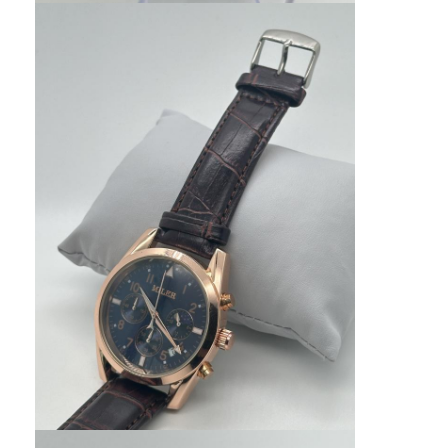
Jam tangan dengan tali silikon
Lady Kuarsa Jam
Pria Kuarsa Watch
Jam tangan quartz ringan
Jam Tangan Olahraga Digital
Jam Tangan Pasangan yang Bergaya
Jam Tangan Anak-anak
Watch Spare Parts
Suku Cadang Tali Jam Tangan