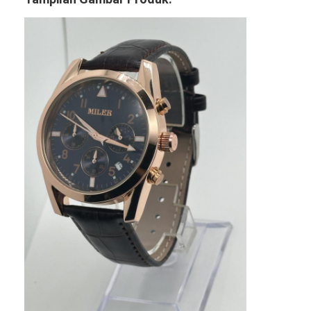
Tur Pabrik
Kontrol kualitas
Hubungi Kami
Berita
Kasus
Blog
Jam Tangan Kuarsa
Jam Tangan Kuarsa Tali Kulit
Jam tangan dengan tali stainless steel