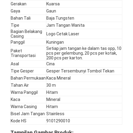
Gerakan
Kuarsa
Gaya
Gaun
Bahan Tali
Baja Tungsten
Tipe
Jam Tangan Wanita
Bagian Belakang
Logo Cetak Laser
Casing
Panggil
Kuningan
Setiap jam tangan ke dalam tas opp, 10
Paket
pcs per gelembung, 20 pcs per kotak,
Transportasi
200 pcs per karton.
Asal
Cina
Tipe Gesper
Gesper Tersembunyi Tombol Tekan
Bahan Permukaan
Kaca Mineral
Tahan Air
30 m
Warna Panggil
Hitam
Beranda
Kaca
Mineral
Warna Casing
Hitam
Produk
Bisel Jam Tangan
Stainless
Kode HS
9101290010
Tentang Kami
Tampilan Gambar Produk: