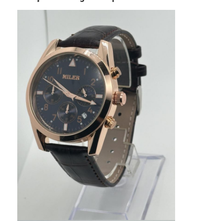
Visita à fábrica
Controle de qualidade
Contate-nos
Notícias
Casos
Blogue
Relógio de pulso de quartzo
Relógio de Quartzo de Cintura de Couro
Relógio com correia de aço inoxidável