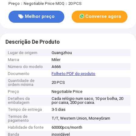
Preço：Negotiable Price
MOQ：20 PCS
Melhor preço
Converse agora
Descrição De Produto
Lugar de origem
Guangzhou
Marca
Miler
Número do modelo
A666
Documento
Folheto PDF do produto
Quantidade de
20 PCS
ordem mínima
Preço
Negotiable Price
Detalhes da
Cada relógio num saco, 10 por bolha, 20
embalagem
por caixa, 200 por caixa.
Tempo de entrega
3-5 dias
Termos de
T/T, Western Union, MoneyGram
pagamento
Habilidade da fonte
60000pcs/month
Banda
inoxidável