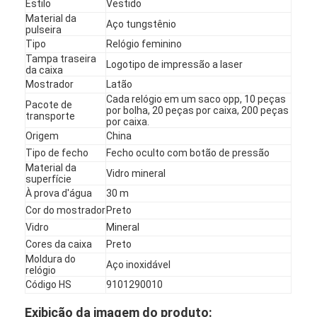
Estilo
Vestido
Material da
Aço tungstênio
pulseira
Tipo
Relógio feminino
Tampa traseira
Logotipo de impressão a laser
da caixa
Mostrador
Latão
Cada relógio em um saco opp, 10 peças
Pacote de
por bolha, 20 peças por caixa, 200 peças
transporte
por caixa.
Origem
China
Tipo de fecho
Fecho oculto com botão de pressão
Material da
Vidro mineral
superfície
À prova d'água
30 m
Cor do mostrador
Preto
Vidro
Mineral
Início
Cores da caixa
Preto
Moldura do
Aço inoxidável
Produtos
relógio
Código HS
9101290010
Sobre nós
Exibição da imagem do produto: