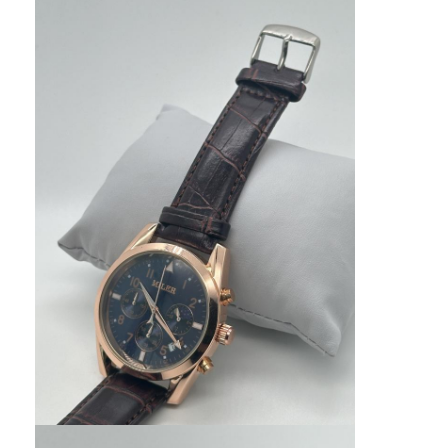
Relógio de fita de silício
Relógio de quartzo
Relógio de quartzo para homens
relógio de quartzo
Relógio Desportivo Digital
Um relógio de casal elegante
Relógio de pulso para crianças
Peças de reposição de relógios
Peças sobressalentes de cintos de relógio