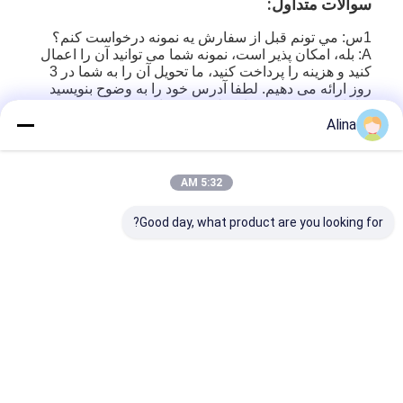
سوالات متداول:
1س: مي تونم قبل از سفارش يه نمونه درخواست کنم؟
A: بله، امکان پذیر است، نمونه شما می توانید آن را اعمال
کنید و هزینه را پرداخت کنید، ما تحویل آن را به شما در 3
روز ارائه می دهیم. لطفا آدرس خود را به وضوح بنویسید
شامل کد پستی و شماره تلفن خود را.
Alina
2س: می تونیم لوگو خودمون رو روی ساعت سفارشی
کنیم؟
پاسخ: بله، می توانید.
5:32 AM
فابريک ما قبول ميکنه که لوگو شما رو روي صفحه ساعت،
بند ساعت، تاج ساعت و پشت ساعت قرار بديم
Good day, what product are you looking for?
3. سوال: MOQ شما چیست؟ آیا می توانم رنگ ها را
مخلوط کنم؟
A: MOQ 500pcs در هر مدل برای سفارش OEM است.
شما می توانید رنگ در یک سبک مخلوط
براي ساعت هاي آماده ي برند MOQ 100 عدد هر رنگ 100
عدد شروع ميشه رنگ ها رو مي تونيد مخلوط کنيد
4سوال: بسته ات چيه؟
A: بسته بندی استاندارد عادی 10 ساعت در کیسه bouble
است، سپس در یک جعبه داخلی.