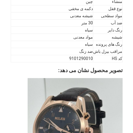
منشاء
چین
نوع قفل
دکمه ی مخفی
مواد سطحی
شیشه معدنی
ضد آب
30 متر
رنگ دایر
سیاه
شیشه
مواد معدنی
رنگ های پرونده
سیاه
مراقب بيزل باش
ضد زنگ
کد HS
9101290010
تصویر محصول نشان می دهد:
خانه
محصولات
درباره ما