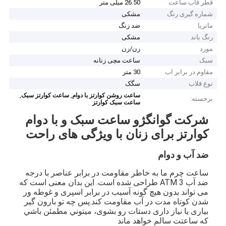
قطر قاب ساعت
26.50 میلی متر
شماره گیری رنگ
مشکی
ماتریا
ضد زنگ
رنگ باند
مشکی
مورد
زن/زن
سبک
ساعت مچی زنانه
مقاوم در برابر اب
30 متر
نوع قلاب
سگک
,
,
ساعت روشن کوارتز با دوام
ساعت کوارتز سبک
برجسته:
ساعت سبک کوارتز
شرکت گوانگژو ساعت سبک و با دوام
کوارتز برای زنان با ویژگی های راحت
ضد آب و دوام
ساعت چرم ما به خاطر مقاومت در برابر عناصر با درجه
ضد آب 3 ATM طراحی شده است. این بدان معنی است که
می تواند بدون هیچ گونه آسیب در برابر اسپری و غوطه ور
شدن کوتاه مدت در آب مقاومت کند.پس چه تو بارون گیر
بیاری یا نیاز داری دستات رو بشوی، ميتوني مطمئن باشي
که ساعتت سالم خواهد ماند