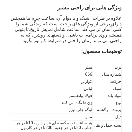
ویژگی هایی برای راحتی بیشتر
علاوه بر طراحی شیک و با دوام آن، ساعت چرم ما همچنین
دارای برخی از ویژگی های راحت است که زندگی شما را
کمی آسان تر می کند. ساعت شامل نمایش تاریخ،تا بتونی
همیشه روی برنامه ات باشی، و دستهای روشن، که به
راحتی می تواند زمان را حتی در شرایط کم نور بگوید.
توضیحات محصول:
برند
میلر
شماره مدل
666
حرکت
کوارتز
سبک
لباس
مواد باند
فولاد ولتفستم
نوع
زن ها نگاه مي کنند
پرونده برگشته
لوگو چاپ لیزر
ديل
مس
هر ساعت تو يه کيسه اي قرار داره، 10تا در هر
بسته حمل و نقل
حباب، 20تا در هر جعبه، 200تا در هر کارتون