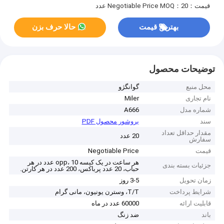
قیمت：Negotiable Price
MOQ：20 عدد
بهترین قیمت
حالا حرف بزن
توضیحات محصول
محل منبع
گوانگژو
نام تجاری
Miler
شماره مدل
A666
سند
بروشور محصول PDF
مقدار حداقل تعداد
20 عدد
سفارش
قیمت
Negotiable Price
هر ساعت در یک کیسه opp، 10 عدد در هر
جزئیات بسته بندی
حباب، 20 عدد پرباکس، 200 عدد در هر کارتن.
زمان تحویل
3-5 روز
شرایط پرداخت
T/T، وسترن یونیون، مانی گرام
قابلیت ارائه
60000 عدد در ماه
باند
ضد زنگ