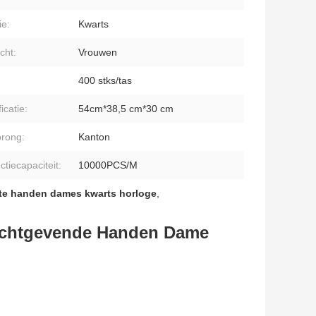
ie:
Kwarts
cht:
Vrouwen
:
400 stks/tas
icatie:
54cm*38,5 cm*30 cm
rong:
Kanton
ctiecapaciteit:
10000PCS/M
te handen dames kwarts horloge
,
Lichtgevende Handen Dame