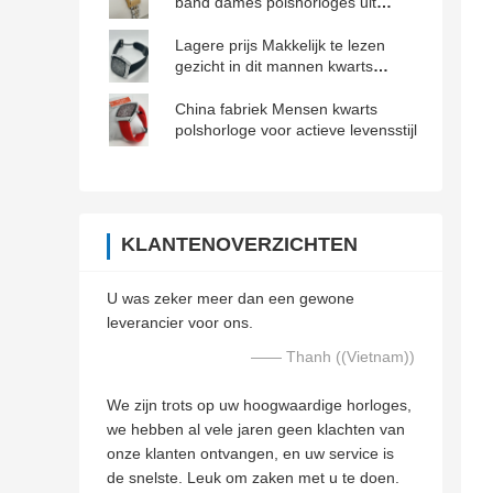
band dames polshorloges uit
Guangzhou
Lagere prijs Makkelijk te lezen
gezicht in dit mannen kwarts
polshorloge voor slecht licht
China fabriek Mensen kwarts
polshorloge voor actieve levensstijl
KLANTENOVERZICHTEN
U was zeker meer dan een gewone
leverancier voor ons.
—— Thanh ((Vietnam))
We zijn trots op uw hoogwaardige horloges,
we hebben al vele jaren geen klachten van
onze klanten ontvangen, en uw service is
de snelste. Leuk om zaken met u te doen.