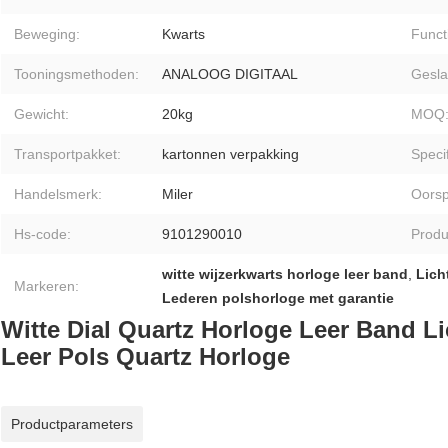
Beweging:
Kwarts
Funct
Tooningsmethoden:
ANALOOG DIGITAAL
Gesla
Gewicht:
20kg
MOQ
Transportpakket:
kartonnen verpakking
Specif
Handelsmerk:
Miler
Oorsp
Hs-code:
9101290010
Produ
witte wijzerkwarts horloge leer band
,
Lich
Markeren:
Lederen polshorloge met garantie
Witte Dial Quartz Horloge Leer Band 
Leer Pols Quartz Horloge
Productparameters