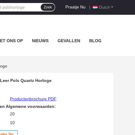
Praatje Nu
|
Dutch
Zoek
ET ONS OP
NIEUWS
GEVALLEN
BLOG
loge
Leer Pols Quartz Horloge
Productenbrochure PDF
den Algemene voorwaarden:
20
10
aatje Nu