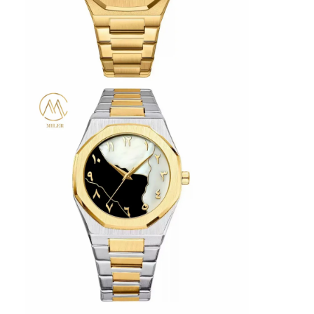
Fabrika Turu
Kalite kontrolü
Bizimle İletişim
Haberler
Davalar
Blog
Kuvars Bilek İzle
Deri Kayışlı Kuvars Saat
Paslanmaz çelik kayışlı saat