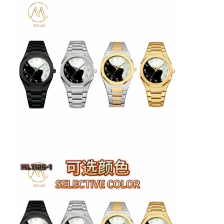
Silikon Kemerli Saat
Kadın Kuvars Saati
Erkek Kuvars Saati
Kuvars ışık saati
Dijital Spor Saati
Şık Çift Saat
Çocuklar Bilek Saati
Watch yedek parçaları
Saat Kayışı Yedek Parçaları