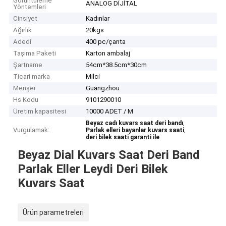
Görüntüleme
ANALOG DİJİTAL
Yöntemleri
Cinsiyet
Kadınlar
Ağırlık
20kgs
Adedi
400 pc/çanta
Taşıma Paketi
Karton ambalaj
Şartname
54cm*38.5cm*30cm
Ticari marka
Milci
Menşei
Guangzhou
Hs Kodu
9101290010
Üretim kapasitesi
10000 ADET / M
,
Beyaz cadı kuvars saat deri bandı
Vurgulamak:
,
Parlak elleri bayanlar kuvars saati
deri bilek saati garanti ile
Beyaz Dial Kuvars Saat Deri Band
Parlak Eller Leydi Deri Bilek
Kuvars Saat
Ürün parametreleri