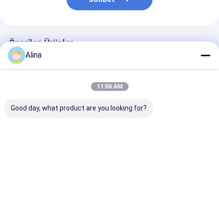
Önerilen Ürünler
Alina
11:06 AM
Good day, what product are you looking for?
30ATM Waterproof
Workable Quartz
Workable OEM
Stainless Steel Strap
Wrist Watch Hook
Quartz Wrist 
Watch Workable
Buckle Minimalist
with Stainless
OEM LOGO
Design Comfortable
Strap Watch
Customizable Logo
Fit Suitable
En iyi fiyat
En iyi fiyat
En iyi fiy
Ana
Hakkımızda
Bize
Desktop
sayfa
ulaşın
Site