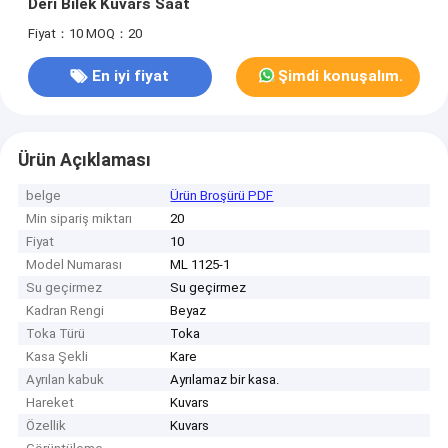
Deri Bilek Kuvars Saat
Fiyat：10
MOQ：20
En iyi fiyat
Şimdi konuşalım.
Ürün Açıklaması
belge
Ürün Broşürü PDF
Min sipariş miktarı
20
Fiyat
10
Model Numarası
ML 1125-1
Su geçirmez
Su geçirmez
Kadran Rengi
Beyaz
Toka Türü
Toka
Kasa Şekli
Kare
Ayrılan kabuk
Ayrılamaz bir kasa.
Hareket
Kuvars
Özellik
Kuvars