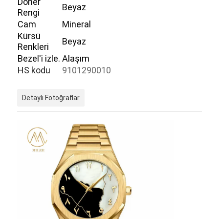
Döner
Beyaz
Rengi
Cam
Mineral
Kürsü
Beyaz
Renkleri
Bezel'i izle.
Alaşım
HS kodu
9101290010
Detaylı Fotoğraflar
Evde
Ürün
Hakkımızda