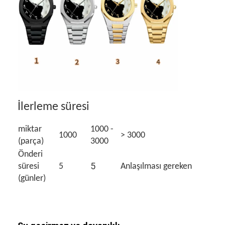
İlerleme süresi
miktar
1000 -
1000
> 3000
(parça)
3000
Önderi
5
süresi
5
Anlaşılması gereken
(günler)