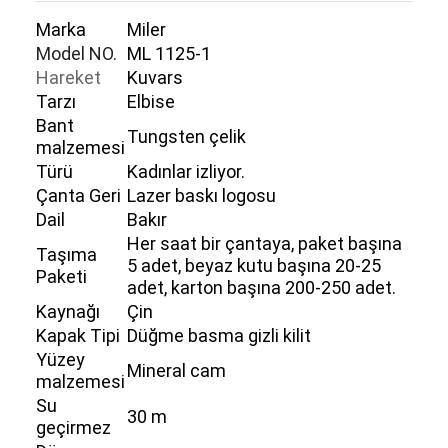
Marka
Miler
Model NO.
ML 1125-1
Hareket
Kuvars
Tarzı
Elbise
Bant
Tungsten çelik
malzemesi
Türü
Kadınlar izliyor.
Çanta Geri
Lazer baskı logosu
Dail
Bakır
Her saat bir çantaya, paket başına
Taşıma
5 adet, beyaz kutu başına 20-25
Paketi
adet, karton başına 200-250 adet.
Kaynağı
Çin
Kapak Tipi
Düğme basma gizli kilit
Yüzey
Mineral cam
malzemesi
Su
30 m
geçirmez