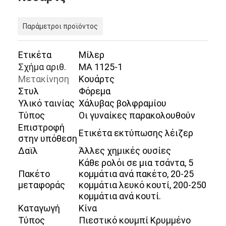
Παράμετροι προϊόντος
Ετικέτα
Μίλερ
Σχήμα αριθ.
ΜΑ 1125-1
Μετακίνηση
Κουάρτς
Στυλ
Φόρεμα
Υλικό ταινίας
Χάλυβας βολφραμίου
Τύπος
Οι γυναίκες παρακολουθούν
Επιστροφή
Ετικέτα εκτύπωσης λέιζερ
στην υπόθεση
Δαϊλ
Άλλες χημικές ουσίες
Κάθε ρολόι σε μια τσάντα, 5
Πακέτο
κομμάτια ανά πακέτο, 20-25
μεταφοράς
κομμάτια λευκό κουτί, 200-250
κομμάτια ανά κουτί.
Καταγωγή
Κίνα
Τύπος
Πιεστικό κουμπί Κρυμμένο