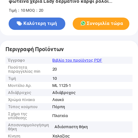
φωτεινά χέρια Lady δερμάτινο καρφί ρολόι
Κουάρτζ
Τιμή：10
MOQ：20
Καλύτερη τιμή
Συνομιλία τώρα
Περιγραφή Προϊόντων
Έγγραφο
Βιβλίο του προϊόντος PDF
Ποσότητα
20
παραγγελίας min
Τιμή
10
Μοντέλο Αρ.
ML 1125-1
Αδιάβροχος
Αδιάβροχος
Χρώμα πίνακα
Λευκό
Τύπος κούμπου
Πόρπη
Σχήμα της
Πλατεία
υπόθεσης
Αποσυναρμολογήσιμη
Αδιάσπαστη θήκη
θήκη
Κίνηση
Χαλαζίας