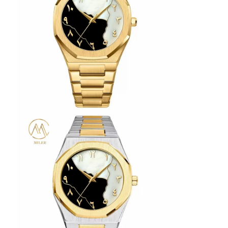
Επισκέψεις στο εργοστάσιο
Ποιοτικός έλεγχος
Επικοινωνήστε μαζί μας
Ειδήσεις
Υποθέσεις
Ιστολόγιο
Χαλαζίας Wristwatch
Δερμάτινο ρολόι από χαλαζία
Ατσάλινο ρολόι με ζώνη