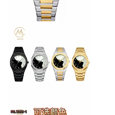
Ρολόι με λουρί από πυριτόνιο
Κυρία Κουάρτζ ρολόι
Άνδρες Κουάρτζου ρολόι
Φωτεινό ρολόι από χαλαζία
Ψηφιακό Sport Watch
Στυλάτο ρολόι για ζευγάρια
Παιδικά ρολόγια
Εναλλακτικά για ρολόγια
Εναλλακτικά για ζώνες ρολογιών