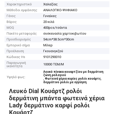
Χαρακτηριστικό
Χαλαζίας
Μέθοδοι εμφάνισης
ΑΝΑΛΟΓΙΚΟ-ΨΗΦΙΑΚΟ
Γένος
Γυναίκες
Βάρος
20 κιλά
MOQ
400pcs/τσάντα
Πακέτο μεταφοράς
συσκευασία χαρτοκιβωτίου
Προσδιορισμός
54cm*38.5cm*30cm
Εμπορικό σήμα
Μίλερ
Προέλευση
Γκουανγκζού
Κώδικας Hs
9101290010
Παραγωγική
10000 ΤΕΜ/Μ
ικανότητα
Λευκό πίνακα κουαρτζίου με δερμάτινη
ζώνη ρολογιού
Υψηλό φως:
,
,
Φωτεινά χέρια κυρίες ρολόι κουάρτς
δερμάτινο ρολόι με εγγύηση
Λευκό Dial Κουάρτζ ρολόι
δερμάτινη μπάντα φωτεινά χέρια
Lady δερμάτινο καρφί ρολόι
Κουάρτζ