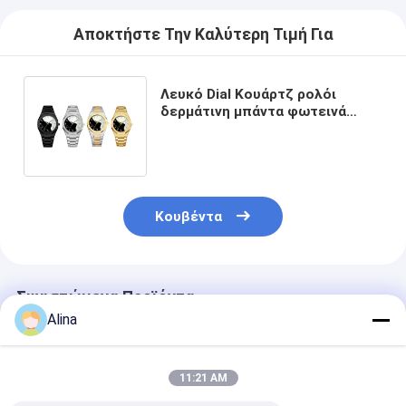
Αποκτήστε Την Καλύτερη Τιμή Για
Λευκό Dial Κουάρτζ ρολόι
δερμάτινη μπάντα φωτεινά
χέρια Lady δερμάτινο καρφί
ρολόι Κουάρτζ
Κουβέντα
Συνιστώμενα Προϊόντα
Alina
11:21 AM