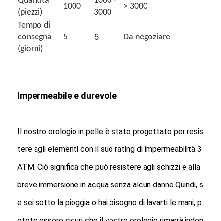
Quantità
1000 -
1000
> 3000
(piezzi)
3000
Tempo di
5
consegna
5
Da negoziare
(giorni)
Impermeabile e durevole
Il nostro orologio in pelle è stato progettato per resis
tere agli elementi con il suo rating di impermeabilità 3
ATM. Ciò significa che può resistere agli schizzi e alla
breve immersione in acqua senza alcun danno.Quindi, s
e sei sotto la pioggia o hai bisogno di lavarti le mani, p
otete essere sicuri che il vostro orologio rimarrà inden