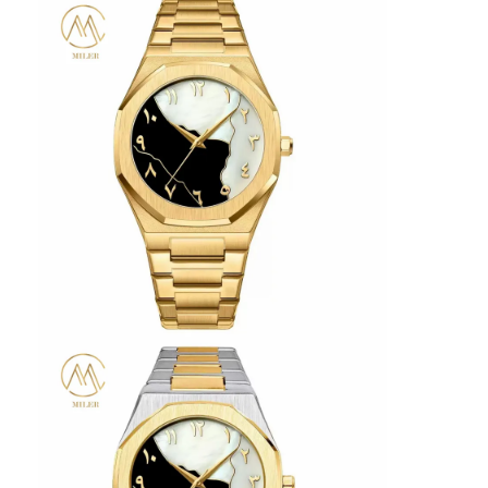
Visita alla fabbrica
Controllo di qualità
Contattaci
Notizie
Casi
Blog
Orologio del quarzo
Orologio di quarzo a cinghia in pelle
Orologio a cinghia in acciaio inossidabile