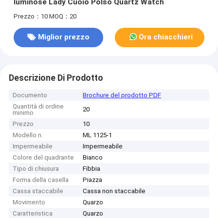
luminose Lady Cuoio Polso Quartz Watch
Prezzo：10
MOQ：20
Miglior prezzo
Ora chiacchieri
Descrizione Di Prodotto
Documento
Brochure del prodotto PDF
Quantità di ordine
20
minimo
Prezzo
10
Modello n.
ML 1125-1
Impermeabile
Impermeabile
Colore del quadrante
Bianco
Tipo di chiusura
Fibbia
Forma della casella
Piazza
Cassa staccabile
Cassa non staccabile
Movimento
Quarzo
Caratteristica
Quarzo