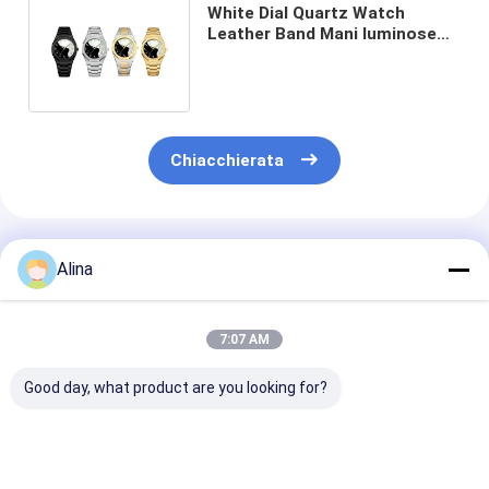
White Dial Quartz Watch
Leather Band Mani luminose
Lady Cuoio Polso Quartz
Watch
Chiacchierata
Prodotti Raccomandati
Alina
7:07 AM
Good day, what product are you looking for?
30ATM Waterproof
Workable Quartz
Workable OEM
Stainless Steel Strap
Wrist Watch Hook
Quartz Wrist 