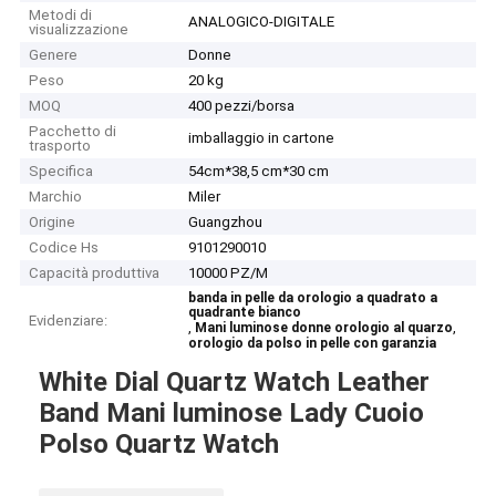
Metodi di
ANALOGICO-DIGITALE
visualizzazione
Genere
Donne
Peso
20 kg
MOQ
400 pezzi/borsa
Pacchetto di
imballaggio in cartone
trasporto
Specifica
54cm*38,5 cm*30 cm
Marchio
Miler
Origine
Guangzhou
Codice Hs
9101290010
Capacità produttiva
10000 PZ/M
banda in pelle da orologio a quadrato a
quadrante bianco
Evidenziare:
,
,
Mani luminose donne orologio al quarzo
orologio da polso in pelle con garanzia
White Dial Quartz Watch Leather
Band Mani luminose Lady Cuoio
Polso Quartz Watch