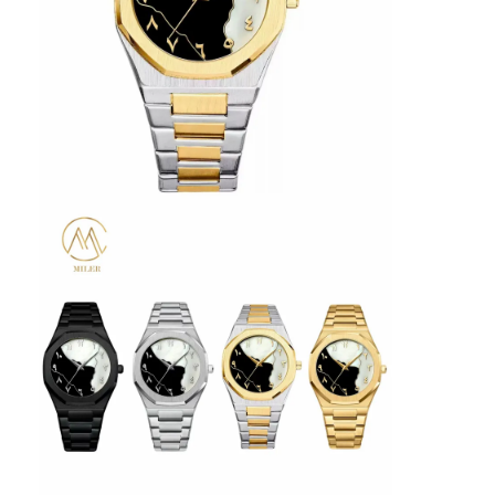
Orologio a cinghia di silicio
Lady Quartz Watch
Orologio di quarzo per uomo
Orologio di luce al quarzo
Orologio digitale sportivo
Un orologio per coppia elegante
Orologio per bambini
Ricambi per orologi
Ricambi per cinture da orologio