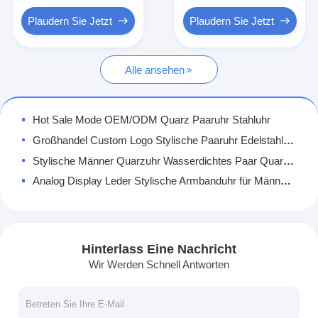
Silikonbanduhr
Plaudern Sie Jetzt
Plaudern Sie Jetzt
Lady Quarzuhr
Alle ansehen
Männerquarzuhren
Quarz-Leuchtturm
Hot Sale Mode OEM/ODM Quarz Paaruhr Stahluhr
Digitale Sportuhren
Großhandel Custom Logo Stylische Paaruhr Edelstahl Mode Quarzuhr
Stylische Männer Quarzuhr Wasserdichtes Paar Quarzuhr mit Lederband
Stylische Paaruhr
Analog Display Leder Stylische Armbanduhr für Männer Für aktive Lebensstile
Kinder Armbanduhr
Automatisches Datum Schwarze digitale Sportuhr mit 100m Wasserdichtigkeit
Batteriebetriebene digitale Sportuhr mit Silikonband 3ATM wasserdicht
Watch Ersatzteile
Custom Logo Digitale Schwarze Quarz-Armbanduhr mit Buckel-Clamp 10mm Gehäuse Dicke
Hinterlass Eine Nachricht
Watch-Gürtel Ersatzteile
Multifunktionale digitale Sportuhr mit Gummiband 100 Meter Wasserdichtigkeit
Wir Werden Schnell Antworten
Männermodische digitale Sportuhr mit Silikonband 20mm Breite Hintergrundlicht Alarm
Mode Elektronische Quarz Sportuhr für Männer mit Silikonband