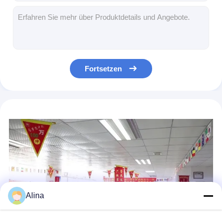
Quarz digitale Sportuhren wasserdicht mit schwarzem Silikonband
Werkswasserdichte digitale Quarz-Sportuhr mit schwarzem Silikonband
Luxuriöse digitale Sportuhr 100M Wasserdichte Silikonbanduhren
Silikonschrank Custom Logo Digitale Sportuhr mit Buckel Clamps
Leuchtende Lederbandquarz-Armbanduhr für Geschäftsleute
Fortsetzen
Quarz-Sport-Armbanduhr für Sportler und Fitnessliebhaber
Wasserdichte moderne Quarz-Armbanduhr für Kundenanforderungen
Wasserdichte Silikonbanduhr mit Lederband 3ATM Quarz-Armbanduhr
30m wasserdichte Quarz-Armbanduhr
Moderne Lederbanduhren mit Laser-Gravur Logo 30 Meter wasserdicht
Alina