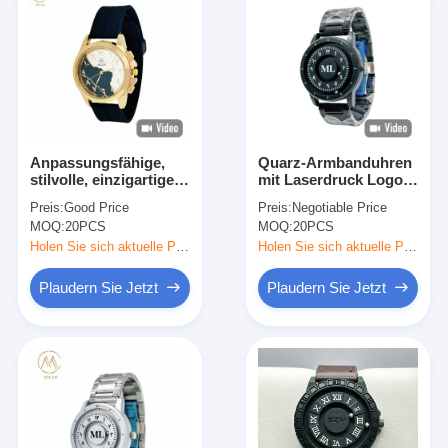
Anpassungsfähige,
Quarz-Armbanduhren
stilvolle, einzigartige,
mit Laserdruck Logo
schwarz-weiße Uhr,
Quarz-Armbanduhren
Preis:
Good Price
Preis:
Negotiable Price
arabische Uhr mit
MOQ:
20PCS
MOQ:
20PCS
Silikonband
Holen Sie sich aktuelle Preis
Holen Sie sich aktuelle Preis
Plaudern Sie Jetzt
Plaudern Sie Jetzt