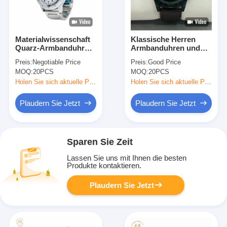
Materialwissenschaft
Klassische Herren
Quarz-Armbanduhr
Armbanduhren und
mit funktionierendem
Siliziumbandmaterial
Preis:
Negotiable Price
Preis:
Good Price
OEM-LOGO
für die Leistung
MOQ:
20PCS
MOQ:
20PCS
Holen Sie sich aktuelle Preis
Holen Sie sich aktuelle Preis
Plaudern Sie Jetzt
Plaudern Sie Jetzt
Sparen Sie Zeit
Lassen Sie uns mit Ihnen die besten
Produkte kontaktieren.
Plaudern Sie Jetzt