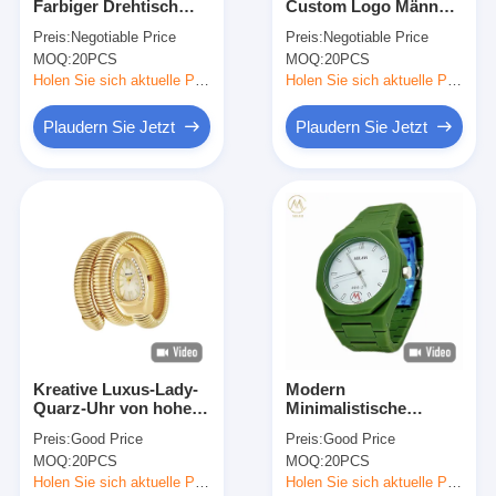
Farbiger Drehtisch
Custom Logo Männer
Werksbesichtigung
Modeuhr mit
Uhren Neuer Designer
Preis:
Negotiable Price
Preis:
Negotiable Price
Edelstahlgurt
Anpassung Quarz
MOQ:
20PCS
MOQ:
20PCS
Silikon Gürtel Uhren
Qualitätskontrolle
Holen Sie sich aktuelle Preis
Holen Sie sich aktuelle Preis
Kontaktieren Sie uns
Plaudern Sie Jetzt
Plaudern Sie Jetzt
Neuigkeiten
Fälle
Blog
Quarz-Armbanduhr
Kreative Luxus-Lady-
Modern
Quarz-Uhr von hoher
Minimalistische
Lederbandquarzuhr
Qualität mit
Sportuhren mit
Preis:
Good Price
Preis:
Good Price
Schlangen-Gürtel-
Leuchtzeiger für
Uhren aus Edelstahl
MOQ:
20PCS
MOQ:
20PCS
Goldgehäuse
Männer und Frauen
Holen Sie sich aktuelle Preis
Holen Sie sich aktuelle Preis