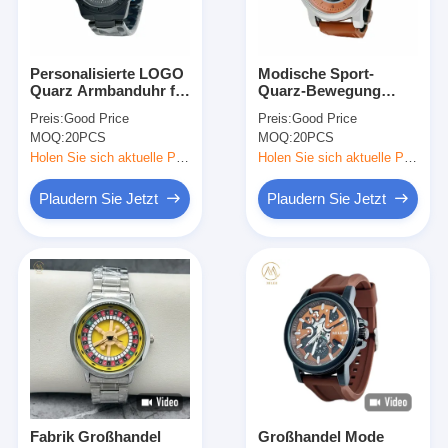
Personalisierte LOGO
Modische Sport-
Quarz Armbanduhr für
Quarz-Bewegung
ODM LOGO
Herren Armbanduhr
Preis:
Good Price
Preis:
Good Price
Akzeptanz in Silber /
mit Laserdruck-Logo
MOQ:
20PCS
MOQ:
20PCS
Schwarz / Gold Bezel
Farbe
Holen Sie sich aktuelle Preis
Holen Sie sich aktuelle Preis
Plaudern Sie Jetzt
Plaudern Sie Jetzt
Heim
Produkte
Über uns
Fabrik Großhandel
Großhandel Mode