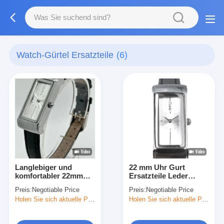
Watch-Gürtel Ersatzteile
(6)
Langlebiger und
22 mm Uhr Gurt
komfortabler 22mm
Ersatzteile Leder
Klassiker aus Leder
Uhrenband Ersatz mit
Preis:
Negotiable Price
Preis:
Negotiable Price
langlebiger Buckel
Holen Sie sich aktuelle Preis
Holen Sie sich aktuelle Preis