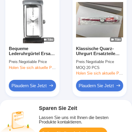
Bequeme
Klassische Quarz-
Lederuhrgürtel Ersatz
Uhrgurt Ersatzteile
für einen klassischen
Uhrenledergurt Ersatz
Preis:
Negotiable Price
Preis:
Negotiable Price
und stilvollen Look
Holen Sie sich aktuelle Preis
MOQ:
20 PCS
Holen Sie sich aktuelle Preis
Plaudern Sie Jetzt
Plaudern Sie Jetzt
Sparen Sie Zeit
Lassen Sie uns mit Ihnen die besten
Produkte kontaktieren.