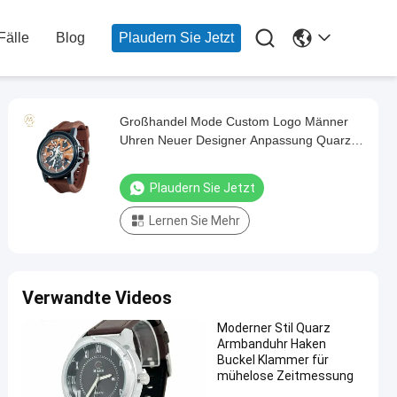

Fälle
Blog
Plaudern Sie Jetzt
Großhandel Mode Custom Logo Männer
Uhren Neuer Designer Anpassung Quarz
Silikon Gürtel Uhren
Plaudern Sie Jetzt
Lernen Sie Mehr
Verwandte Videos
Moderner Stil Quarz
Armbanduhr Haken
Buckel Klammer für
mühelose Zeitmessung