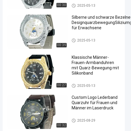
Quarz-Armbanduhr
00:30
2025-05-13
Silberne und schwarze Bezelne
DesignquarzbewegungSiliziumg
für Erwachsene
Silikonbanduhr
2025-05-13
00:39
Klassische Männer-
Frauen-Armbanduhren
mit Quarz-Bewegung mit
Silikonband
Silikonbanduhr
00:27
2025-05-13
Custom Logo Lederband
Quarzuhr für Frauen und
Männer im Laserdruck
Lederbandquarzuhr
2025-08-29
00:32