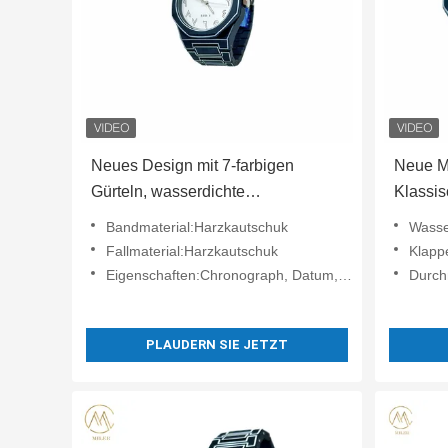
Neues Design mit 7-farbigen
Neue M
Gürteln, wasserdichte
Klassis
Quarzbewegung.
und Fr
Bandmaterial:Harzkautschuk
Wasse
Fallmaterial:Harzkautschuk
Klapp
Eigenschaften:Chronograph, Datum, Uhrzeit
Durch
PLAUDERN SIE JETZT