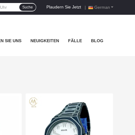
Plaudern Sie Jetzt
|
German
Suche
N SIE UNS
NEUIGKEITEN
FÄLLE
BLOG