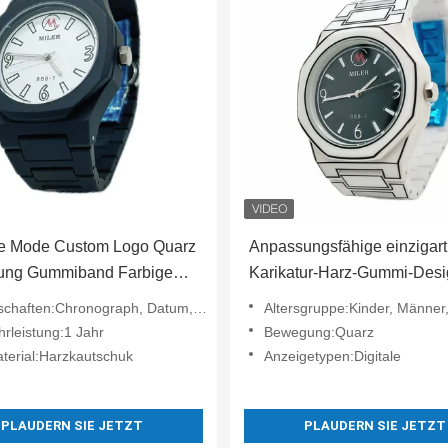
e Mode Custom Logo Quarz
Anpassungsfähige einzigart
ng Gummiband Farbige
Karikatur-Harz-Gummi-Des
trickfilm Armbanduhr
China Quarz-Bewegung
chaften:Chronograph, Datum, Uhrzeit
Altersgruppe:Kinder, Männer
Armbanduhr
rleistung:1 Jahr
Bewegung:Quarz
aterial:Harzkautschuk
Anzeigetypen:Digitale
PLAUDERN SIE JETZT
PLAUDERN SIE JETZT