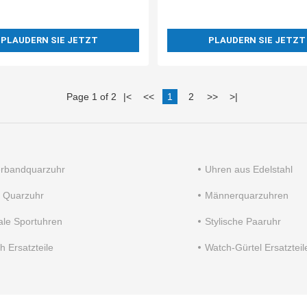
PLAUDERN SIE JETZT
PLAUDERN SIE JETZT
Page 1 of 2
|
<
<<
1
2
>>
>
|
rbandquarzuhr
Uhren aus Edelstahl
 Quarzuhr
Männerquarzuhren
tale Sportuhren
Stylische Paaruhr
h Ersatzteile
Watch-Gürtel Ersatzteil