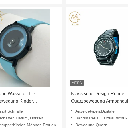
and Wasserdichte
Klassische Design-Runde H
ewegung Kinder
Quarzbewegung Armbanduh
duhr mit Farboption
Harzband für Kinder
eart:Schnalle
Anzeigetypen:Digitale
schaften:Datum, Uhrzeit
Bandmaterial:Harzkautschuk
sgruppe:Kinder, Männer, Frauen.
Bewegung:Quarz