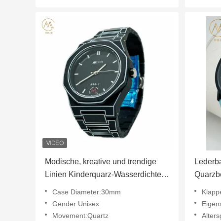
Modische, kreative und trendige
Lederb
Linien Kinderquarz-Wasserdichte
Quarzb
Uhren für den Alltag Sport und
Armban
Case Diameter:30mm
Klapp
Geschenke
Gender:Unisex
Eigen
Movement:Quartz
Alter