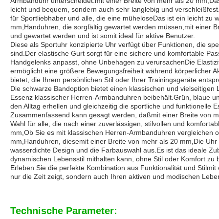
Armbanduhr unterscheidet.
mit einer Breite von mehr als 20 mm,
Das
leicht und bequem, sondern auch sehr langlebig und verschleißfes
für Sportliebhaber und alle, die eine müheloseDas ist ein leicht zu
mm,
Handuhren, die sorgfältig gewartet werden müssen,
mit einer 
und gewartet werden und ist somit ideal für aktive Benutzer.
Diese als Sportuhr konzipierte Uhr verfügt über Funktionen, die spez
sind.Der elastische Gurt sorgt für eine sichere und komfortable Pa
Handgelenks anpasst, ohne Unbehagen zu verursachenDie Elastizitä
ermöglicht eine größere Bewegungsfreiheit während körperlicher Akt
bietet, die Ihrem persönlichen Stil oder Ihrer Trainingsgeräte entsp
Die schwarze Bandoption bietet einen klassischen und vielseitigen L
Essenz klassischer Herren-Armbanduhren beibehält.Grün, blaue un
den Alltag erhellen und gleichzeitig die sportliche und funktionell
Zusammenfassend kann gesagt werden, daß
mit einer Breite von 
Wahl für alle, die nach einer zuverlässigen, stilvollen und komforta
mm,
Ob Sie es mit klassischen Herren-Armbanduhren vergleichen o
mm,
Handuhren, diese
mit einer Breite von mehr als 20 mm,
Die Uhr
wasserdichte Design und die Farbauswahl aus.Es ist das ideale Zub
dynamischen Lebensstil mithalten kann, ohne Stil oder Komfort zu b
Erleben Sie die perfekte Kombination aus Funktionalität und Stil
mit
nur die Zeit zeigt, sondern auch Ihren aktiven und modischen Leben
Technische Parameter: