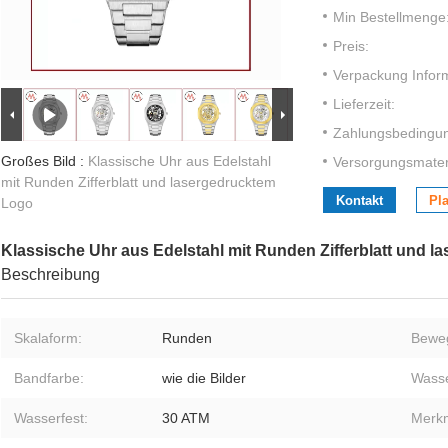
Min Bestellmenge
Preis:
Verpackung Infor
Lieferzeit:
Zahlungsbedingu
Großes Bild :
Klassische Uhr aus Edelstahl
Versorgungsmateri
mit Runden Zifferblatt und lasergedrucktem
Kontakt
Pla
Logo
Klassische Uhr aus Edelstahl mit Runden Zifferblatt und 
Beschreibung
Skalaform:
Runden
Bewe
Bandfarbe:
wie die Bilder
Wasse
Wasserfest:
30 ATM
Merk