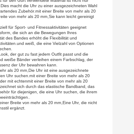
 für den Gurt verwendete Material ist nicht nur
t.Dies macht die Uhr zu einer ausgezeichneten Wahl
 wartendes Zubehör.
mit einer Breite von mehr als 20
Breite von mehr als 20 mm,
Sie kann leicht gereinigt
iell für Sport- und Fitnessaktivitäten geeignet
ssform, die sich an die Bewegungen Ihres
t des Bandes erhöht die Flexibilität und
ivitäten.und weiß, die eine Vielzahl von Optionen
rechen.
ook, der gut zu fast jedem Outfit passt und die
d weiße Bänder verleihen einem Farbschlag, der
e Essenz der Uhr bewahren kann.
mehr als 20 mm,
Die Uhr ist eine ausgezeichnete
blen Uhr suchen.
mit einer Breite von mehr als 20
der mit echten
mit einer Breite von mehr als 20
 zeichnet sich durch das elastische Bandband, das
ehör für diejenigen, die eine Uhr suchen, die ihrem
eeinträchtigen..
 einer Breite von mehr als 20 mm,
Eine Uhr, die nicht
sstil ergänzt.