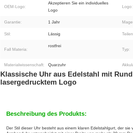
Akzeptieren Sie ein individuelles
OEM-Logo:
Logo:
Logo
Garantie:
1 Jahr
Mager
Stil:
Lässig
Teile
rostfrei
Fall Materia:
Typ:
Materialwissenschaft:
Quarzuhr
Akkula
Klassische Uhr aus Edelstahl mit Runde
lasergedrucktem Logo
Beschreibung des Produkts:
Der Stil dieser Uhr besteht aus einem klaren Edelstahlgurt, der sie