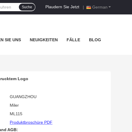
Plaudern Sie Jetzt
|
German
Suche
N SIE UNS
NEUIGKEITEN
FÄLLE
BLOG
edrucktem Logo
GUANGZHOU
Miler
ML115
Produktbroschüre PDF
and AGB: