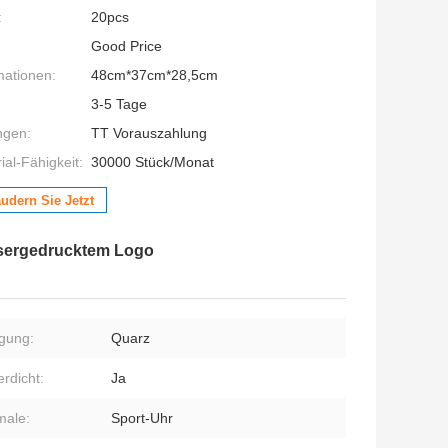
:
20pcs
Good Price
mationen:
48cm*37cm*28,5cm
3-5 Tage
ngen:
TT Vorauszahlung
al-Fähigkeit:
30000 Stück/Monat
udern Sie Jetzt
lasergedrucktem Logo
gung:
Quarz
rdicht:
Ja
male:
Sport-Uhr