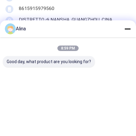
8615915979560
DISTRETTO di NANSHA, GUANGZHOU, CINA
Alina
Ora chiacchieri
8:59 PM
Good day, what product are you looking for?
Ottieni Il Miglior Prezzo Per
Orologio da polso al
quarzo da uomo
Chiacchierata