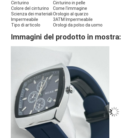
Cinturino
Cinturino in pelle
Visita alla fabbrica
Colore del cinturino
Come l'immagine
Scienza dei materiali
Orologio al quarzo
Controllo di qualità
Impermeabile
3ATM Impermeabile
Tipo di articolo
Orologi da polso da uomo
Contattaci
Immagini del prodotto in mostra:
Notizie
Casi
Blog
Orologio del quarzo
Orologio di quarzo a cinghia in pelle
Orologio a cinghia in acciaio inossidabile