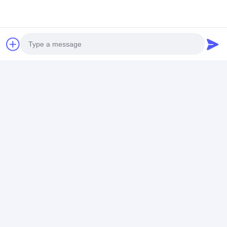
Prodotti Raccomandati
Photo
Video Call
30ATM Waterproof
Workable Quartz
Workable OEM
Stainless Steel Strap
Wrist Watch Hook
Quartz Wrist 
Audio Call
Watch Workable
Buckle Minimalist
with Stainless
OEM LOGO
Design Comfortable
Strap Watch
Customizable Logo
Fit Suitable
Miglior prezzo
Miglior prezzo
Miglior pr
Casa
Circa noi
Contattaci
Desktop Site
Mappa del sito
Norme sulla privacy
Qualità
Orologio del quarzo
Fabbrica cinese.Copyright © 2026