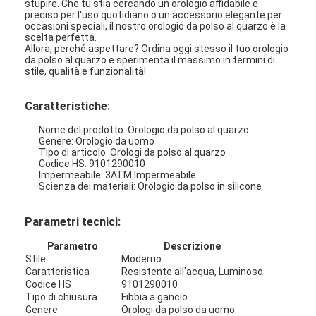
stupire. Che tu stia cercando un orologio affidabile e
preciso per l'uso quotidiano o un accessorio elegante per
occasioni speciali, il nostro orologio da polso al quarzo è la
scelta perfetta.
Allora, perché aspettare? Ordina oggi stesso il tuo orologio
da polso al quarzo e sperimenta il massimo in termini di
stile, qualità e funzionalità!
Caratteristiche:
Nome del prodotto: Orologio da polso al quarzo
Genere: Orologio da uomo
Tipo di articolo: Orologi da polso al quarzo
Codice HS: 9101290010
Impermeabile: 3ATM Impermeabile
Scienza dei materiali: Orologio da polso in silicone
Parametri tecnici:
Casa.
Parametro
Descrizione
Stile
Moderno
Prodotti
Caratteristica
Resistente all'acqua, Luminoso
Codice HS
9101290010
Tipo di chiusura
Fibbia a gancio
Chi Siamo
Genere
Orologi da polso da uomo