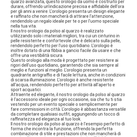
quarzo avanzata, questo orologio da uomo è costruito per
durare, offrendo un'indicazione precisa e affidabile dell'ora
per gli anni a venire. L'orologio presenta un design elegante
e raffinato che non mancherà di attirare l'attenzione,
rendendolo un regalo ideale per te o per l'uomo speciale
nella tua vita.
Il nostro orologio da polso al quarzo è realizzato
utilizzando solo i materiali migliori, tra cui un cinturino in
pelle resistente e confortevole che è delicato sulla pelle,
rendendolo perfetto per l'uso quotidiano. L'orologio è
inoltre dotato di una fibbia a gancio facile da usare e che
offre una vestibilità sicura.
Questo orologio alla moda è progettato per resistere ai
rigori dell'uso quotidiano, garantendo che sia sempre al
meglio e funzioni al meglio. L'orologio presenta un
quadrante antigraffio e di facile lettura, anche in condizioni
di scarsa illuminazione. L'orologio è anche resistente
all'acqua, rendendolo perfetto per attività all'aperto e
sport acquatici.
Attraente ed elegante, il nostro orologio da polso al quarzo
è l'accessorio ideale per ogni occasione, sia che tu ti stia
vestendo per un evento speciale o semplicemente per
fare commissioni in città. L'orologio è abbastanza versatile
da completare qualsiasi outfit, aggiungendo un tocco di
raffinatezza ed eleganza al tuo look.
Il nostro orologio da polso al quarzo è l'esempio perfetto di
forma che incontra la funzione, offrendo la perfetta
combinazione di stile e prestazioni che non mancherà di