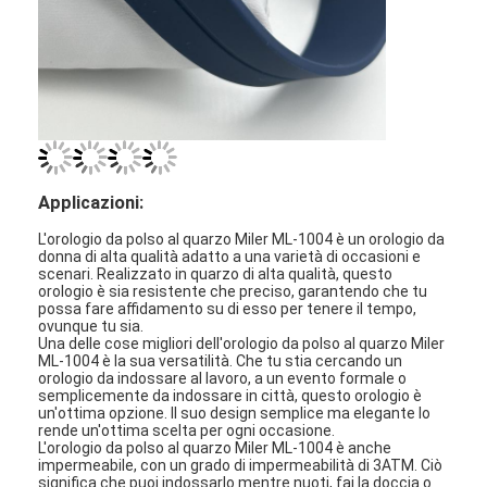
Orologio a cinghia di silicio
Lady Quartz Watch
Orologio di quarzo per uomo
Orologio di luce al quarzo
Applicazioni:
Orologio digitale sportivo
L'orologio da polso al quarzo Miler ML-1004 è un orologio da
Un orologio per coppia elegante
donna di alta qualità adatto a una varietà di occasioni e
scenari. Realizzato in quarzo di alta qualità, questo
orologio è sia resistente che preciso, garantendo che tu
Orologio per bambini
possa fare affidamento su di esso per tenere il tempo,
ovunque tu sia.
Una delle cose migliori dell'orologio da polso al quarzo Miler
Ricambi per orologi
ML-1004 è la sua versatilità. Che tu stia cercando un
orologio da indossare al lavoro, a un evento formale o
semplicemente da indossare in città, questo orologio è
Ricambi per cinture da orologio
un'ottima opzione. Il suo design semplice ma elegante lo
rende un'ottima scelta per ogni occasione.
L'orologio da polso al quarzo Miler ML-1004 è anche
impermeabile, con un grado di impermeabilità di 3ATM. Ciò
significa che puoi indossarlo mentre nuoti, fai la doccia o