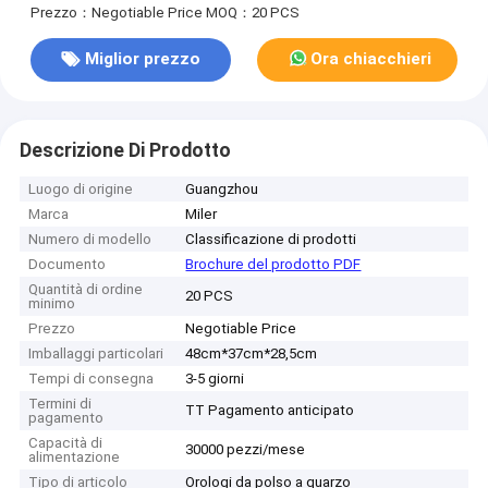
Prezzo：Negotiable Price
MOQ：20 PCS
Miglior prezzo
Ora chiacchieri
Descrizione Di Prodotto
Luogo di origine
Guangzhou
Marca
Miler
Numero di modello
Classificazione di prodotti
Documento
Brochure del prodotto PDF
Quantità di ordine
20 PCS
minimo
Prezzo
Negotiable Price
Imballaggi particolari
48cm*37cm*28,5cm
Tempi di consegna
3-5 giorni
Termini di
TT Pagamento anticipato
pagamento
Capacità di
30000 pezzi/mese
alimentazione
Tipo di articolo
Orologi da polso a quarzo