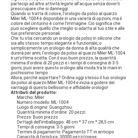
partecipi ad altre attività legate all'acqua senza doverti
preoccupare che si danneggi.
Quando si tratta di colore, l'orologio da polso al quarzo
Miler ML-1004 è disponibile in una varietà di opzioni, ma il
colore del cinturino è come l'immagine. Ciò significa che
puoi scegliere quello che meglio si adatta al tuo stile e alle
tue preferenze personali.
Che tu stia cercando un orologio da polso in silicone che
sia allo stesso tempo elegante e funzionale, o
semplicemente un orologio da donna di alta qualità che
durerà per anni, l'orologio da polso al quarzo Miler ML-1004
è un'ottima scelta. Con il suo buon prezzo, la quantità
minima d'ordine di 20 pezzi e i tempi di consegna di 3-5
giorni, puoi avere questo orologio alla moda tra le mani in
pochissimo tempo.
Allora, perché aspettare? Ordina oggi stesso il tuo orologio
da polso al quarzo Miler ML-1004 e inizia a godere dei
vantaggi di questo bellissimo e affidabile orologio!
Attributi del prodotto:
Marchio: Miler
Numero modello: ML-1004
Luogo di origine: Guangzhou
Quantità minima d'ordine: 20 pezzi
Prezzo: Buon prezzo
Dettagli dell'imballaggio: 48 cm * 37 cm * 28,5 cm
Tempi di consegna: 3-5 giorni
Termini di pagamento: Pagamento TT in anticipo
Capacità di fornitura: 30000 pezzi/mese