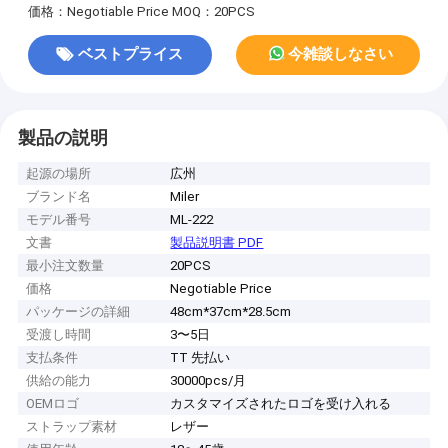
価格：Negotiable Price
MOQ：20PCS
ベストプライス
今雑談しなさい
製品の説明
起源の場所
広州
ブランド名
Miler
モデル番号
ML-222
文書
製品説明書 PDF
最小注文数量
20PCS
価格
Negotiable Price
パッケージの詳細
48cm*37cm*28.5cm
受渡し時間
3〜5日
支払条件
TT 先払い
供給の能力
30000pcs/月
OEMロゴ
カスタマイズされたロゴを受け入れる
ストラップ素材
レザー