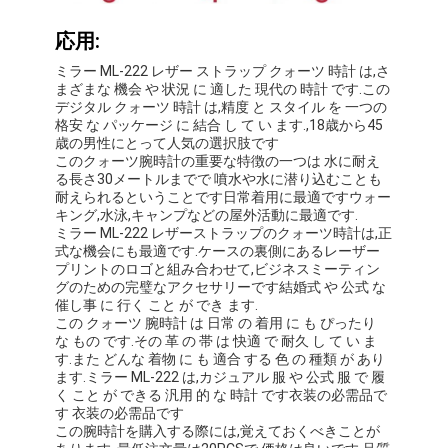
応用:
ミラー ML-222 レザー ストラップ クォーツ 時計 は,さ
まざまな 機会 や 状況 に 適した 現代の 時計 です.この
デジタル クォーツ 時計 は,精度 と スタイル を 一つの
格安 な パッケージ に 結合 し て い ます.,18歳から45
歳の男性にとって人気の選択肢です
このクォーツ腕時計の重要な特徴の一つは 水に耐え
る長さ30メートルまでで 噴水や水に潜り込むことも
耐えられるということです日常着用に最適ですウォー
キング,水泳,キャンプなどの屋外活動に最適です.
ミラー ML-222 レザーストラップのクォーツ時計は,正
式な機会にも最適です.ケースの裏側にあるレーザー
プリントのロゴと組み合わせて,ビジネスミーティン
グのための完璧なアクセサリーです結婚式 や 公式 な
催し事 に 行く こと が でき ます.
この クォーツ 腕時計 は 日常 の 着用 に も ぴったり
な もの です.その 革 の 帯 は 快適 で 耐久 し て い ま
す.また どんな 着物 に も 適合 する 色 の 種類 が あり
ます.ミラー ML-222 は,カジュアル 服 や 公式 服 で 履
く こと が できる 汎用 的 な 時計 です衣装の必需品で
す 衣装の必需品です
この腕時計を購入する際には,覚えておくべきことが