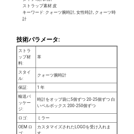
ストラップ素材:皮
キーワード: クォーツ腕時計, 女性時計, クォーツ時
計
技術パラメータ:
ストラ
ップ材
革
料:
スタイ
クォーツ腕時計
ル:
保証:
1 年
輸送パ
時計をオップ袋に5個ずつ 20-25個ずつ 白
家へ
ッケー
いペルボックス 200-250個ずつ
ジ:
製品
ロゴ:
ミラー
わたしたち に つい て
OEM ロ
カスタマイズされたLOGOを受け入れま
ゴ:
す.