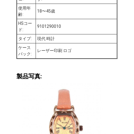
工場 ツアー
使用年
18〜45歳
齢:
品質管理
HSコー
9101290010
ド:
連絡 ください
タイプ:
現代 時計
ニュース
ケース
レーザー印刷 ロゴ
バック:
事件
ブログ
製品写真:
水晶腕時計
革帯 クォーツ 時計
ステンレス 鋼 の ストラップ 時計