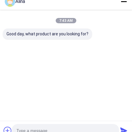
保証
Alina
革ストラップクォーツ時計の設置や使用に 支援が必
要な場合は メールや電話で サポートできますまた,ユ
ーザーマニュアルやFAQなどのオンラインリソースも
7:43 AM
提供しています. 通常の質問に答え,問題を迅速に解決
するのに役立ちます..
あなたのレザー・ストラップ・クォーツ・ウォッチが
Good day, what product are you looking for?
修理を必要とする場合,私たちは時計のトラブルを解
決するための修理サービスを提供します.保証期間中
に発生する時計のあらゆる欠陥や問題をカバーする保
証サービスも提供します.
顧客に最高のサポートとサービスを 提供することを
目指しています疑問や懸念がある場合は,私達に連絡
することを躊躇しないでください..
梱包と輸送:
商品のパッケージ:
1 x 革ストラップ クォーツ時計
1 x 時計箱
1 x ユーザーマニュアル
輸送:
輸送方法:標準輸送