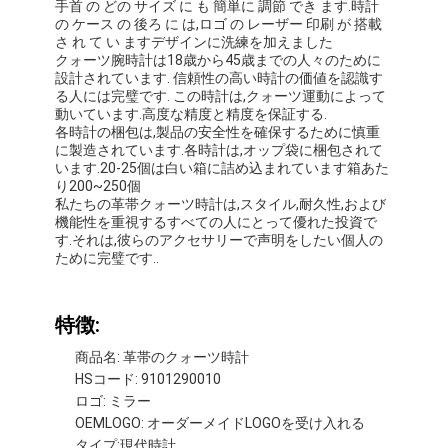
手首 の どの サイズ に も 簡単に 調節 でき ます.時計
の ケース の 後ろ に は,ロゴ の レーザー 印刷 が 搭載
さ れ て い ますデザインに洗練を加えました
クォーツ腕時計は18歳から45歳までの人々のために
設計されています. 信頼性の高い時計の価値を認識す
る人には完璧です. この時計は,クォーツ運動によって
動いています.高度な精度と精度を保証する.
各時計の梱包は,製品の安全性を確保するために慎重
に製造されています.各時計は,オップ袋に梱包されて
います.20-25個は白い箱に詰め込まれています箱あた
り200~250個
私たちの革帯クォーツ時計は,スタイル,耐久性,および
機能性を重視するすべての人にとって優れた投資で
す.それは,彼らのアクセサリーで声明をしたい個人の
ために完璧です..
特徴:
商品名: 革帯のクォーツ時計
HSコード: 9101290010
ロゴ: ミラー
OEMLOGO: オーダーメイドLOGOを受け入れる
タイプ:現代時計