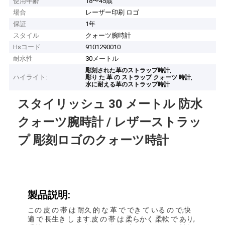
使用年齢
18〜45歳
場合
レーザー印刷 ロゴ
保証
1年
スタイル
クォーツ腕時計
Hsコード
9101290010
耐水性
30メートル
,
彫刻された革のストラップ時計
ハイライト:
,
彫り た 革 の ストラップ クォーツ 時計
水に耐える革のストラップ時計
スタイリッシュ 30 メートル 防水
クォーツ腕時計 / レザーストラッ
プ 彫刻ロゴのクォーツ時計
製品説明:
この 皮 の 帯 は 耐久 的 な 革 で でき て いる の で,快
適 で 長生き し ます.皮 の 帯 は 柔らかく 柔軟 で あり,