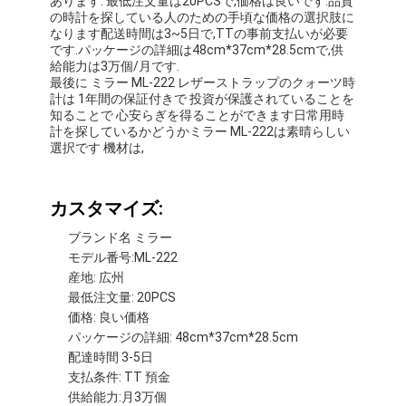
あります. 最低注文量は20PCSで,価格は良いです.品質
の時計を探している人のための手頃な価格の選択肢に
なります配送時間は3~5日で,TTの事前支払いが必要
です.パッケージの詳細は48cm*37cm*28.5cmで,供
給能力は3万個/月です.
最後に ミラー ML-222 レザーストラップのクォーツ時
計は 1年間の保証付きで 投資が保護されていることを
知ることで 心安らぎを得ることができます日常用時
計を探しているかどうかミラー ML-222は素晴らしい
選択です 機材は,
カスタマイズ:
ブランド名 ミラー
モデル番号:ML-222
産地: 広州
最低注文量: 20PCS
価格: 良い価格
パッケージの詳細: 48cm*37cm*28.5cm
配達時間 3-5日
支払条件: TT 預金
供給能力:月3万個