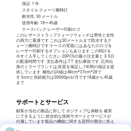
保証: 1 年
スタイル:クォーツ腕時計
耐水性: 30 メートル
使用年齢: 18〜45歳
ケースバック:レーザー印刷ロゴ
このレザーストラップクォーツウォッチは男性と女性
の両方に最適です.これは30メートルまで防水するク
ォーツ腕時計です.ケースの背面には,あなたのロゴを
レーザー印刷するオプションもあります.この時計を
今すぐ入手してください 20PCSの最小注文量と 3-5日
の配達時間です. 支払条件は,TT 支払事前です. 広州出
身のミラーブランドは,良質を保証し,1年間の保証を提
供しています. 梱包の詳細は48cm*37cm*28で
す.5cmと供給能力は30000pcs/月です18歳から45歳
まで
サポートとサービス
顧客が当社の製品に対して ポジティブな体験を 確実
にできるように 総合的な技術サポートとサービスが
付属しています製品の機能に関する質問や懸念に答え
ることができます.修理 保証 保証 保証 保証 保証 保証