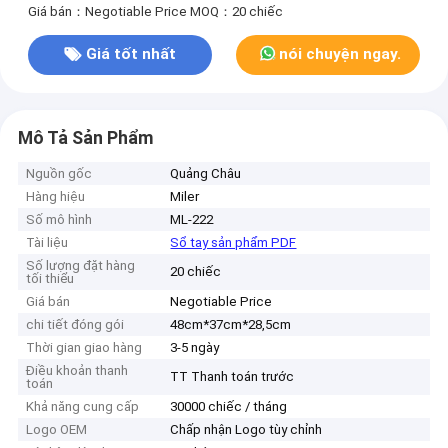
Giá bán：Negotiable Price
MOQ：20 chiếc
Giá tốt nhất
nói chuyện ngay.
Mô Tả Sản Phẩm
Nguồn gốc
Quảng Châu
Hàng hiệu
Miler
Số mô hình
ML-222
Tài liệu
Sổ tay sản phẩm PDF
Số lượng đặt hàng
20 chiếc
tối thiểu
Giá bán
Negotiable Price
chi tiết đóng gói
48cm*37cm*28,5cm
Thời gian giao hàng
3-5 ngày
Điều khoản thanh
TT Thanh toán trước
toán
Khả năng cung cấp
30000 chiếc / tháng
Logo OEM
Chấp nhận Logo tùy chỉnh