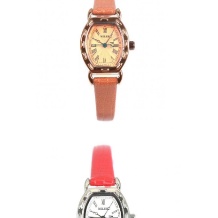
Đồng hồ dây silicon
Đồng hồ thạch anh
Đồng hồ thạch anh
Đồng hồ ánh sáng thạch anh
Đồng hồ thể thao kỹ thuật số
Chiếc đồng hồ kiểu dáng
Chiếc đồng hồ đeo tay trẻ em
Bộ phận phụ tùng đồng hồ
Linh kiện dây đồng hồ