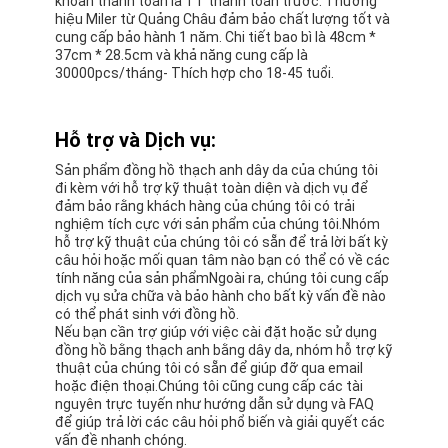
khoản thanh toán là TT thanh toán trước. Thương
hiệu Miler từ Quảng Châu đảm bảo chất lượng tốt và
cung cấp bảo hành 1 năm. Chi tiết bao bì là 48cm *
37cm * 28.5cm và khả năng cung cấp là
30000pcs/tháng- Thích hợp cho 18-45 tuổi.
Hỗ trợ và Dịch vụ:
Sản phẩm đồng hồ thạch anh dây da của chúng tôi
đi kèm với hỗ trợ kỹ thuật toàn diện và dịch vụ để
đảm bảo rằng khách hàng của chúng tôi có trải
nghiệm tích cực với sản phẩm của chúng tôi.Nhóm
hỗ trợ kỹ thuật của chúng tôi có sẵn để trả lời bất kỳ
câu hỏi hoặc mối quan tâm nào bạn có thể có về các
tính năng của sản phẩmNgoài ra, chúng tôi cung cấp
dịch vụ sửa chữa và bảo hành cho bất kỳ vấn đề nào
có thể phát sinh với đồng hồ.
Nếu bạn cần trợ giúp với việc cài đặt hoặc sử dụng
đồng hồ bằng thạch anh bằng dây da, nhóm hỗ trợ kỹ
thuật của chúng tôi có sẵn để giúp đỡ qua email
hoặc điện thoại.Chúng tôi cũng cung cấp các tài
nguyên trực tuyến như hướng dẫn sử dụng và FAQ
để giúp trả lời các câu hỏi phổ biến và giải quyết các
vấn đề nhanh chóng.