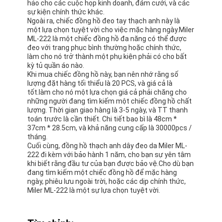
hảo cho các cuộc họp kinh doanh, đám cưới, và các
sự kiện chính thức khác.
Ngoài ra, chiếc đồng hồ đeo tay thạch anh này là
một lựa chọn tuyệt vời cho việc mặc hàng ngày.Miler
ML-222 là một chiếc đồng hồ đa năng có thể được
đeo với trang phục bình thường hoặc chính thức,
làm cho nó trở thành một phụ kiện phải có cho bất
kỳ tủ quần áo nào.
Khi mua chiếc đồng hồ này, bạn nên nhớ rằng số
lượng đặt hàng tối thiểu là 20 PCS, và giá cả là
tốt.làm cho nó một lựa chọn giá cả phải chăng cho
những người đang tìm kiếm một chiếc đồng hồ chất
lượng. Thời gian giao hàng là 3-5 ngày, và TT thanh
toán trước là cần thiết. Chi tiết bao bì là 48cm *
37cm * 28.5cm, và khả năng cung cấp là 30000pcs /
tháng.
Cuối cùng, đồng hồ thạch anh dây đeo da Miler ML-
222 đi kèm với bảo hành 1 năm, cho bạn sự yên tâm
khi biết rằng đầu tư của bạn được bảo vệ.Cho dù bạn
đang tìm kiếm một chiếc đồng hồ để mặc hàng
ngày, phiêu lưu ngoài trời, hoặc các dịp chính thức,
Miler ML-222 là một sự lựa chọn tuyệt vời.