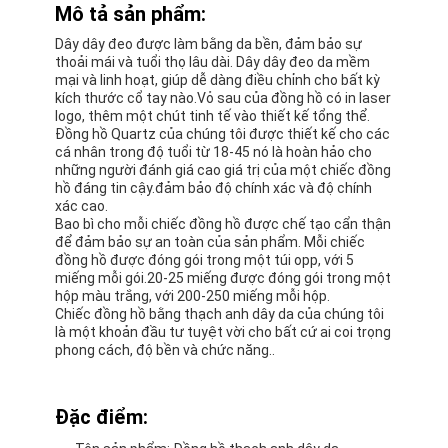
Mô tả sản phẩm:
Dây dây đeo được làm bằng da bền, đảm bảo sự
thoải mái và tuổi thọ lâu dài. Dây dây đeo da mềm
mại và linh hoạt, giúp dễ dàng điều chỉnh cho bất kỳ
kích thước cổ tay nào.Vỏ sau của đồng hồ có in laser
logo, thêm một chút tinh tế vào thiết kế tổng thể.
Đồng hồ Quartz của chúng tôi được thiết kế cho các
cá nhân trong độ tuổi từ 18-45 nó là hoàn hảo cho
những người đánh giá cao giá trị của một chiếc đồng
hồ đáng tin cậy.đảm bảo độ chính xác và độ chính
xác cao.
Bao bì cho mỗi chiếc đồng hồ được chế tạo cẩn thận
để đảm bảo sự an toàn của sản phẩm. Mỗi chiếc
đồng hồ được đóng gói trong một túi opp, với 5
miếng mỗi gói.20-25 miếng được đóng gói trong một
hộp màu trắng, với 200-250 miếng mỗi hộp.
Chiếc đồng hồ bằng thạch anh dây da của chúng tôi
là một khoản đầu tư tuyệt vời cho bất cứ ai coi trọng
phong cách, độ bền và chức năng..
Đặc điểm: