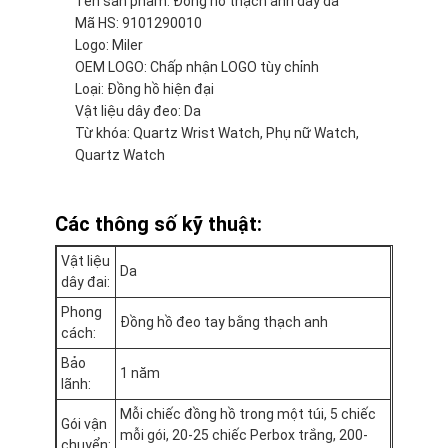
Tên sản phẩm: Đồng hồ thạch anh dây da
Mã HS: 9101290010
Logo: Miler
OEM LOGO: Chấp nhận LOGO tùy chỉnh
Loại: Đồng hồ hiện đại
Vật liệu dây đeo: Da
Từ khóa: Quartz Wrist Watch, Phụ nữ Watch,
Quartz Watch
Các thông số kỹ thuật:
Vật liệu
Da
dây đai:
Phong
Đồng hồ đeo tay bằng thạch anh
cách:
Nhà
Bảo
1 năm
Sản phẩm
lãnh:
Mỗi chiếc đồng hồ trong một túi, 5 chiếc
Về chúng tôi
Gói vận
mỗi gói, 20-25 chiếc Perbox trắng, 200-
chuyển: