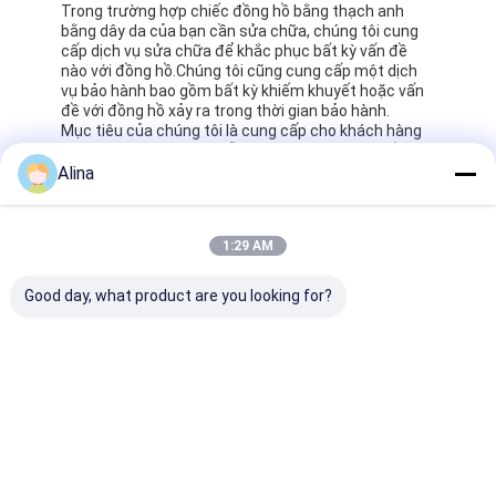
Trong trường hợp chiếc đồng hồ bằng thạch anh
bằng dây da của bạn cần sửa chữa, chúng tôi cung
cấp dịch vụ sửa chữa để khắc phục bất kỳ vấn đề
nào với đồng hồ.Chúng tôi cũng cung cấp một dịch
vụ bảo hành bao gồm bất kỳ khiếm khuyết hoặc vấn
đề với đồng hồ xảy ra trong thời gian bảo hành.
Mục tiêu của chúng tôi là cung cấp cho khách hàng
của chúng tôi mức độ hỗ trợ và dịch vụ cao nhất cho
sản phẩm đồng hồ thạch anh dây da của chúng
Alina
tôi.Xin vui lòng không ngần ngại liên hệ với chúng tôi
nếu bạn có bất kỳ câu hỏi hoặc mối quan tâm.
1:29 AM
Bao bì và vận chuyển:
Good day, what product are you looking for?
Bao bì sản phẩm
1 x Chiếc đồng hồ bằng thạch anh dây da
1 x Hộp đồng hồ
1 x Hướng dẫn sử dụng
Vận chuyển:
Phương pháp vận chuyển: vận chuyển tiêu chuẩn
Thời gian giao hàng ước tính: 5-7 ngày làm việc
Chi phí vận chuyển: miễn phí