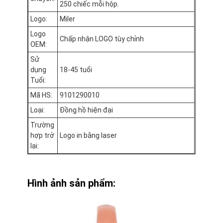
250 chiếc mỗi hộp.
Chuyến tham quan nhà máy
Logo:
Miler
Kiểm soát chất lượng
Logo
Chấp nhận LOGO tùy chỉnh
OEM:
Liên hệ với chúng tôi
Sử
dụng
18-45 tuổi
Tin tức
Tuổi:
Mã HS:
9101290010
Các trường hợp
Loại:
Đồng hồ hiện đại
Blog
Trường
hợp trở
Logo in bằng laser
lại:
Đồng hồ đeo tay thạch anh
Hình ảnh sản phẩm:
Đồng hồ Quartz dây da
Đồng hồ dây thừng thép không gỉ