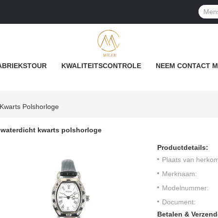
ABRIEKSTOUR
KWALITEITSCONTROLE
NEEM CONTACT M
 Kwarts Polshorloge
waterdicht kwarts polshorloge
Productdetails:
Plaats van herkom
Merknaam:
Modelnummer:
Document:
Betalen & Verzen