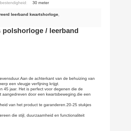
bestendigheid:
30 meter
reerd leerband kwartshorloge
,
s polshorloge / leerband
levensduur.Aan de achterkant van de behuizing van
erp een vleugje verfijning krijgt.
 45 jaar. Het is perfect voor degenen die de
dt aangedreven door een kwartsbeweging.die een
gheid van het product te garanderen.20-25 stukjes
reen die stijl, duurzaamheid en functionaliteit