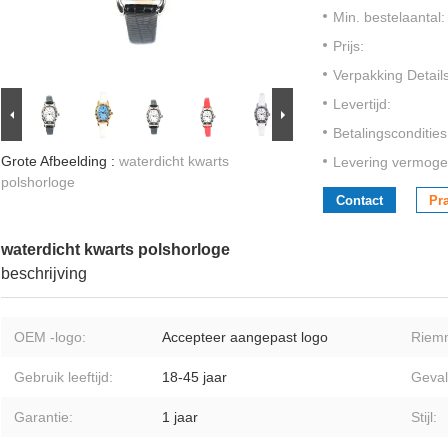
Min. bestelaantal:
Prijs:
Verpakking Details
Levertijd:
Betalingscondities
Grote Afbeelding :
waterdicht kwarts
Levering vermoge
polshorloge
Contact
Pr
waterdicht kwarts polshorloge
beschrijving
OEM -logo:
Accepteer aangepast logo
Riemm
Gebruik leeftijd:
18-45 jaar
Geval
Garantie:
1 jaar
Stijl: