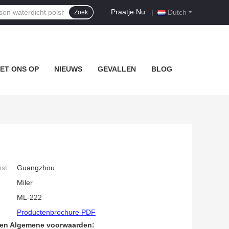
Praatje Nu
|
Dutch
Zoek
ET ONS OP
NIEUWS
GEVALLEN
BLOG
st:
Guangzhou
Miler
ML-222
Productenbrochure PDF
den Algemene voorwaarden: