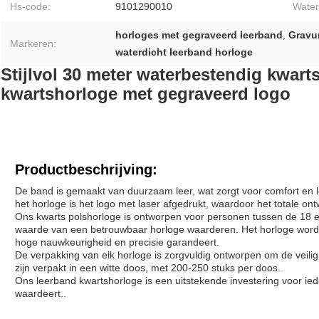
Hs-code:
9101290010
Water
horloges met gegraveerd leerband
,
Gravu
Markeren:
waterdicht leerband horloge
Stijlvol 30 meter waterbestendig kwart
kwartshorloge met gegraveerd logo
Productbeschrijving:
De band is gemaakt van duurzaam leer, wat zorgt voor comfort en 
het horloge is het logo met laser afgedrukt, waardoor het totale ontw
Ons kwarts polshorloge is ontworpen voor personen tussen de 18 en
waarde van een betrouwbaar horloge waarderen. Het horloge wor
hoge nauwkeurigheid en precisie garandeert.
De verpakking van elk horloge is zorgvuldig ontworpen om de veili
zijn verpakt in een witte doos, met 200-250 stuks per doos.
Ons leerband kwartshorloge is een uitstekende investering voor iede
waardeert..