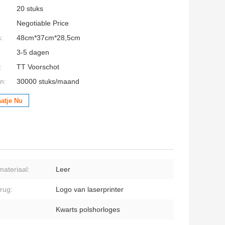
20 stuks
Negotiable Price
:
48cm*37cm*28,5cm
3-5 dagen
:
TT Voorschot
n:
30000 stuks/maand
aatje Nu
ateriaal:
Leer
rug:
Logo van laserprinter
Kwarts polshorloges