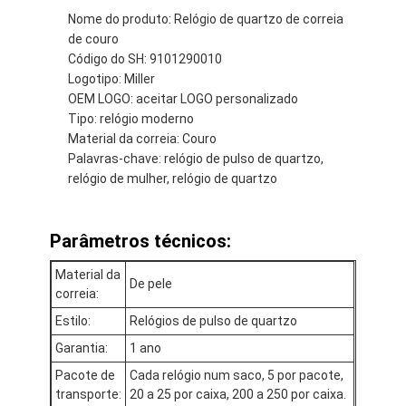
Nome do produto: Relógio de quartzo de correia
de couro
Código do SH: 9101290010
Logotipo: Miller
OEM LOGO: aceitar LOGO personalizado
Tipo: relógio moderno
Material da correia: Couro
Palavras-chave: relógio de pulso de quartzo,
relógio de mulher, relógio de quartzo
Parâmetros técnicos:
Material da
De pele
correia:
Início
Estilo:
Relógios de pulso de quartzo
Produtos
Garantia:
1 ano
Pacote de
Cada relógio num saco, 5 por pacote,
Sobre nós
transporte:
20 a 25 por caixa, 200 a 250 por caixa.