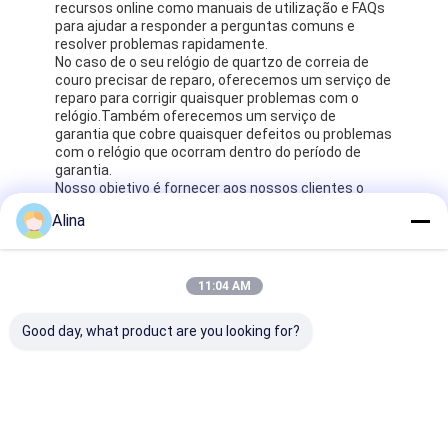
recursos online como manuais de utilização e FAQs
para ajudar a responder a perguntas comuns e
resolver problemas rapidamente.
No caso de o seu relógio de quartzo de correia de
couro precisar de reparo, oferecemos um serviço de
reparo para corrigir quaisquer problemas com o
relógio.Também oferecemos um serviço de
garantia que cobre quaisquer defeitos ou problemas
com o relógio que ocorram dentro do período de
garantia.
Nosso objetivo é fornecer aos nossos clientes o
mais alto nível de suporte e serviço para o nosso
Alina
produto de relógio de quartzo de correia de
couro.Não hesite em contactar-nos se tiver alguma
dúvida ou preocupação..
11:04 AM
Embalagem e transporte:
Good day, what product are you looking for?
Embalagem do produto:
1 x relógio de quartzo com alça de couro
1 x Caixa de relógio
1 x Manual do utilizador
Transporte marítimo: