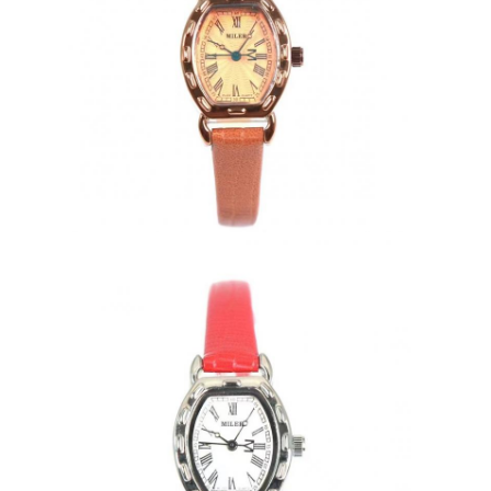
Relógio de fita de silício
Relógio de quartzo
Relógio de quartzo para homens
relógio de quartzo
Relógio Desportivo Digital
Um relógio de casal elegante
Relógio de pulso para crianças
Peças de reposição de relógios
Peças sobressalentes de cintos de relógio