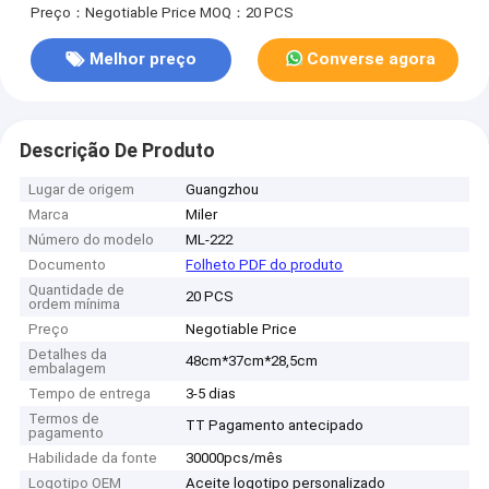
Preço：Negotiable Price
MOQ：20 PCS
Melhor preço
Converse agora
Descrição De Produto
Lugar de origem
Guangzhou
Marca
Miler
Número do modelo
ML-222
Documento
Folheto PDF do produto
Quantidade de
20 PCS
ordem mínima
Preço
Negotiable Price
Detalhes da
48cm*37cm*28,5cm
embalagem
Tempo de entrega
3-5 dias
Termos de
TT Pagamento antecipado
pagamento
Habilidade da fonte
30000pcs/mês
Logotipo OEM
Aceite logotipo personalizado