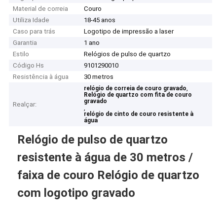
Material de correia
Couro
Utiliza Idade
18-45 anos
Caso para trás
Logotipo de impressão a laser
Garantia
1 ano
Estilo
Relógios de pulso de quartzo
Código Hs
9101290010
Resistência à água
30 metros
,
relógio de correia de couro gravado
Relógio de quartzo com fita de couro
gravado
Realçar:
,
relógio de cinto de couro resistente à
água
Relógio de pulso de quartzo
resistente à água de 30 metros /
faixa de couro Relógio de quartzo
com logotipo gravado