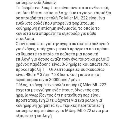
επίσημες εκδηλώσεις.
Το δερμάτινο λουρί του είναι άνετο και ανθεκτικό,
και διατίθεται σε ποικίλα χρώματα για να ταιριάζει
σε οποιαδήποτε στολή.Το Miler ML-222 είναι ένα
ευέλικτο ρολόι που μπορεί να φοριέται με
καθημερινή ή επίσημη ενδυμασία, το οποίο το
καθιστά ένα απαραίτητο αξεσουάρ για κάθε
ντουλάπα.
Όταν πρόκειται για την αγορά αυτού του ρολογιού
για άνδρες, υπάρχουν μερικά πράγματα που πρέπει
να θυμάστε.το οποίο το καθιστά μια προσιτή
επιλογή για όσους αναζητούν ένα ποιοτικό ρολόιΟ
χρόνος παράδοσης είναι 3-5 ημέρες και απαιτείται
προκαταβολή TT. Οι λεπτομέρειες συσκευασίας
είναι 48cm * 37cm * 28.5cm, και η ικανότητα
εφοδιασμού είναι 30000pcs / μήνα.
Τέλος, το δερμάτινο ρολόι κουαρτζ Miler ML-222
έρχεται με εγγύηση ενός έτους, δίνοντάς σας
ηρεμία γνωρίζοντας ότι η επένδυσή σας είναι
προστατευμένη.Είτε ψάχνετε για ένα ρολόι για
καθημερινή χρήσηΓια εξωτερικές περιπέτειες ή
επίσημες περιπτώσεις, το Μίλερ ML-222 είναι μια
εξαιρετική επιλογή.