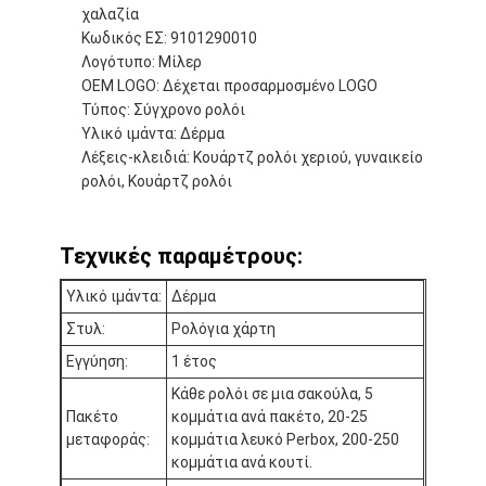
χαλαζία
Κωδικός ΕΣ: 9101290010
Λογότυπο: Μίλερ
OEM LOGO: Δέχεται προσαρμοσμένο LOGO
Τύπος: Σύγχρονο ρολόι
Υλικό ιμάντα: Δέρμα
Λέξεις-κλειδιά: Κουάρτζ ρολόι χεριού, γυναικείο
ρολόι, Κουάρτζ ρολόι
Τεχνικές παραμέτρους:
Υλικό ιμάντα:
Δέρμα
Στυλ:
Ρολόγια χάρτη
Εγγύηση:
1 έτος
Σπίτι
Κάθε ρολόι σε μια σακούλα, 5
Προϊόντα
Πακέτο
κομμάτια ανά πακέτο, 20-25
μεταφοράς:
κομμάτια λευκό Perbox, 200-250
Σχετικά με εμάς
κομμάτια ανά κουτί.