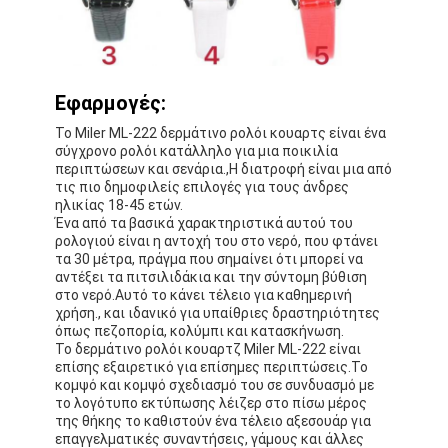
Εφαρμογές:
Το Miler ML-222 δερμάτινο ρολόι κουαρτς είναι ένα
σύγχρονο ρολόι κατάλληλο για μια ποικιλία
περιπτώσεων και σενάρια.,Η διατροφή είναι μια από
τις πιο δημοφιλείς επιλογές για τους άνδρες
ηλικίας 18-45 ετών.
Ένα από τα βασικά χαρακτηριστικά αυτού του
ρολογιού είναι η αντοχή του στο νερό, που φτάνει
τα 30 μέτρα, πράγμα που σημαίνει ότι μπορεί να
αντέξει τα πιτσιλιδάκια και την σύντομη βύθιση
στο νερό.Αυτό το κάνει τέλειο για καθημερινή
χρήση., και ιδανικό για υπαίθριες δραστηριότητες
όπως πεζοπορία, κολύμπι και κατασκήνωση.
Το δερμάτινο ρολόι κουαρτζ Miler ML-222 είναι
επίσης εξαιρετικό για επίσημες περιπτώσεις.Το
κομψό και κομψό σχεδιασμό του σε συνδυασμό με
το λογότυπο εκτύπωσης λέιζερ στο πίσω μέρος
της θήκης το καθιστούν ένα τέλειο αξεσουάρ για
επαγγελματικές συναντήσεις, γάμους και άλλες