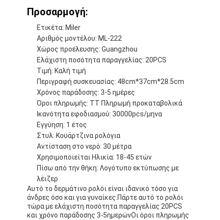
Προσαρμογή:
Ετικέτα: Miler
Αριθμός μοντέλου: ML-222
Χώρος προέλευσης: Guangzhou
Ελάχιστη ποσότητα παραγγελίας: 20PCS
Τιμή: Καλή τιμή
Περιγραφή συσκευασίας: 48cm*37cm*28.5cm
Χρόνος παράδοσης: 3-5 ημέρες
Όροι πληρωμής: TT Πληρωμή προκαταβολικά
Ικανότητα εφοδιασμού: 30000pcs/μηνα
Εγγύηση: 1 έτος
Στυλ: Κουάρτζινα ρολόγια
Αντίσταση στο νερό: 30 μέτρα
Χρησιμοποιείται Ηλικία: 18-45 ετών
Πίσω από την θήκη: Λογότυπο εκτύπωσης με
λέιζερ
Αυτό το δερμάτινο ρολόι είναι ιδανικό τόσο για
άνδρες όσο και για γυναίκες.Πάρτε αυτό το ρολόι
τώρα με ελάχιστη ποσότητα παραγγελίας 20PCS
και χρόνο παράδοσης 3-5ημερώνΟι όροι πληρωμής