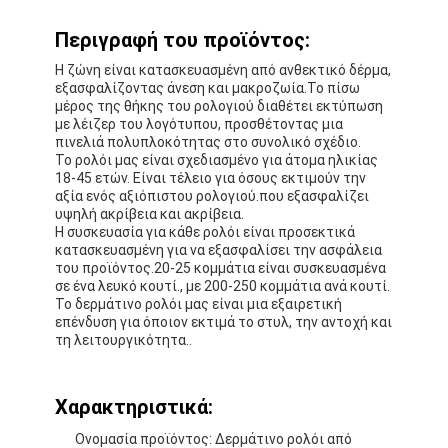
Περιγραφή του προϊόντος:
Η ζώνη είναι κατασκευασμένη από ανθεκτικό δέρμα,
εξασφαλίζοντας άνεση και μακροζωία.Το πίσω
μέρος της θήκης του ρολογιού διαθέτει εκτύπωση
με λέιζερ του λογότυπου, προσθέτοντας μια
πινελιά πολυπλοκότητας στο συνολικό σχέδιο.
Το ρολόι μας είναι σχεδιασμένο για άτομα ηλικίας
18-45 ετών. Είναι τέλειο για όσους εκτιμούν την
αξία ενός αξιόπιστου ρολογιού.που εξασφαλίζει
υψηλή ακρίβεια και ακρίβεια.
Η συσκευασία για κάθε ρολόι είναι προσεκτικά
κατασκευασμένη για να εξασφαλίσει την ασφάλεια
του προϊόντος.20-25 κομμάτια είναι συσκευασμένα
σε ένα λευκό κουτί., με 200-250 κομμάτια ανά κουτί.
Το δερμάτινο ρολόι μας είναι μια εξαιρετική
επένδυση για όποιον εκτιμά το στυλ, την αντοχή και
τη λειτουργικότητα..
Χαρακτηριστικά:
Ονομασία προϊόντος: Δερμάτινο ρολόι από