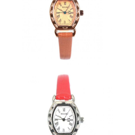
Ρολόι με λουρί από πυριτόνιο
Κυρία Κουάρτζ ρολόι
Άνδρες Κουάρτζου ρολόι
Φωτεινό ρολόι από χαλαζία
Ψηφιακό Sport Watch
Στυλάτο ρολόι για ζευγάρια
Παιδικά ρολόγια
Εναλλακτικά για ρολόγια
Εναλλακτικά για ζώνες ρολογιών