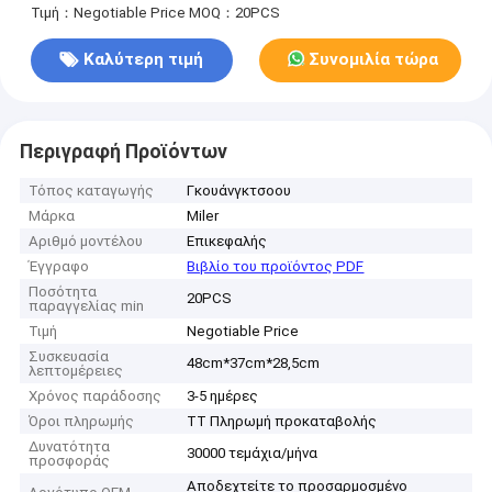
Τιμή：Negotiable Price
MOQ：20PCS
Καλύτερη τιμή
Συνομιλία τώρα
Περιγραφή Προϊόντων
Τόπος καταγωγής
Γκουάνγκτσοου
Μάρκα
Miler
Αριθμό μοντέλου
Επικεφαλής
Έγγραφο
Βιβλίο του προϊόντος PDF
Ποσότητα
20PCS
παραγγελίας min
Τιμή
Negotiable Price
Συσκευασία
48cm*37cm*28,5cm
λεπτομέρειες
Χρόνος παράδοσης
3-5 ημέρες
Όροι πληρωμής
TT Πληρωμή προκαταβολής
Δυνατότητα
30000 τεμάχια/μήνα
προσφοράς
Αποδεχτείτε το προσαρμοσμένο