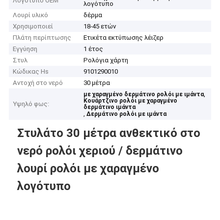
Λογότυπο OEM
λογότυπο
Λουρί υλικό
δέρμα
Χρησιμοποιεί
18-45 ετών
Πλάτη περίπτωσης
Ετικέτα εκτύπωσης λέιζερ
Εγγύηση
1 έτος
Στυλ
Ρολόγια χάρτη
Κώδικας Hs
9101290010
Αντοχή στο νερό
30 μέτρα
,
με χαραγμένο δερμάτινο ρολόι με ιμάντα
Κουάρτζινο ρολόι με χαραγμένο
Υψηλό φως:
δερμάτινο ιμάντα
,
Δερμάτινο ρολόι με ιμάντα
Στυλάτο 30 μέτρα ανθεκτικό στο
νερό ρολόι χεριού / δερμάτινο
λουρί ρολόι με χαραγμένο
λογότυπο