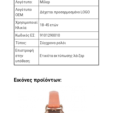
Λογότυπο:
Μίλερ
Επισκέψεις στο εργοστάσιο
Λογότυπο
Δέχεται προσαρμοσμένο LOGO
OEM:
Ποιοτικός έλεγχος
Χρησιμοποιεί
18-45 ετών
Επικοινωνήστε μαζί μας
Ηλικία:
Κωδικός ΕΣ:
9101290010
Ειδήσεις
Τύπος:
Σύγχρονο ρολόι
Υποθέσεις
Επιστροφή
στην
Ετικέτα εκτύπωσης λέιζερ
Ιστολόγιο
υπόθεση:
Εικόνες προϊόντων:
Χαλαζίας Wristwatch
Δερμάτινο ρολόι από χαλαζία
Ατσάλινο ρολόι με ζώνη