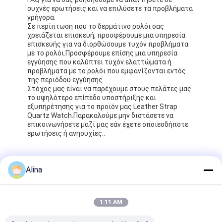
συχνές ερωτήσεις και να επιλύσετε τα προβλήματα
γρήγορα.
Σε περίπτωση που το δερμάτινο ρολόι σας
χρειάζεται επισκευή, προσφέρουμε μια υπηρεσία
επισκευής για να διορθώσουμε τυχόν προβλήματα
με το ρολόι.Προσφέρουμε επίσης μια υπηρεσία
εγγύησης που καλύπτει τυχόν ελαττώματα ή
προβλήματα με το ρολόι που εμφανίζονται εντός
της περιόδου εγγύησης.
Στόχος μας είναι να παρέχουμε στους πελάτες μας
το υψηλότερο επίπεδο υποστήριξης και
εξυπηρέτησης για το προϊόν μας Leather Strap
Quartz Watch.Παρακαλούμε μην διστάσετε να
επικοινωνήσετε μαζί μας εάν έχετε οποιεσδήποτε
ερωτήσεις ή ανησυχίες..
Συσκευή και αποστολή:
Alina
Συσκευασία του προϊόντος:
1 x Δερμάτινο ρολόι από χαλαζία
1 x Κουτί ρολογιού
1:11 AM
1 x Εγχειρίδιο χρήστη