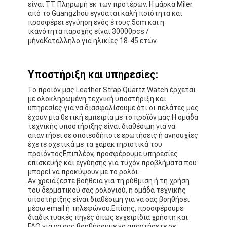
είναι TT Πληρωμή εκ των προτέρων. Η μάρκα Miler
από το Guangzhou εγγυάται καλή ποιότητα και
προσφέρει εγγύηση ενός έτους.5cm και η
ικανότητα παροχής είναι 30000pcs /
μήναΚατάλληλο για ηλικίες 18-45 ετών.
Υποστήριξη και υπηρεσίες:
Το προϊόν μας Leather Strap Quartz Watch έρχεται
με ολοκληρωμένη τεχνική υποστήριξη και
υπηρεσίες για να διασφαλίσουμε ότι οι πελάτες μας
έχουν μια θετική εμπειρία με το προϊόν μας.Η ομάδα
τεχνικής υποστήριξης είναι διαθέσιμη για να
απαντήσει σε οποιεσδήποτε ερωτήσεις ή ανησυχίες
έχετε σχετικά με τα χαρακτηριστικά του
προϊόντοςΕπιπλέον, προσφέρουμε υπηρεσίες
επισκευής και εγγύησης για τυχόν προβλήματα που
μπορεί να προκύψουν με το ρολόι.
Αν χρειάζεστε βοήθεια για τη ρύθμιση ή τη χρήση
του δερματικού σας ρολογιού, η ομάδα τεχνικής
υποστήριξης είναι διαθέσιμη για να σας βοηθήσει
μέσω email ή τηλεφώνου.Επίσης, προσφέρουμε
διαδικτυακές πηγές όπως εγχειρίδια χρήστη και
FAQ για να σας βοηθήσουμε να απαντήσετε σε