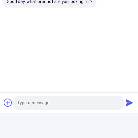
Ναυτιλία:
Good day, what product are you looking for?
Μέθοδος αποστολής: Κανονική αποστολή
Εκτιμώμενος χρόνος παράδοσης: 5-7 εργάσιμες
ημέρες
Κόστος αποστολής: Δωρεάν
Γενικά ερωτήματα:
Ε: Ποιο είναι το εμπορικό σήμα αυτού του
ρολογιού;
Α: Το εμπορικό σήμα αυτού του ρολογιού είναι
Μίλερ.
Ε: Ποιος είναι ο αριθμός μοντέλου αυτού του
ρολογιού;
Ο αριθμός μοντέλου αυτού του ρολογιού είναι ML-
222.
Ε: Πού κατασκευάζεται αυτό το ρολόι;
Α: Αυτό το ρολόι κατασκευάζεται στο Guangzhou.
Ε: Ποια είναι η ελάχιστη ποσότητα παραγγελίας
για αυτό το ρολόι;
Η ελάχιστη ποσότητα παραγγελίας για αυτό το
ρολόι είναι 20PCS.
Ε: Ποιος είναι ο χρόνος παράδοσης για αυτό το