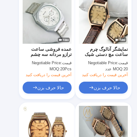
نمایشگر آنالوگ چرم
عمده فروشی ساعت
ساعت مچ دستی شیک
ترازو مردانه سه چشم
برای مردان برای سبک
شش دست ساعت کوارتز
قیمت:
Negotiable Price
قیمت:
Negotiable Price
زندگی فعال
ضد آب
20 عدد
MOQ:
20Pcs
MOQ:
آخرین قیمت را دریافت کنید
آخرین قیمت را دریافت کنید
حالا حرف بزن
حالا حرف بزن
خانه
محصولات
درباره ما