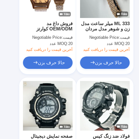
بازدید از کارخانه
کنترل کیفیت
ML 333 میلر ساعت مدل
فروش داغ مد
زن و شوهر مدل مردان
OEM/ODM کوارتز
تماس با ما
کوارتز دستبند ساعت
ساعت زوج ساعت فولاد
قیمت:
Negotiable Price
قیمت:
Negotiable Price
تاریخ نمایش ساعت
20 عدد
MOQ:
20 عدد
MOQ:
کوارتز
اخبار
آخرین قیمت را دریافت کنید
آخرین قیمت را دریافت کنید
پرونده ها
حالا حرف بزن
حالا حرف بزن
وبلاگ
ساعت مچی کوارتز
ساعت کوارتز بند چرمی
ساعت با بند از فولاد ضد زنگ
فولاد ضد زنگ کیس
صفحه نمایش دیجیتال