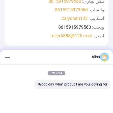
تلفن تجاری:
8615915979560
واتساپ:
8615915979560
اسکایپ:
calychan123
ویچت:
8615915979560
ایمیل:
miler6888@126.com
Alina
پیام بگذارید
ما به سرعت پاسخ خواهیم داد
6:54 PM
Good day, what product are you looking for?