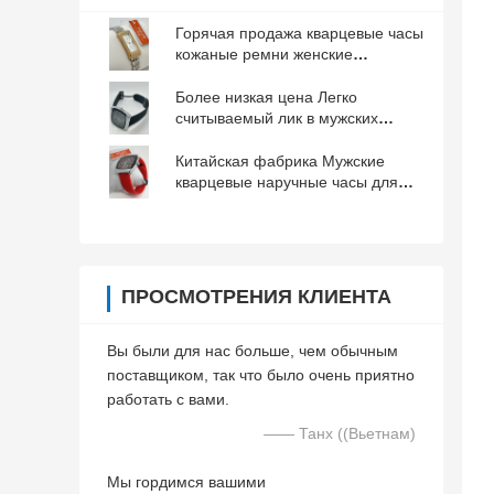
Горячая продажа кварцевые часы
кожаные ремни женские
наручные часы из Гуанчжоу
Более низкая цена Легко
считываемый лик в мужских
кварцевых наручных часах для
условий низкой освещенности
Китайская фабрика Мужские
кварцевые наручные часы для
активного образа жизни
ПРОСМОТРЕНИЯ КЛИЕНТА
Вы были для нас больше, чем обычным
поставщиком, так что было очень приятно
работать с вами.
—— Танх ((Вьетнам)
Мы гордимся вашими