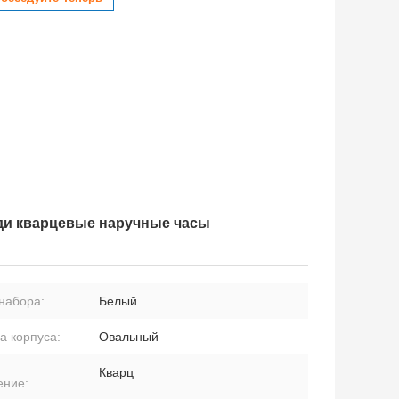
ди кварцевые наручные часы
набора:
Белый
а корпуса:
Овальный
Кварц
ение: