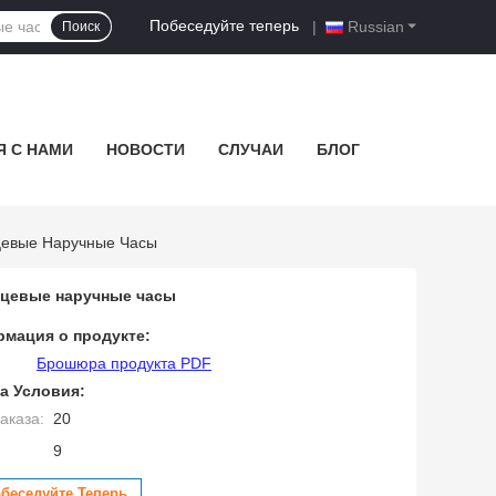
Побеседуйте теперь
|
Russian
Поиск
Я С НАМИ
НОВОСТИ
СЛУЧАИ
БЛОГ
цевые Наручные Часы
рцевые наручные часы
мация о продукте:
Брошюра продукта PDF
а Условия:
аказа:
20
9
беседуйте Теперь