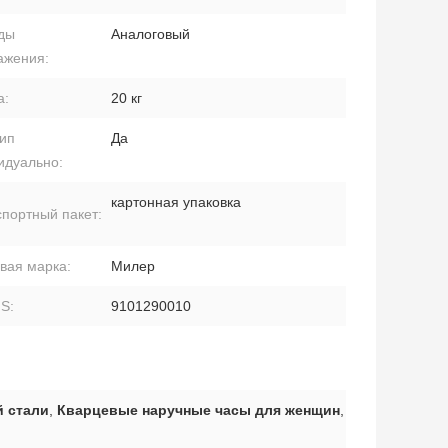
ды
Аналоговый
ажения:
а:
20 кг
тип
Да
идуально:
картонная упаковка
портный пакет:
вая марка:
Милер
S:
9101290010
 стали
,
Кварцевые наручные часы для женщин
,