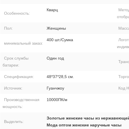
Кварц
Мето
Особенность:
отобр
Пол:
Женщины
Масс
400 шт./Сумка
Лого
минимальный заказ:
индив
Срок службы
Один год
Транс
батареи:
Спецификация:
48*37*28,5 см.
Торго
Источник:
Гуанчжоу
Код H
Производственная
10000ПК/м
мощность:
Золотые женские часы из нержавеющей
Выделить:
Мода оптом женские наручные часы