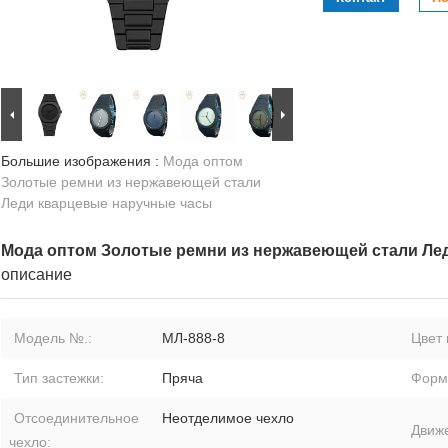
Большие изображения :
Мода оптом
Золотые ремни из нержавеющей стали
Леди кварцевые наручные часы
Мода оптом Золотые ремни из нержавеющей стали Ле
описание
Модель №.:
МЛ-888-8
Цвет 
Тип застежки:
Пряча
Форм
Отсоединительное
Неотделимое чехло
Движ
чехло: