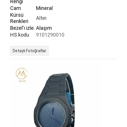
Rengi
Cam
Mineral
Kürsü
Altın
Renkleri
Bezel'i izle.
Alaşım
HS kodu
9101290010
Detaylı Fotoğraflar
Evde
Ürün
Hakkımızda