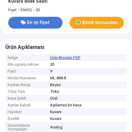
Kuvars Bilek Saati
Fiyat：9
MOQ：20
En iyi fiyat
Şimdi konuşalım.
Ürün Açıklaması
belge
Ürün Broşürü PDF
Min sipariş miktarı
20
Fiyat
9
Model Numarası
ML-888-8
Kadran Rengi
Beyaz
Toka Türü
Toka
Kasa Şekli
Oval
Ayrılan kabuk
Ayrılamaz bir kasa.
Hareket
Kuvars
Özellik
Kuvars
Görüntüleme
Analog
Yöntemleri