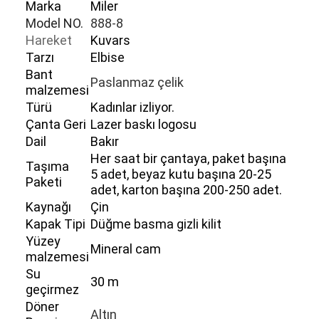
Marka
Miler
Model NO.
888-8
Hareket
Kuvars
Tarzı
Elbise
Bant
Paslanmaz çelik
malzemesi
Türü
Kadınlar izliyor.
Çanta Geri
Lazer baskı logosu
Dail
Bakır
Her saat bir çantaya, paket başına
Taşıma
5 adet, beyaz kutu başına 20-25
Paketi
adet, karton başına 200-250 adet.
Kaynağı
Çin
Kapak Tipi
Düğme basma gizli kilit
Yüzey
Mineral cam
malzemesi
Su
30 m
geçirmez
Döner
Altın