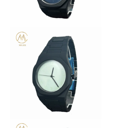
Fabrika Turu
Kalite kontrolü
Bizimle İletişim
Haberler
Davalar
Blog
Kuvars Bilek İzle
Deri Kayışlı Kuvars Saat
Paslanmaz çelik kayışlı saat