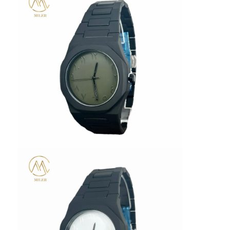
Silikon Kemerli Saat
Kadın Kuvars Saati
Erkek Kuvars Saati
Kuvars ışık saati
Dijital Spor Saati
Şık Çift Saat
Çocuklar Bilek Saati
Watch yedek parçaları
Saat Kayışı Yedek Parçaları