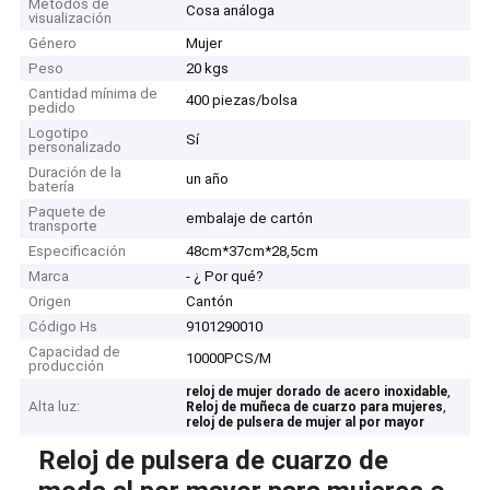
Métodos de
Cosa análoga
visualización
Género
Mujer
Peso
20 kgs
Cantidad mínima de
400 piezas/bolsa
pedido
Logotipo
Sí
personalizado
Duración de la
un año
batería
Paquete de
embalaje de cartón
transporte
Especificación
48cm*37cm*28,5cm
Marca
- ¿ Por qué?
Origen
Cantón
Código Hs
9101290010
Capacidad de
10000PCS/M
producción
,
reloj de mujer dorado de acero inoxidable
Alta luz:
,
Reloj de muñeca de cuarzo para mujeres
reloj de pulsera de mujer al por mayor
Reloj de pulsera de cuarzo de