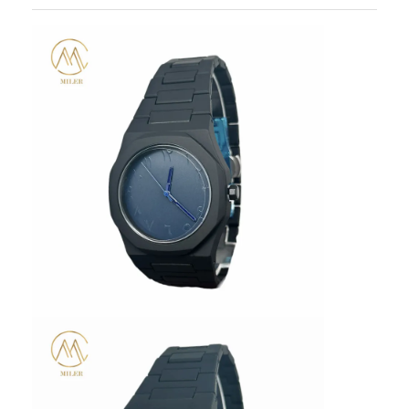
Visita a la fábrica
Control de calidad
Contáctenos
Noticias
Casos
El blog
Reloj del cuarzo
Reloj de cuero con correa de cuarzo
Reloj con correa de acero inoxidable