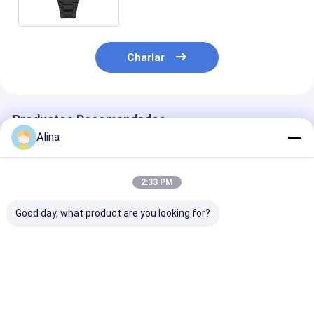
Charlar
Productos Recomendados
Alina
2:33 PM
Good day, what product are you looking for?
30ATM Waterproof
Workable Quartz
Workable OEM
Stainless Steel Strap
Wrist Watch Hook
Quartz Wrist 
Watch Workable
Buckle Minimalist
with Stainless
OEM LOGO
Design Comfortable
Strap Watch
Customizable Logo
Fit Suitable
Mejor precio
Mejor precio
Mejor pre