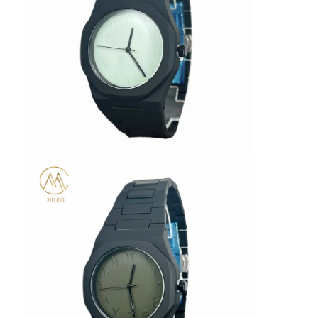
Reloj con correa de silicio
Reloj de cuarzo
Reloj de cuarzo para hombres
Reloj de luz de cuarzo
Reloj deportivo digital
Reloj de pareja elegante
Reloj de muñeca para niños
Repuestos de relojes
Repuestos para correas de relojes