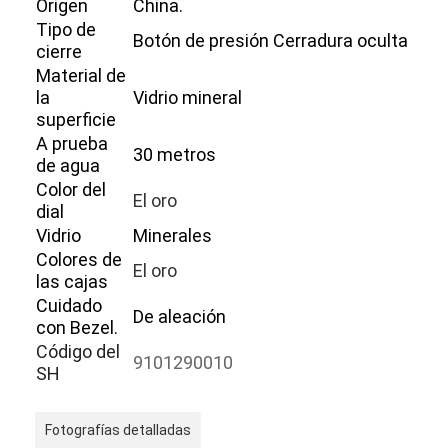
Origen
China.
Tipo de
Botón de presión Cerradura oculta
cierre
Material de
la
Vidrio mineral
superficie
A prueba
30 metros
de agua
Color del
El oro
dial
Vidrio
Minerales
Colores de
El oro
las cajas
Cuidado
De aleación
con Bezel.
Inicio
Código del
9101290010
SH
Productos
Sobre nosotros
Fotografías detalladas